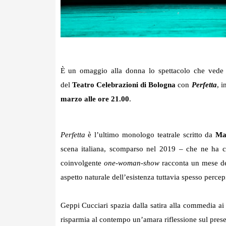
È un omaggio alla donna lo spettacolo che vede
del
Teatro Celebrazioni di Bologna
con
Perfetta
,
i
marzo alle ore 21.00
.
Perfetta
è l’ultimo monologo teatrale scritto da
Ma
scena italiana, scomparso nel 2019
– che ne ha cu
coinvolgente
one-woman-show
racconta un mese del
aspetto naturale dell’esistenza tuttavia spesso perc
Geppi Cucciari spazia dalla satira alla commedia ai 
risparmia al contempo un’amara riflessione sul pres