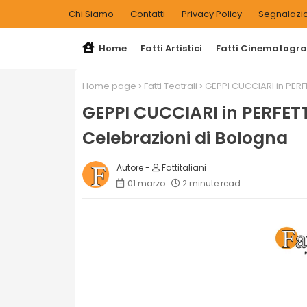
Chi Siamo
Contatti
Privacy Policy
Segnalazio
Home
Fatti Artistici
Fatti Cinematograf
Home page
Fatti Teatrali
GEPPI CUCCIARI in PERF
GEPPI CUCCIARI in PERFETT
Celebrazioni di Bologna
Fattitaliani
01 marzo
2 minute read