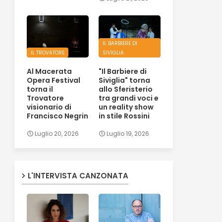
IL BARBIERE DI
IL TROVATORE
SIVIGLIA
Al Macerata
"Il Barbiere di
Opera Festival
Siviglia" torna
torna il
allo Sferisterio
Trovatore
tra grandi voci e
visionario di
un reality show
Francisco Negrin
in stile Rossini
Luglio 20, 2026
Luglio 19, 2026
L'INTERVISTA CANZONATA