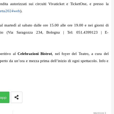
endita autorizzati sui circuiti Vivaticket e TicketOne, e presso la
fetta2024web
).
l martedì al sabato dalle ore 15.00 alle ore 19.00 e nei giorni di
nizio (Via Saragozza 234, Bologna | Tel: 051.4399123 | E-
peritivo al
Celebrazioni Bistrot
, nel foyer del Teatro, a cura del
aperto da un’ora e mezza prima dell’inizio di ogni spettacolo. Info e
app
NUOVA