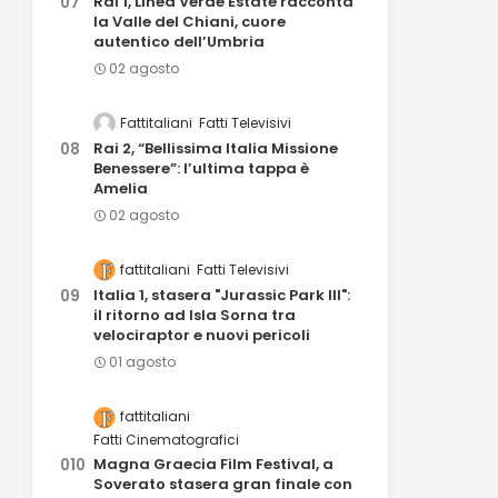
Rai 1, Linea Verde Estate racconta
la Valle del Chiani, cuore
autentico dell’Umbria
02 agosto
Fattitaliani
Fatti Televisivi
Rai 2, “Bellissima Italia Missione
Benessere”: l’ultima tappa è
Amelia
02 agosto
fattitaliani
Fatti Televisivi
Italia 1, stasera "Jurassic Park III":
il ritorno ad Isla Sorna tra
velociraptor e nuovi pericoli
01 agosto
fattitaliani
Fatti Cinematografici
Magna Graecia Film Festival, a
Soverato stasera gran finale con