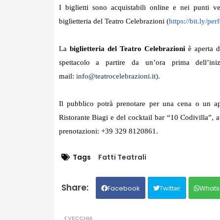
I biglietti sono acquistabili online e nei punti v
biglietteria del Teatro Celebrazioni (
https://bit.ly/
per
La
biglietteria del Teatro Celebrazioni
è aperta da
spettacolo a partire da un’ora prima dell’i
mail:
info@teatrocelebrazioni.it
).
Il pubblico potrà prenotare per una cena o un a
Ristorante Biagi e del cocktail bar “10 Codivilla”, 
prenotazioni:
+39 329 8120861
.
Tags
Fatti Teatrali
Facebook
Twitter
Whats
VECCHIA