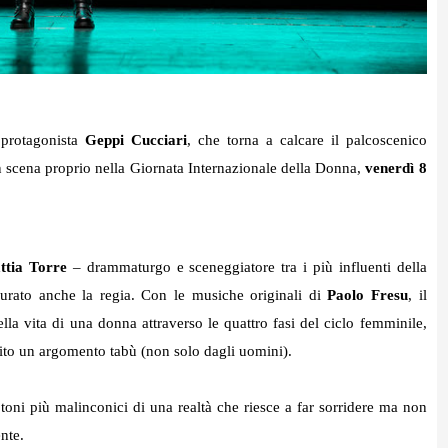
 protagonista
Geppi Cucciari
, che torna a calcare il palcoscenico
n scena proprio nella Giornata Internazionale della Donna,
venerdì 8
ttia Torre
– drammaturgo e sceneggiatore tra i più influenti della
rato anche la regia. Con le musiche originali di
Paolo Fresu
, i
l
la vita di una donna attraverso le quattro fasi del ciclo femminile,
epito un argomento tabù (non solo dagli uomini)
.
toni più malinconici di una realtà che riesce a far sorridere ma non
ente
.