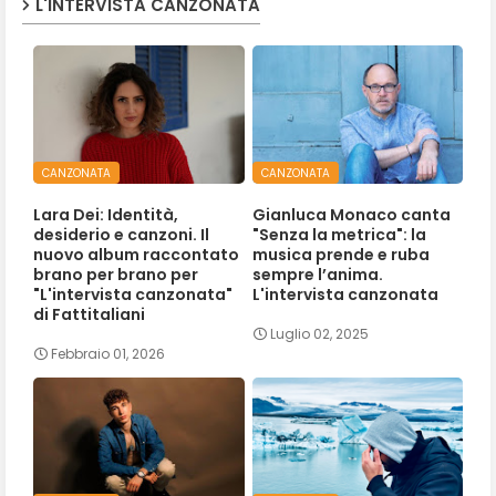
L'INTERVISTA CANZONATA
CANZONATA
CANZONATA
Lara Dei: Identità,
Gianluca Monaco canta
desiderio e canzoni. Il
"Senza la metrica": la
nuovo album raccontato
musica prende e ruba
brano per brano per
sempre l’anima.
"L'intervista canzonata"
L'intervista canzonata
di Fattitaliani
Luglio 02, 2025
Febbraio 01, 2026