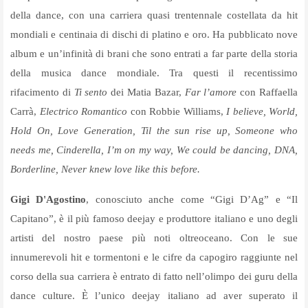
della dance, con una carriera quasi trentennale costellata da hit
mondiali e centinaia di dischi di platino e oro. Ha pubblicato nove
album e un’infinità di brani che sono entrati a far parte della storia
della musica dance mondiale. Tra questi il recentissimo
rifacimento di
Ti sento
dei Matia Bazar,
Far l’amore
con Raffaella
Carrà,
Electrico Romantico
con Robbie Williams,
I believe, World,
Hold On, Love Generation, Til the sun rise up, Someone who
needs me, Cinderella, I’m on my way, We could be dancing, DNA,
Borderline, Never knew love like this before.
Gigi D'Agostino
, conosciuto anche come “Gigi D’Ag” e “Il
Capitano”, è il più famoso deejay e produttore italiano e uno degli
artisti del nostro paese più noti oltreoceano. Con le sue
innumerevoli hit e tormentoni e le cifre da capogiro raggiunte nel
corso della sua carriera è entrato di fatto nell’olimpo dei guru della
dance culture. È l’unico deejay italiano ad aver superato il