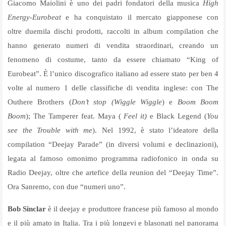
Giacomo Maiolini è uno dei padri fondatori della musica
High
Energy-Eurobeat
e ha conquistato il mercato giapponese con
oltre
duemila dischi prodotti, raccolti in album compilation che
hanno generato numeri di vendita straordinari, creando un
fenomeno di costume, tanto da essere chiamato “King of
Eurobeat”. È l’unico discografico italiano ad essere stato per ben 4
volte al numero 1 delle classifiche di vendita inglese: con The
Outhere Brothers (
Don’t stop (Wiggle Wiggle
) e
Boom Boom
Boom
); The Tamperer feat. Maya (
Feel it)
e Black Legend (
You
see the Trouble with me
). Nel 1992, è stato l’ideatore della
compilation “Deejay Parade” (in diversi volumi e declinazioni),
legata al famoso omonimo programma radiofonico in onda su
Radio Deejay, oltre che artefice della reunion del “Deejay Time”.
Ora Sanremo, con due “numeri uno”.
Bob Sinclar
è il deejay e produttore francese più famoso al mondo
e il più amato in Italia. Tra i più longevi e blasonati nel panorama