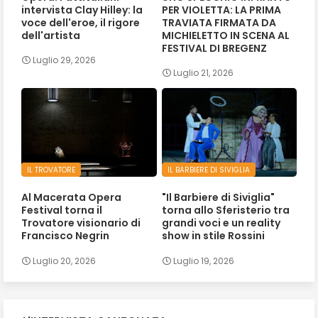
intervista Clay Hilley: la
PER VIOLETTA: LA PRIMA
voce dell'eroe, il rigore
TRAVIATA FIRMATA DA
dell'artista
MICHIELETTO IN SCENA AL
FESTIVAL DI BREGENZ
Luglio 29, 2026
Luglio 21, 2026
IL TROVATORE
IL BARBIERE DI SIVIGLIA
Al Macerata Opera
"Il Barbiere di Siviglia"
Festival torna il
torna allo Sferisterio tra
Trovatore visionario di
grandi voci e un reality
Francisco Negrin
show in stile Rossini
Luglio 20, 2026
Luglio 19, 2026