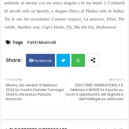
miliardo di stream con un unico singolo (
In my mind
: 1.3 miliardi
di ascolti solo su Spotify, e doppio Disco di Platino solo in Italia).
Tra le sue hit ricordiamo
L’amour toujour, La passion, Elisir, The
riddle, Another way, Gigi's Violin, Fly, Bla bla bla, Hollywood.
Tags
Fatti Musicali
Facebook
Twit
Wh
VECCHIA
NUOVA
Milano, da venerdì 9 febbraio
EDUCYBER GENERATIONS, il 5
ter
ats
2024 la mostra Daniele Tamagni
febbraio il MOIGE fa il punto su
Style Is Life presso Palazzo
rischi e opportunità del digitale e
Morando
dell’Intelligenza artificiale
ap
p