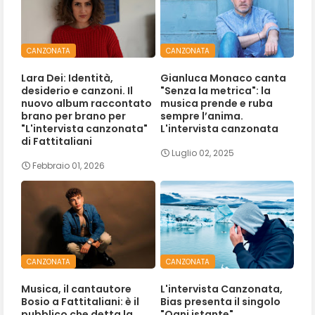
CANZONATA
CANZONATA
Lara Dei: Identità,
Gianluca Monaco canta
desiderio e canzoni. Il
"Senza la metrica": la
nuovo album raccontato
musica prende e ruba
brano per brano per
sempre l’anima.
"L'intervista canzonata"
L'intervista canzonata
di Fattitaliani
Luglio 02, 2025
Febbraio 01, 2026
CANZONATA
CANZONATA
Musica, il cantautore
L'intervista Canzonata,
Bosio a Fattitaliani: è il
Bias presenta il singolo
pubblico che detta la
"Ogni istante".