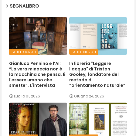
SEGNALIBRO
FATTI EDITORIALI
FATTI EDITORIALI
Gianluca Pennino e l’AI:
In libreria "Leggere
“La vera minaccia non è
l'acqua" di Tristan
la macchina che pensa. È
Gooley, fondatore del
l'essere umano che
metodo di
smette”. L'intervista
“orientamento naturale”
Luglio 01, 2026
Giugno 24, 2026