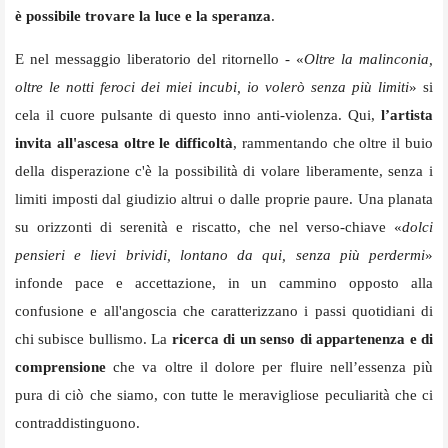
è possibile trovare la luce e la speranza
.
E nel messaggio liberatorio del ritornello - «
Oltre la malinconia,
oltre le notti feroci dei miei incubi, io volerò senza più limiti
» si
cela il cuore pulsante di questo inno anti-violenza. Qui,
l’artista
invita all'ascesa oltre le difficoltà
, rammentando che oltre il buio
della disperazione c'è la possibilità di volare liberamente, senza i
limiti imposti dal giudizio altrui o dalle proprie paure. Una planata
su orizzonti di serenità e riscatto, che nel verso-chiave «
dolci
pensieri e lievi brividi, lontano da qui, senza più perdermi
»
infonde pace e accettazione, in un cammino opposto alla
confusione e all'angoscia che caratterizzano i passi quotidiani di
chi subisce bullismo. La
ricerca di un senso di appartenenza e di
comprensione
che va oltre il dolore per fluire nell’essenza più
pura di ciò che siamo, con tutte le meravigliose peculiarità che ci
contraddistinguono.