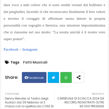
dare voce a tutti coloro che si sono sentiti vessati dal bullismo e
dai pregiudizi, facendo sì che riconoscano finalmente il loro valore
e trovino il coraggio di affermare senza timore la propria
personalità con orgoglio e fierezza, una missione importantissima
che si riassume nel suo motto: “La nostra unicità è il nostro vero
super potere”.
Facebook
–
Instagram
Tags
Fatti Musicali
Facebook
Twit
Wh
VECCHIA
NUOVA
Denny Mendez al Teatro degli
CARNEVALE DI SCIACCA 2024 DA
ter
ats
Audaci dal 29 febbraio al 3
RECORD, REGISTRATE OLTRE
marzo con lo spettacolo COSE DI
90.000 PRESENZE