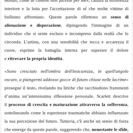
mondo, come se l'amore non facesse per me
», cattura la sofferenza
interiore e la lotta per l'accettazione di sé che molte vittime di
bullismo affrontano. Queste parole riflettono un
senso di
alienazione e disperazione
, dipingendo l'immagine di un
individuo che si sente escluso e incompreso dalla realtà che lo
circonda. L’artista, con una sensibilità che tocca e accarezza il
cuore, esprime la battaglia interna per superare il dolore
e
ritrovare la propria identità
.
«
Sono cresciuto nell'ombra dell'insicurezza, in quell'angolo
oscuro, a piangermi addosso gocce di futuro chiuse nelle lacrime
»
prosegue il testo, rivelando tra liriche che racchiudono frammenti
d’anima un’intensissima riflessione personale. Scarlett descrive
il
processo di crescita e maturazione attraverso la sofferenza
,
sottolineando come le esperienze traumatiche abbiano influenzato
la sua percezione del futuro. Tuttavia, c'è anche un senso di forza
che emerge da queste parole, suggerendo che,
nonostante le sfide,