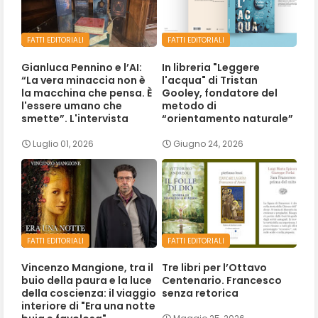
FATTI EDITORIALI
FATTI EDITORIALI
Gianluca Pennino e l’AI:
In libreria "Leggere
“La vera minaccia non è
l'acqua" di Tristan
la macchina che pensa. È
Gooley, fondatore del
l'essere umano che
metodo di
smette”. L'intervista
“orientamento naturale”
Luglio 01, 2026
Giugno 24, 2026
FATTI EDITORIALI
FATTI EDITORIALI
Vincenzo Mangione, tra il
Tre libri per l’Ottavo
buio della paura e la luce
Centenario. Francesco
della coscienza: il viaggio
senza retorica
interiore di "Era una notte