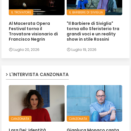
IL TROVATORE
IL BARBIERE DI SIVIGLIA
Al Macerata Opera
"Il Barbiere di Siviglia"
Festival torna il
torna allo Sferisterio tra
Trovatore visionario di
grandi voci e un reality
Francisco Negrin
show in stile Rossini
Luglio 20, 2026
Luglio 19, 2026
L'INTERVISTA CANZONATA
CANZONATA
CANZONATA
Lara Dei: Identità,
Gianluca Monaco canta