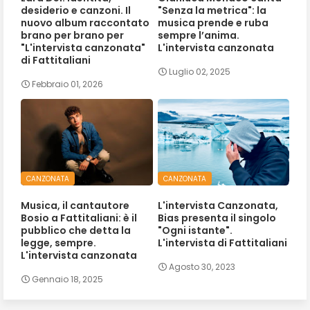
desiderio e canzoni. Il
"Senza la metrica": la
nuovo album raccontato
musica prende e ruba
brano per brano per
sempre l’anima.
"L'intervista canzonata"
L'intervista canzonata
di Fattitaliani
Luglio 02, 2025
Febbraio 01, 2026
CANZONATA
CANZONATA
Musica, il cantautore
L'intervista Canzonata,
Bosio a Fattitaliani: è il
Bias presenta il singolo
pubblico che detta la
"Ogni istante".
legge, sempre.
L'intervista di Fattitaliani
L'intervista canzonata
Agosto 30, 2023
Gennaio 18, 2025