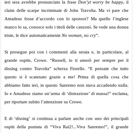
ieri sera avrebbe pronunciato la frase
Don’yt worry be happy
, il
claim delle scarpe incriminate di John Travolta. Ma vi pare che
Amadeus fosse d’accordo con lo sponsor? Ma quello l’inglese
manco lo sa, conosce solo i titoli delle canzoni. Se vede una donna
triste, le dice automaticamente
No woman, no cry
”.
Si prosegue poi con i commenti alla serata e, in particolare, al
grande ospite, Crowe. “Russell, io ti amerò per sempre per il
dissing contro Travolta” scherza Fiorello. “E pensate che tutto
questo si è scatenato grazie a me! Prima di quella cosa che
abbiamo fatto ieri, in questo Sanremo non stava accadendo nulla.
Io e Amadeus siamo un’arma di ‘distrazione’ di massa!” esclama,
per riportare subito l’attenzione su Crowe.
E di ‘dissing’ si continua a parlare anche con uno dei principali
ospiti della puntata di “Viva Rai2!...Viva Sanremo!”, il grande