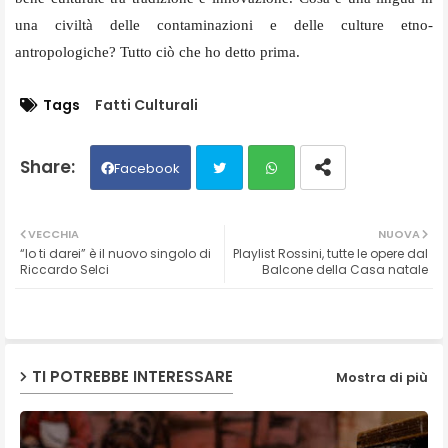
una civiltà delle contaminazioni e delle culture etno-
antropologiche? Tutto ciò che ho detto prima.
Tags
Fatti Culturali
Facebook
Twit
Wh
VECCHIA
NUOVA
“Io ti darei” è il nuovo singolo di
Playlist Rossini, tutte le opere dal
ter
ats
Riccardo Selci
Balcone della Casa natale
ap
p
TI POTREBBE INTERESSARE
Mostra di più