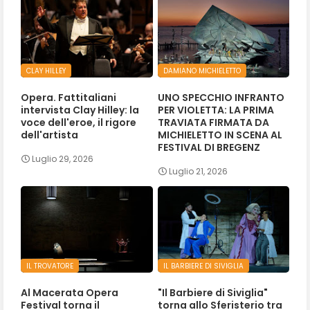
CLAY HILLEY
DAMIANO MICHIELETTO
Opera. Fattitaliani
UNO SPECCHIO INFRANTO
intervista Clay Hilley: la
PER VIOLETTA: LA PRIMA
voce dell'eroe, il rigore
TRAVIATA FIRMATA DA
dell'artista
MICHIELETTO IN SCENA AL
FESTIVAL DI BREGENZ
Luglio 29, 2026
Luglio 21, 2026
IL TROVATORE
IL BARBIERE DI SIVIGLIA
Al Macerata Opera
"Il Barbiere di Siviglia"
Festival torna il
torna allo Sferisterio tra