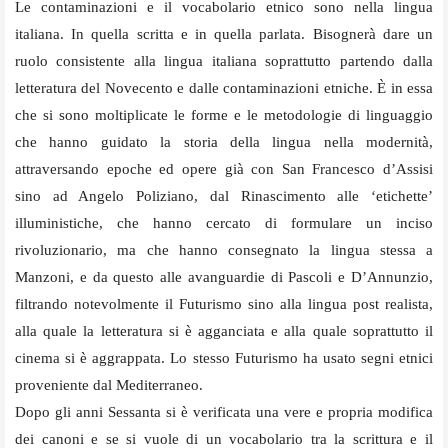
Le contaminazioni e il vocabolario etnico sono nella lingua
italiana. In quella scritta e in quella parlata. Bisognerà dare un
ruolo consistente alla lingua italiana soprattutto partendo dalla
letteratura del Novecento e dalle contaminazioni etniche. È in essa
che si sono moltiplicate le forme e le metodologie di linguaggio
che hanno guidato la storia della lingua nella modernità,
attraversando epoche ed opere già con San Francesco d’Assisi
sino ad Angelo Poliziano, dal Rinascimento alle ‘etichette’
illuministiche, che hanno cercato di formulare un inciso
rivoluzionario, ma che hanno consegnato la lingua stessa a
Manzoni, e da questo alle avanguardie di Pascoli e D’Annunzio,
filtrando notevolmente il Futurismo sino alla lingua post realista,
alla quale la letteratura si è agganciata e alla quale soprattutto il
cinema si è aggrappata. Lo stesso Futurismo ha usato segni etnici
proveniente dal Mediterraneo.
Dopo gli anni Sessanta si è verificata una vere e propria modifica
dei canoni e se si vuole di un vocabolario tra la scrittura e il