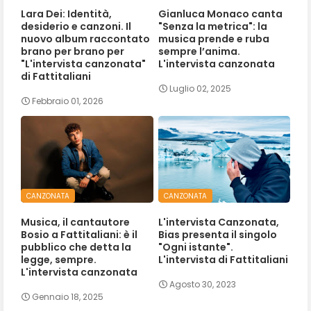
Lara Dei: Identità,
Gianluca Monaco canta
desiderio e canzoni. Il
"Senza la metrica": la
nuovo album raccontato
musica prende e ruba
brano per brano per
sempre l’anima.
"L'intervista canzonata"
L'intervista canzonata
di Fattitaliani
Luglio 02, 2025
Febbraio 01, 2026
CANZONATA
CANZONATA
Musica, il cantautore
L'intervista Canzonata,
Bosio a Fattitaliani: è il
Bias presenta il singolo
pubblico che detta la
"Ogni istante".
legge, sempre.
L'intervista di Fattitaliani
L'intervista canzonata
Agosto 30, 2023
Gennaio 18, 2025