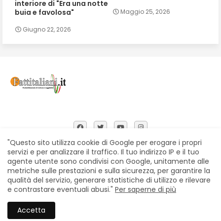
interiore di "Era una notte
buia e favolosa"
Maggio 25, 2026
Giugno 22, 2026
"Questo sito utilizza cookie di Google per erogare i propri
servizi e per analizzare il traffico. Il tuo indirizzo IP e il tuo
agente utente sono condivisi con Google, unitamente alle
Home
Chi siamo
Contatti
Privacy Policy
metriche sulle prestazioni e sulla sicurezza, per garantire la
Segnalazioni
qualità del servizio, generare statistiche di utilizzo e rilevare
e contrastare eventuali abusi."
Per saperne di più
All Right Reserved Copyright © Fattitaliani
Accetta