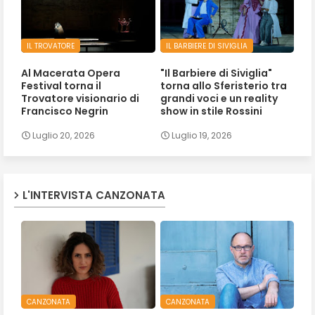
IL TROVATORE
IL BARBIERE DI SIVIGLIA
Al Macerata Opera
"Il Barbiere di Siviglia"
Festival torna il
torna allo Sferisterio tra
Trovatore visionario di
grandi voci e un reality
Francisco Negrin
show in stile Rossini
Luglio 20, 2026
Luglio 19, 2026
L'INTERVISTA CANZONATA
CANZONATA
CANZONATA