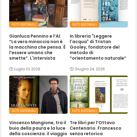
FATTI EDITORIALI
FATTI EDITORIALI
Gianluca Pennino e l’AI:
In libreria "Leggere
“La vera minaccia non è
l'acqua" di Tristan
la macchina che pensa. È
Gooley, fondatore del
l'essere umano che
metodo di
smette”. L'intervista
“orientamento naturale”
Luglio 01, 2026
Giugno 24, 2026
FATTI EDITORIALI
FATTI EDITORIALI
Vincenzo Mangione, tra il
Tre libri per l’Ottavo
buio della paura e la luce
Centenario. Francesco
della coscienza: il viaggio
senza retorica