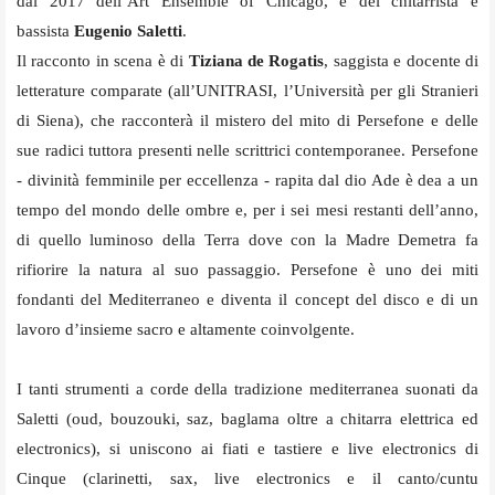
dal 2017 dell’Art Ensemble of Chicago, e del chitarrista e
bassista
Eugenio Saletti
.
Il racconto in scena è di
Tiziana de Rogatis
, saggista e docente di
letterature comparate (all’UNITRASI, l’Università per gli Stranieri
di Siena), che racconterà il mistero del mito di Persefone e delle
sue radici tuttora presenti nelle scrittrici contemporanee. Persefone
- divinità femminile per eccellenza - rapita dal dio Ade è dea a un
tempo del mondo delle ombre e, per i sei mesi restanti dell’anno,
di quello luminoso della Terra dove con la Madre Demetra fa
rifiorire la natura al suo passaggio. Persefone è uno dei miti
fondanti del Mediterraneo e diventa il concept del disco e di un
lavoro d’insieme sacro e altamente coinvolgente.
I tanti strumenti a corde della tradizione mediterranea suonati da
Saletti (oud, bouzouki, saz, baglama oltre a chitarra elettrica ed
electronics), si uniscono ai fiati e tastiere e live electronics di
Cinque (clarinetti, sax, live electronics e il canto/cuntu