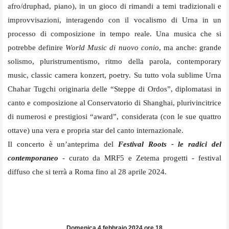
afro/druphad, piano), in un gioco di rimandi a temi tradizionali e
improvvisazioni, interagendo con il vocalismo di Urna in un
processo di composizione in tempo reale. Una musica che si
potrebbe definire
World Music di nuovo conio
, ma anche: grande
solismo, pluristrumentismo, ritmo della parola, contemporary
music, classic camera konzert, poetry. Su tutto vola sublime Urna
Chahar Tugchi originaria delle “Steppe di Ordos”, diplomatasi in
canto e composizione al Conservatorio di Shanghai, plurivincitrice
di numerosi e prestigiosi “award”, considerata (con le sue quattro
ottave) una vera e propria star del canto internazionale.
Il concerto è un’anteprima del
Festival Roots - le radici del
contemporaneo
- curato da MRF5 e Zetema progetti - festival
diffuso che si terrà a Roma fino al 28 aprile 2024.
Domenica 4 febbraio 2024 ore 18