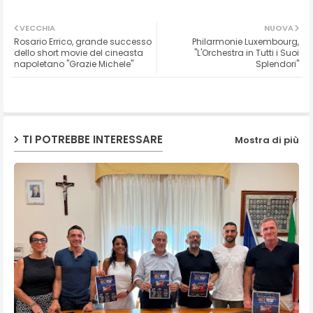
Twit
Wh
VECCHIA
NUOVA
Rosario Errico, grande successo
Philarmonie Luxembourg,
ter
ats
dello short movie del cineasta
"L'Orchestra in Tutti i Suoi
napoletano "Grazie Michele"
Splendori"
ap
p
TI POTREBBE INTERESSARE
Mostra di più