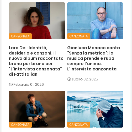
CANZONATA
CANZONATA
Lara Dei: Identità,
Gianluca Monaco canta
desiderio e canzoni. Il
"Senza la metrica": la
nuovo album raccontato
musica prende e ruba
brano per brano per
sempre l’anima.
"L'intervista canzonata"
L'intervista canzonata
di Fattitaliani
Luglio 02, 2025
Febbraio 01, 2026
CANZONATA
CANZONATA