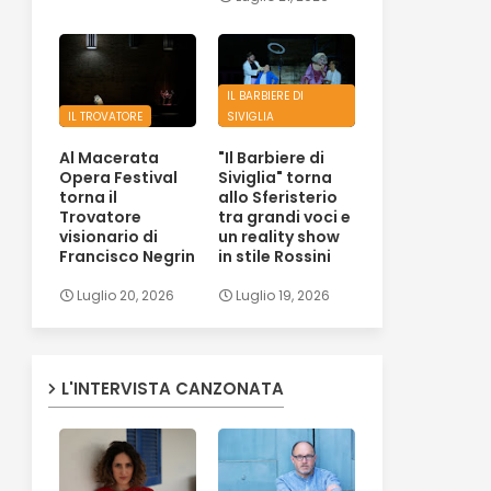
IL BARBIERE DI
IL TROVATORE
SIVIGLIA
Al Macerata
"Il Barbiere di
Opera Festival
Siviglia" torna
torna il
allo Sferisterio
Trovatore
tra grandi voci e
visionario di
un reality show
Francisco Negrin
in stile Rossini
Luglio 20, 2026
Luglio 19, 2026
L'INTERVISTA CANZONATA