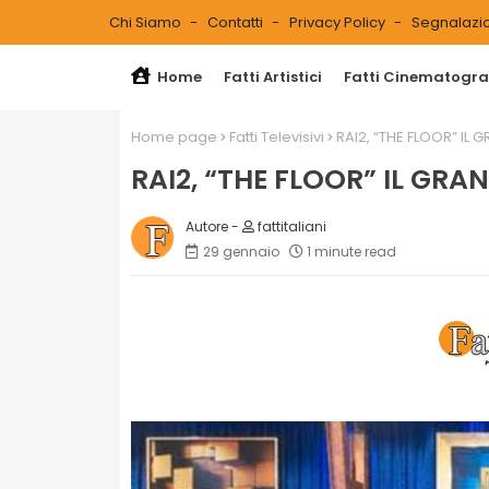
Chi Siamo
Contatti
Privacy Policy
Segnalazio
Home
Fatti Artistici
Fatti Cinematograf
Home page
Fatti Televisivi
RAI2, “THE FLOOR” IL 
RAI2, “THE FLOOR” IL GRA
fattitaliani
29 gennaio
1 minute read