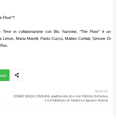
he Floor”?
ime Time in collaborazione con Blu Yazmine, “The Floor” è un
na Limon, Marta Marelli, Paolo Cucco, Matteo Corfiati, Simone Di
Risi.
app
NUOVA
DONNE SENZA CENSURA, spettacolo di e con Patrizia Schiavo,
3 e 4 febbraio al Teatro Lo Spazio-Roma