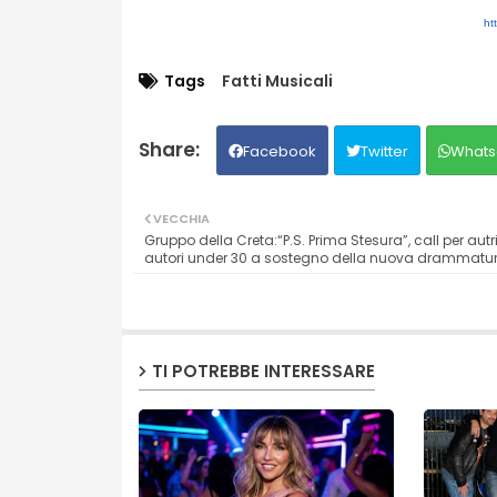
ht
Tags
Fatti Musicali
Facebook
Twitter
Whats
VECCHIA
Gruppo della Creta:“P.S. Prima Stesura”, call per autri
autori under 30 a sostegno della nuova drammatu
TI POTREBBE INTERESSARE