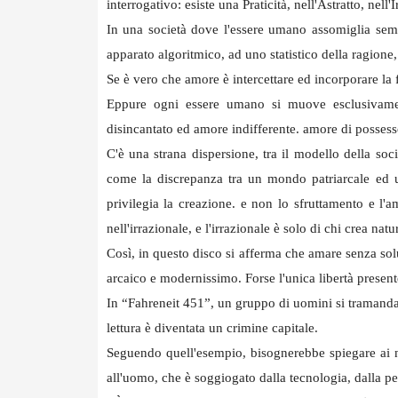
interrogativo: esiste una Praticità, nell'Astratto, nell
In una società dove l'essere umano assomiglia semp
apparato algoritmico, ad uno statistico della ragione,
Se è vero che amore è intercettare ed incorporare la fol
Eppure ogni essere umano si muove esclusivame
disincantato ed amore indifferente. amore di posses
C'è una strana dispersione, tra il modello della soc
come la discrepanza tra un mondo patriarcale ed u
privilegia la creazione. e non lo sfruttamento e l'
nell'irrazionale, e l'irrazionale è solo di chi crea n
Così, in questo disco si afferma che amare senza sol
arcaico e modernissimo. Forse l'unica libertà present
In “Fahreneit 451”, un gruppo di uomini si tramanda 
lettura è diventata un crimine capitale.
Seguendo quell'esempio, bisognerebbe spiegare ai n
all'uomo, che è soggiogato dalla tecnologia, dalla p