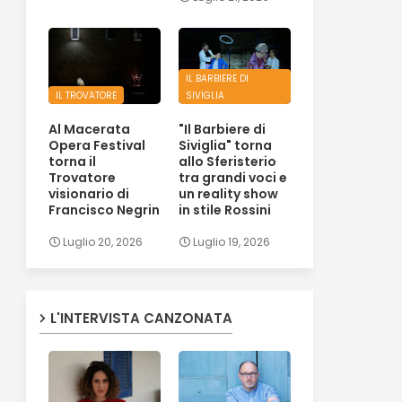
IL BARBIERE DI
IL TROVATORE
SIVIGLIA
Al Macerata
"Il Barbiere di
Opera Festival
Siviglia" torna
torna il
allo Sferisterio
Trovatore
tra grandi voci e
visionario di
un reality show
Francisco Negrin
in stile Rossini
Luglio 20, 2026
Luglio 19, 2026
L'INTERVISTA CANZONATA