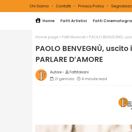
Chi Siamo
Contatti
Privacy Policy
Segnalazio
Home
Fatti Artistici
Fatti Cinematograf
Home page
Fatti Musicali
PAOLO BENVEGNÙ, uscito
PAOLO BENVEGNÙ, uscito in 
PARLARE D’AMORE
Fattitaliani
21 gennaio
4 minute read