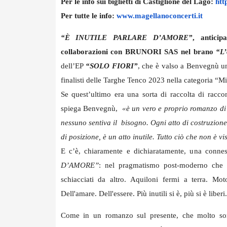
Per le info sui biglietti di Castiglione del Lago:
htt
Per tutte le info:
www.magellanoconcerti.it
“È INUTILE PARLARE D’AMORE”
,
antici
collaborazioni con BRUNORI SAS nel brano
“L
dell’EP
“SOLO FIORI”
, che è valso a Benvegnù un 
finalisti delle Targhe Tenco 2023 nella categoria “M
Se quest’ultimo era una sorta di raccolta di racco
spiega Benvegnù,
«è un vero e proprio romanzo di 
nessuno sentiva il bisogno. Ogni atto di costruzione
di posizione, è un atto inutile. Tutto ciò che non è vis
E c’è, chiaramente e dichiaratamente, una conne
D’AMORE”
: nel pragmatismo post-moderno che v
schiacciati da altro. Aquiloni fermi a terra. Motor
Dell'amare. Dell'essere. Più inutili si è, più si è liberi.
Come in un romanzo sul presente, che molto som