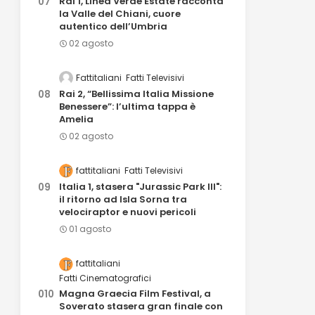
Rai 1, Linea Verde Estate racconta
la Valle del Chiani, cuore
autentico dell’Umbria
02 agosto
Fattitaliani
Fatti Televisivi
Rai 2, “Bellissima Italia Missione
Benessere”: l’ultima tappa è
Amelia
02 agosto
fattitaliani
Fatti Televisivi
Italia 1, stasera "Jurassic Park III":
il ritorno ad Isla Sorna tra
velociraptor e nuovi pericoli
01 agosto
fattitaliani
Fatti Cinematografici
Magna Graecia Film Festival, a
Soverato stasera gran finale con