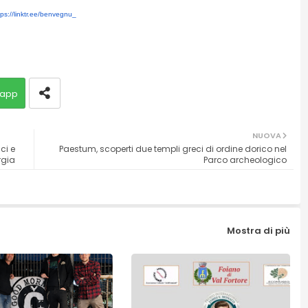
tps://linktr.ee/benvegnu_
app
NUOVA
ci e
Paestum, scoperti due templi greci di ordine dorico nel
rgia
Parco archeologico
Mostra di più