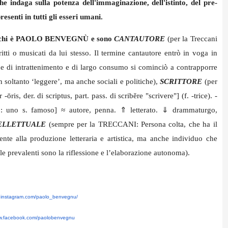
e indaga sulla potenza dell'immaginazione, dell'istinto, del pre-
esenti in tutti gli esseri umani.
nte chi è PAOLO BENVEGNÙ e sono
CANTAUTORE
(per la Treccani
itti o musicati da lui stesso. Il termine cantautore entrò in voga in
one di intrattenimento e di largo consumo si cominciò a contrapporre
soltanto ‘leggere’, ma anche sociali e politiche),
SCRITTORE
(per
-ōris, der. di scriptus, part. pass. di scribĕre "scrivere"] (f. -trice). -
co: uno s. famoso] ≈ autore, penna. ⇑ letterato. ⇓ drammaturgo,
ELLETTUALE
(sempre per la TRECCANI: Persona colta, che ha il
ente alla produzione letteraria e artistica, ma anche individuo che
uale prevalenti sono la riflessione e l’elaborazione autonoma).
.instagram.com/
paolo_benvegnu/
ww.facebook.com/
paolobenvegnu