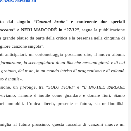
p://www.darsena.eu
.
pato dal
singolo
“Canzoni brutte"
e contenente
due speciali
’oceano”
e NERI MARCORÈ in
“27/12”
, segue la pubblicazione
grande plauso da parte della critica e la presenza nella cinquina di
igliore canzone singola”.
nti anticipatori, un cortometraggio possiamo dire, il nuovo album,
formazione, la sceneggiatura di un film che nessuno girerà e di cui
 gratuito, del resto, in un mondo intriso di pragmatismo e di volontà
to è inutile».
ssione, un
fil-rouge
, tra
“SOLO FIORI”
e
“È INUTILE PARLARE
iviamo, l'amore è inutile come guardare e donare fiori. Siamo
i immobili. L'unica libertà, presente e futura, sta nell'inutilità.
iglia al futuro prossimo, questa raccolta di canzoni muove un