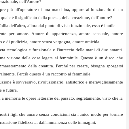
'Irrazionale, nell'Amore?
re più all'operatore di una macchina, oppure al funzionario di un
 quale è il significato della poesia, della creazione, dell'amore?
lia dell'altro, allora dal punto di vista funzionale, esso è inutile.
nte per amore. Amore di appartenenza, amore sensuale, amore
so e di pudicizia, amore senza vergogna, amore omicida.
ietà tecnologica e funzionale e l'intreccio delle mani di due amanti.
na visione delle cose legata al femminile. Questo è un disco che
ammaestramento della creatura. Perché per creare, bisogna sporgersi
aturalmente. Perciò questo è un racconto al femminile.
uzione è sovversivo, rivoluzionario, antistorico e meravigliosamente
e e futura.
a memoria le opere letterarie del passato, segretamente, visto che la
ostri figli che amare senza condizioni sia l'unico modo per tornare
ersuasione fidelizzata, dall'immanenza delle immagini.