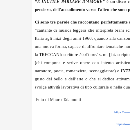
“È INUTILE PARLARE D’AMORE”
è un disco ch
pensiero, dell'accudimento verso l'altro che sono pr
Ci sono tre parole che raccontano perfettame
“cantante di musica leggera che interpreta brani scr
Italia agli inizi degli anni 1960, quando alla canz
una nuova forma, capace di affrontare tematiche non 
la TRECCANI: scrittore /skri't:ore/ s. m. [lat. scriptor 
[chi compone e scrive opere con intento artisti
narratore, poeta, romanziere, sceneggiatore) e
INT
gusto del bello e dell’arte o che si dedica attivam
svolge attività lavorativa di tipo culturale o nella q
Foto di Mauro Talamonti
https://www
https://w