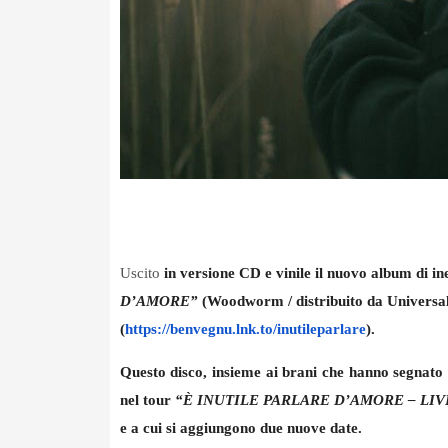
Uscito
in versione CD e vinile il nuovo album di ine
D’AMORE”
(Woodworm / distribuito da Universal Mu
(
https://benvegnu.lnk.to/
inutileparlare
).
Questo disco, insieme ai brani
che hanno segnato l
nel tour
“È INUTILE PARLARE D’AMORE – LIV
e a cui si aggiungono due nuove date.