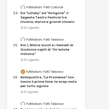
Fattitaliani
Fatti Culturali
Da "Lullaby" ad "Antigone": il
Segesta Teatro Festival tra
musica, danza e grandi classici
02 agosto
Fattitaliani
Fatti Televisivi
Rai 1, Wilma Goich e i Gemelli di
Guidonia ospiti di “Un’estate
italiana”
02 agosto
fattitaliani
Fatti Televisivi
Retequattro, "La Promessa" non
lascia il prime time: la soap resta
per tutto agosto
01 agosto
Fattitaliani
Fatti Televisivi