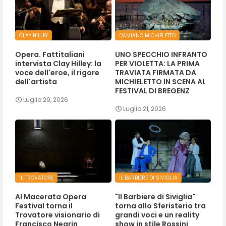
CLAY HILLEY
DAMIANO MICHIELETTO
Opera. Fattitaliani
UNO SPECCHIO INFRANTO
intervista Clay Hilley: la
PER VIOLETTA: LA PRIMA
voce dell'eroe, il rigore
TRAVIATA FIRMATA DA
dell'artista
MICHIELETTO IN SCENA AL
FESTIVAL DI BREGENZ
Luglio 29, 2026
Luglio 21, 2026
IL TROVATORE
IL BARBIERE DI SIVIGLIA
Al Macerata Opera
"Il Barbiere di Siviglia"
Festival torna il
torna allo Sferisterio tra
Trovatore visionario di
grandi voci e un reality
Francisco Negrin
show in stile Rossini