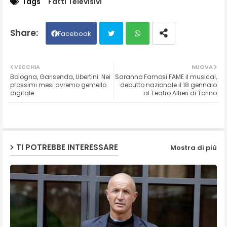
Tags
Fatti Televisivi
Facebook
Twit
Wh
VECCHIA
NUOVA
Bologna, Garisenda, Ubertini: Nei
Saranno Famosi FAME il musical,
ter
ats
prossimi mesi avremo gemello
debutto nazionale il 18 gennaio
digitale
al Teatro Alfieri di Torino
ap
p
TI POTREBBE INTERESSARE
Mostra di più