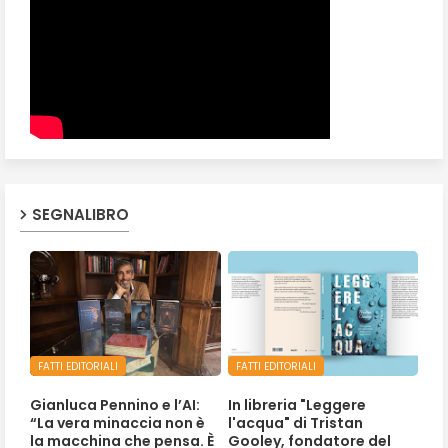
SEGNALIBRO
FATTI EDITORIALI
FATTI EDITORIALI
Gianluca Pennino e l’AI:
In libreria "Leggere
“La vera minaccia non è
l'acqua" di Tristan
la macchina che pensa. È
Gooley, fondatore del