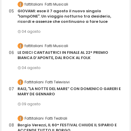
fattitaliani
Fatti Musicali
GIOVAMI: esce il 7 agosto il nuovo singolo
"lampONE". Un viaggio notturno tra desiderio,
ricordi e assenze che continuano a fare luce
04 agosto
fattitaliani
Fatti Musicali
LE DIECI CANTAUTRICI IN FINALE AL 22° PREMIO
BIANCA D’APONTE, DAL ROCK AL FOLK
04 agosto
Fattitaliani
Fatti Televisivi
RAI2, "LA NOTTE DEL MARE” CON DOMENICO GARERI E
MARY DE GENNARO
09 agosto
Fattitaliani
Fatti Teatrali
Borgio Verezzi, IL 60° FESTIVAL CHIUDE IL SIPARIO E
ACCENDE TUTTO IL BORGO