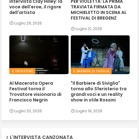
intervista Clay Hilley: la
PER VIOLETTA: LA PRIMA
voce dell'eroe, il rigore
TRAVIATA FIRMATA DA
dell'artista
MICHIELETTO IN SCENA AL
FESTIVAL DI BREGENZ
Luglio 29, 2026
Luglio 21, 2026
IL TROVATORE
IL BARBIERE DI SIVIGLIA
Al Macerata Opera
"Il Barbiere di Siviglia"
Festival torna il
torna allo Sferisterio tra
Trovatore visionario di
grandi voci e un reality
Francisco Negrin
show in stile Rossini
Luglio 20, 2026
Luglio 19, 2026
L'INTERVISTA CANZONATA