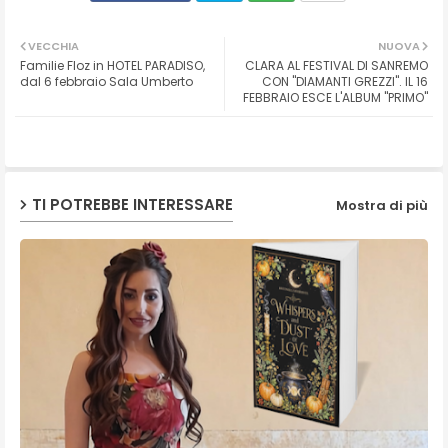
Twit
Wh
VECCHIA
NUOVA
Familie Floz in HOTEL PARADISO,
CLARA AL FESTIVAL DI SANREMO
ter
ats
dal 6 febbraio Sala Umberto
CON "DIAMANTI GREZZI". IL 16
FEBBRAIO ESCE L'ALBUM "PRIMO"
ap
p
TI POTREBBE INTERESSARE
Mostra di più