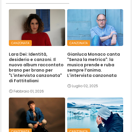
CANZONATA
CANZONATA
Lara Dei: Identità,
Gianluca Monaco canta
desiderio e canzoni. Il
"Senza la metrica": la
nuovo album raccontato
musica prende e ruba
brano per brano per
sempre l’anima.
"L'intervista canzonata"
L'intervista canzonata
di Fattitaliani
Luglio 02, 2025
Febbraio 01, 2026
CANZONATA
CANZONATA