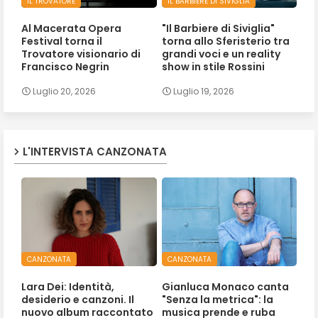
IL TROVATORE
IL BARBIERE DI SIVIGLIA
Al Macerata Opera
"Il Barbiere di Siviglia"
Festival torna il
torna allo Sferisterio tra
Trovatore visionario di
grandi voci e un reality
Francisco Negrin
show in stile Rossini
Luglio 20, 2026
Luglio 19, 2026
L'INTERVISTA CANZONATA
CANZONATA
CANZONATA
Lara Dei: Identità,
Gianluca Monaco canta
desiderio e canzoni. Il
"Senza la metrica": la
nuovo album raccontato
musica prende e ruba