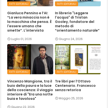
FATTI EDITORIALI
FATTI EDITORIALI
Gianluca Pennino e l’AI:
In libreria "Leggere
“La vera minaccia non è
l'acqua" di Tristan
la macchina che pensa. È
Gooley, fondatore del
l'essere umano che
metodo di
smette”. L'intervista
“orientamento naturale”
Luglio 01, 2026
Giugno 24, 2026
FATTI EDITORIALI
FATTI EDITORIALI
Vincenzo Mangione, tra il
Tre libri per l’Ottavo
buio della paura e la luce
Centenario. Francesco
della coscienza: il viaggio
senza retorica
interiore di "Era una notte
buia e favolosa"
Maggio 25, 2026
Giugno 22, 2026