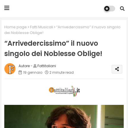
Home page
Fatti Musicali
“Arrivedercissimo” il nuovo singolo
dei Noblesse Oblige!
“Arrivedercissimo” il nuovo
singolo dei Noblesse Oblige!
Fattitaliani
19 gennaio
2 minute read