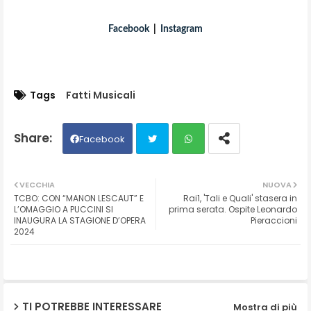
Facebook
|
Instagram
Tags
Fatti Musicali
Facebook
Twit
Wh
VECCHIA
NUOVA
TCBO: CON “MANON LESCAUT” E
Rai1, 'Tali e Quali' stasera in
ter
ats
L’OMAGGIO A PUCCINI SI
prima serata. Ospite Leonardo
INAUGURA LA STAGIONE D’OPERA
Pieraccioni
2024
ap
p
TI POTREBBE INTERESSARE
Mostra di più