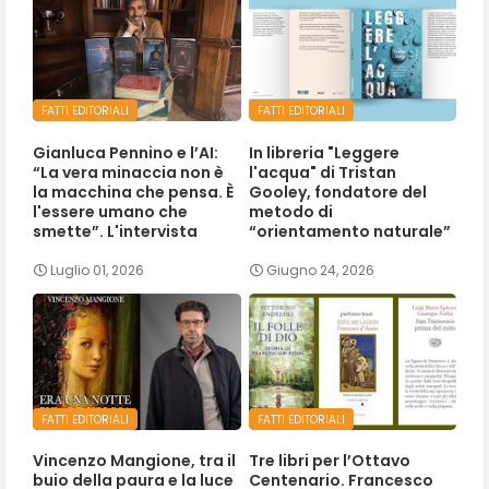
FATTI EDITORIALI
FATTI EDITORIALI
Gianluca Pennino e l’AI:
In libreria "Leggere
“La vera minaccia non è
l'acqua" di Tristan
la macchina che pensa. È
Gooley, fondatore del
l'essere umano che
metodo di
smette”. L'intervista
“orientamento naturale”
Luglio 01, 2026
Giugno 24, 2026
FATTI EDITORIALI
FATTI EDITORIALI
Vincenzo Mangione, tra il
Tre libri per l’Ottavo
buio della paura e la luce
Centenario. Francesco