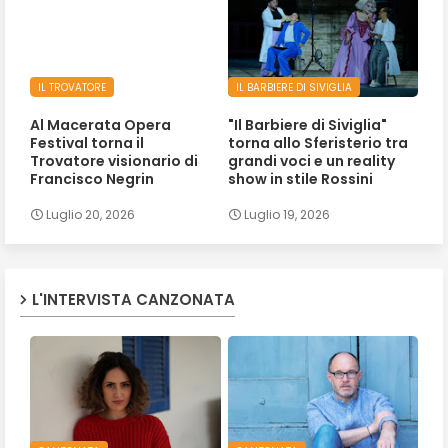
IL TROVATORE
IL BARBIERE DI SIVIGLIA
Al Macerata Opera
"Il Barbiere di Siviglia"
Festival torna il
torna allo Sferisterio tra
Trovatore visionario di
grandi voci e un reality
Francisco Negrin
show in stile Rossini
Luglio 20, 2026
Luglio 19, 2026
L'INTERVISTA CANZONATA