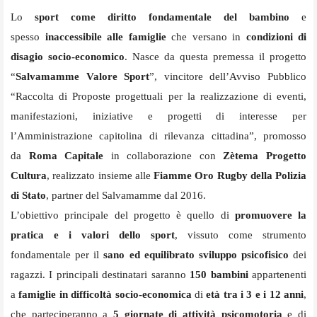
Lo
sport come diritto fondamentale del bambino
e
spesso
inaccessibile alle famiglie
che versano in
condizioni di
disagio socio-economico
. Nasce da questa premessa il progetto
“
Salvamamme Valore Sport
”, vincitore dell’Avviso Pubblico
“Raccolta di Proposte progettuali per la realizzazione di eventi,
manifestazioni, iniziative e progetti di interesse per
l’Amministrazione capitolina di rilevanza cittadina”, promosso
da
Roma Capitale
in collaborazione con
Zètema Progetto
Cultura
, realizzato insieme alle
Fiamme Oro Rugby della Polizia
di Stato
, partner del Salvamamme dal 2016.
L’obiettivo principale del progetto è quello di
promuovere la
pratica e i valori dello sport
, vissuto come strumento
fondamentale per il
sano ed equilibrato sviluppo psicofisico
dei
ragazzi. I principali destinatari saranno
150 bambini
appartenenti
a
famiglie in difficoltà socio-economica
di
età tra i 3 e i 12 anni
,
che parteciperanno a
5 giornate di attività psicomotoria
e di