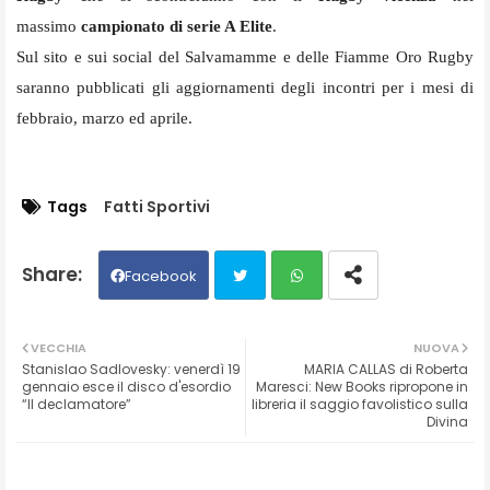
massimo
campionato di serie A Elite
.
Sul sito e sui social del Salvamamme e delle Fiamme Oro Rugby
saranno pubblicati gli aggiornamenti degli incontri per i mesi di
febbraio, marzo ed aprile.
Tags
Fatti Sportivi
Facebook
Twit
Wh
VECCHIA
NUOVA
Stanislao Sadlovesky: venerdì 19
MARIA CALLAS di Roberta
ter
ats
gennaio esce il disco d'esordio
Maresci: New Books ripropone in
“Il declamatore”
libreria il saggio favolistico sulla
Divina
ap
p