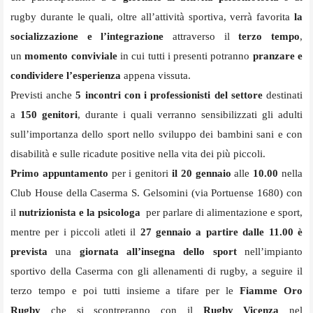
rugby durante le quali, oltre all’attività sportiva, verrà favorita
la
socializzazione e l’integrazione
attraverso il
terzo tempo
,
un
momento conviviale
in cui tutti i presenti potranno
pranzare e
condividere l’esperienza
appena vissuta.
Previsti anche
5 incontri con i professionisti
del settore
destinati
a
150 genitori
, durante i quali verranno sensibilizzati gli adulti
sull’importanza dello sport nello sviluppo dei bambini sani e con
disabilità e sulle ricadute positive nella vita dei più piccoli.
Primo appuntamento
per i genitori
il 20 gennaio
alle
10.00
nella
Club House della Caserma S. Gelsomini (via Portuense 1680) con
il
nutrizionista e la psicologa
per parlare di alimentazione e sport,
mentre per i piccoli atleti il
27 gennaio a partire dalle 11.00 è
prevista
una
giornata all’insegna dello sport
nell’impianto
sportivo della Caserma con gli allenamenti di rugby, a seguire il
terzo tempo e poi tutti insieme a tifare per le
Fiamme Oro
Rugby
che si scontreranno con il
Rugby Vicenza
nel