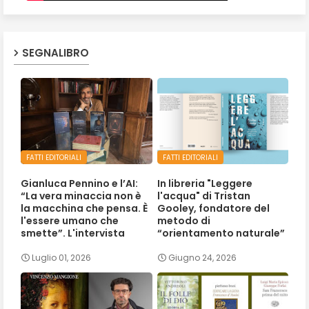
SEGNALIBRO
FATTI EDITORIALI
FATTI EDITORIALI
Gianluca Pennino e l’AI:
In libreria "Leggere
“La vera minaccia non è
l'acqua" di Tristan
la macchina che pensa. È
Gooley, fondatore del
l'essere umano che
metodo di
smette”. L'intervista
“orientamento naturale”
Luglio 01, 2026
Giugno 24, 2026