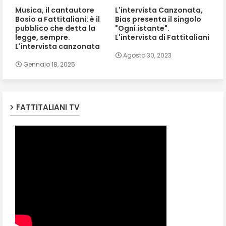
Musica, il cantautore
L'intervista Canzonata,
Bosio a Fattitaliani: è il
Bias presenta il singolo
pubblico che detta la
"Ogni istante".
legge, sempre.
L'intervista di Fattitaliani
L'intervista canzonata
Agosto 30, 2023
Gennaio 18, 2025
FATTITALIANI TV