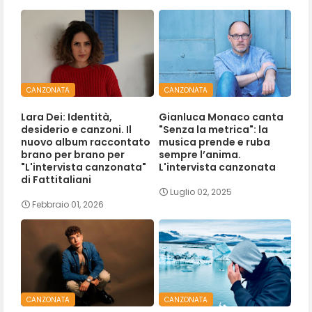
CANZONATA
CANZONATA
Lara Dei: Identità,
Gianluca Monaco canta
desiderio e canzoni. Il
"Senza la metrica": la
nuovo album raccontato
musica prende e ruba
brano per brano per
sempre l’anima.
"L'intervista canzonata"
L'intervista canzonata
di Fattitaliani
Luglio 02, 2025
Febbraio 01, 2026
CANZONATA
CANZONATA