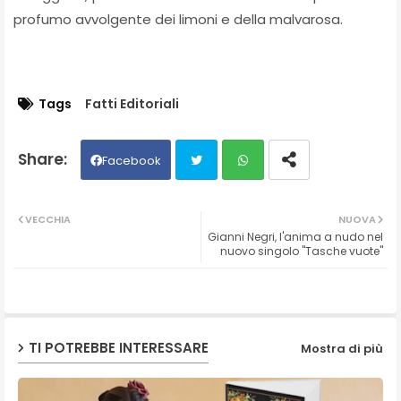
profumo avvolgente dei limoni e della malvarosa.
Tags
Fatti Editoriali
Facebook
Twit
Wh
VECCHIA
NUOVA
Gianni Negri, l'anima a nudo nel
ter
ats
nuovo singolo "Tasche vuote"
ap
p
TI POTREBBE INTERESSARE
Mostra di più