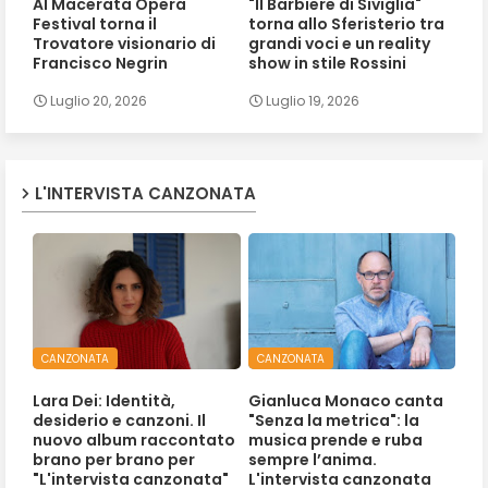
Al Macerata Opera
"Il Barbiere di Siviglia"
Festival torna il
torna allo Sferisterio tra
Trovatore visionario di
grandi voci e un reality
Francisco Negrin
show in stile Rossini
Luglio 20, 2026
Luglio 19, 2026
L'INTERVISTA CANZONATA
CANZONATA
CANZONATA
Lara Dei: Identità,
Gianluca Monaco canta
desiderio e canzoni. Il
"Senza la metrica": la
nuovo album raccontato
musica prende e ruba
brano per brano per
sempre l’anima.
"L'intervista canzonata"
L'intervista canzonata