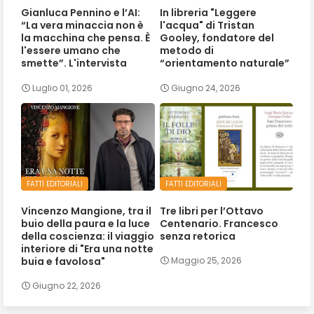
Gianluca Pennino e l’AI:
In libreria "Leggere
“La vera minaccia non è
l'acqua" di Tristan
la macchina che pensa. È
Gooley, fondatore del
l'essere umano che
metodo di
smette”. L'intervista
“orientamento naturale”
Luglio 01, 2026
Giugno 24, 2026
FATTI EDITORIALI
FATTI EDITORIALI
Vincenzo Mangione, tra il
Tre libri per l’Ottavo
buio della paura e la luce
Centenario. Francesco
della coscienza: il viaggio
senza retorica
interiore di "Era una notte
buia e favolosa"
Maggio 25, 2026
Giugno 22, 2026