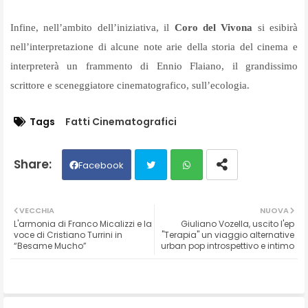
Infine, nell’ambito dell’iniziativa, il
Coro del Vivona
si esibirà
nell’interpretazione di alcune note arie della storia del cinema e
interpreterà un frammento di Ennio Flaiano, il grandissimo
scrittore e sceneggiatore cinematografico, sull’ecologia.
Tags
Fatti Cinematografici
Facebook
Twit
Wh
VECCHIA
NUOVA
L'armonia di Franco Micalizzi e la
Giuliano Vozella, uscito l'ep
ter
ats
voce di Cristiano Turrini in
"Terapia" un viaggio alternative
“Besame Mucho”
urban pop introspettivo e intimo
ap
p