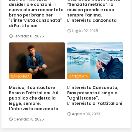
desiderio e canzoni. Il
"Senza la metrica": la
nuovo album raccontato
musica prende e ruba
brano per brano per
sempre l’anima.
"L'intervista canzonata"
L'intervista canzonata
di Fattitaliani
Luglio 02, 2025
Febbraio 01, 2026
CANZONATA
CANZONATA
Musica, il cantautore
L'intervista Canzonata,
Bosio a Fattitaliani: è il
Bias presenta il singolo
pubblico che detta la
"Ogni istante".
legge, sempre.
L'intervista di Fattitaliani
L'intervista canzonata
Agosto 30, 2023
Gennaio 18, 2025