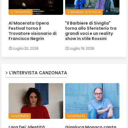
IL TROVATORE
IL BARBIERE DI SIVIGLIA
Al Macerata Opera
"Il Barbiere di Siviglia"
Festival torna il
torna allo Sferisterio tra
Trovatore visionario di
grandi voci e un reality
Francisco Negrin
show in stile Rossini
Luglio 20, 2026
Luglio 19, 2026
L'INTERVISTA CANZONATA
CANZONATA
CANZONATA
Lara Dei: Identità,
Gianluca Monaco canta