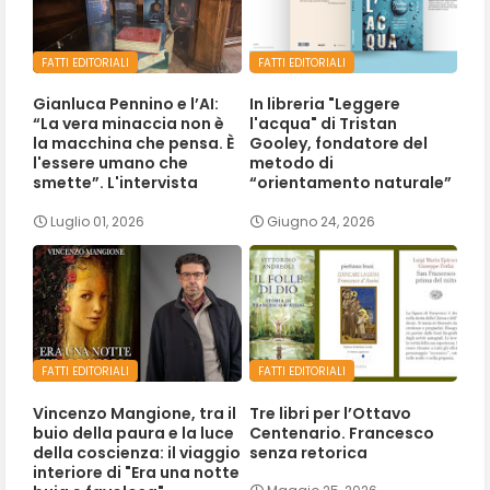
FATTI EDITORIALI
FATTI EDITORIALI
Gianluca Pennino e l’AI:
In libreria "Leggere
“La vera minaccia non è
l'acqua" di Tristan
la macchina che pensa. È
Gooley, fondatore del
l'essere umano che
metodo di
smette”. L'intervista
“orientamento naturale”
Luglio 01, 2026
Giugno 24, 2026
FATTI EDITORIALI
FATTI EDITORIALI
Vincenzo Mangione, tra il
Tre libri per l’Ottavo
buio della paura e la luce
Centenario. Francesco
della coscienza: il viaggio
senza retorica
interiore di "Era una notte