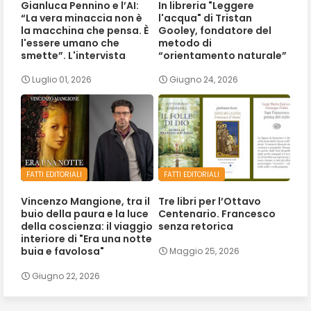
Gianluca Pennino e l’AI:
In libreria "Leggere
“La vera minaccia non è
l'acqua" di Tristan
la macchina che pensa. È
Gooley, fondatore del
l'essere umano che
metodo di
smette”. L'intervista
“orientamento naturale”
Luglio 01, 2026
Giugno 24, 2026
FATTI EDITORIALI
FATTI EDITORIALI
Vincenzo Mangione, tra il
Tre libri per l’Ottavo
buio della paura e la luce
Centenario. Francesco
della coscienza: il viaggio
senza retorica
interiore di "Era una notte
buia e favolosa"
Maggio 25, 2026
Giugno 22, 2026