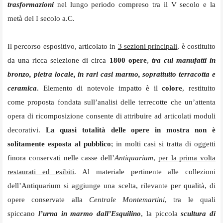
trasformazioni
nel lungo periodo compreso tra il V secolo e la
metà del I secolo a.C.
Il percorso espositivo, articolato in
3 sezioni principali
, è costituito
da una ricca selezione di circa
1800 opere
,
tra cui manufatti in
bronzo, pietra locale, in rari casi marmo, soprattutto terracotta e
ceramica
. Elemento di notevole impatto è il
colore
, restituito
come proposta fondata sull’analisi delle terrecotte che un’attenta
opera di ricomposizione consente di attribuire ad articolati moduli
decorativi.
La quasi totalità delle opere in mostra non è
solitamente esposta al pubblico
; in molti casi si tratta di oggetti
finora conservati nelle casse dell’
Antiquarium
,
per la prima volta
restaurati ed esibiti
. Al materiale pertinente alle collezioni
dell’Antiquarium si aggiunge una scelta, rilevante per qualità, di
opere conservate alla
Centrale Montemartini
, tra le quali
spiccano
l’urna in marmo dall’Esquilino
, la piccola
scultura di