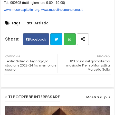
Tel. 060608 (tutti i giorni ore 9.00 - 19.00)
www.museicapitolini.org
;
www.museiincomuneroma.it
Tags
Fatti Artistici
Facebook
Twit
Wh
VECCHIA
NUOVA
Teatro Salieri di Legnago, la
8° Forum del giornalismo
ter
ats
stagione 2023-24 fra memoria e
musicale, Premio Manzotti a
sogno
Marcella Sullo
ap
p
TI POTREBBE INTERESSARE
Mostra di più