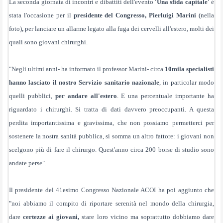
La seconda giornata di incontri e dibattiti dell'evento
'Una sfida capitale'
è
stata l'occasione per il
presidente del Congresso, Pierluigi Marini
(nella
foto)
,
per lanciare un allarme legato alla fuga dei cervelli all'estero, molti dei
quali sono giovani chirurghi.
"Negli ultimi anni- ha informato il professor Marini- circa
10mila specialisti
hanno lasciato il nostro Servizio sanitario nazionale
, in particolar modo
quelli pubblici,
per andare all'estero
. E una percentuale importante ha
riguardato i chirurghi. Si tratta di dati davvero preoccupanti. A questa
perdita importantissima e gravissima, che non possiamo permetterci per
sostenere la nostra sanità pubblica, si somma un altro fattore: i giovani non
scelgono più di fare il chirurgo. Quest'anno circa 200 borse di studio sono
andate perse".
Il presidente del 41esimo Congresso Nazionale ACOI ha poi aggiunto che
"noi abbiamo il compito di riportare serenità nel mondo della chirurgia,
dare
certezze ai giovani,
stare loro vicino ma soprattutto dobbiamo dare