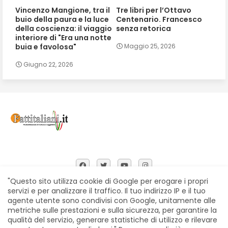
Vincenzo Mangione, tra il
Tre libri per l’Ottavo
buio della paura e la luce
Centenario. Francesco
della coscienza: il viaggio
senza retorica
interiore di "Era una notte
buia e favolosa"
Maggio 25, 2026
Giugno 22, 2026
"Questo sito utilizza cookie di Google per erogare i propri
servizi e per analizzare il traffico. Il tuo indirizzo IP e il tuo
agente utente sono condivisi con Google, unitamente alle
Home
Chi siamo
Contatti
Privacy Policy
metriche sulle prestazioni e sulla sicurezza, per garantire la
Segnalazioni
qualità del servizio, generare statistiche di utilizzo e rilevare