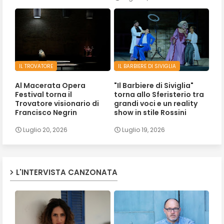
IL TROVATORE
IL BARBIERE DI SIVIGLIA
Al Macerata Opera
"Il Barbiere di Siviglia"
Festival torna il
torna allo Sferisterio tra
Trovatore visionario di
grandi voci e un reality
Francisco Negrin
show in stile Rossini
Luglio 20, 2026
Luglio 19, 2026
L'INTERVISTA CANZONATA