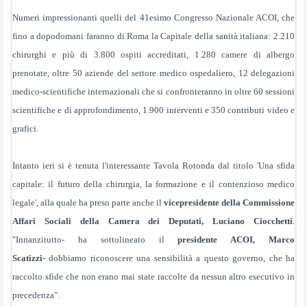
Numeri impressionanti quelli del 41esimo Congresso Nazionale ACOI, che
fino a dopodomani faranno di Roma la Capitale della sanità italiana: 2.210
chirurghi e più di 3.800 ospiti accreditati, 1.280 camere di albergo
prenotate, oltre 50 aziende del settore medico ospedaliero, 12 delegazioni
medico-scientifiche internazionali che si confronteranno in oltre 60 sessioni
scientifiche e di approfondimento, 1.900 interventi e 350 contributi video e
grafici.
Intanto ieri si è tenuta l'interessante Tavola Rotonda dal titolo 'Una sfida
capitale: il futuro della chirurgia, la formazione e il contenzioso medico
legale', alla quale ha preso parte anche il
vicepresidente della Commissione
Affari Sociali della Camera dei Deputati, Luciano Ciocchetti
.
"Innanzitutto- ha sottolineato il
presidente ACOI, Marco
Scatizzi-
dobbiamo riconoscere una sensibilità a questo governo, che ha
raccolto sfide che non erano mai state raccolte da nessun altro esecutivo in
precedenza".