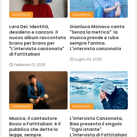
CANZONATA
CANZONATA
Lara Dei: Identità,
Gianluca Monaco canta
desiderio e canzoni. Il
"Senza la metrica": la
nuovo album raccontato
musica prende e ruba
brano per brano per
sempre l’anima.
"L'intervista canzonata"
L'intervista canzonata
di Fattitaliani
Luglio 02, 2025
Febbraio 01, 2026
CANZONATA
CANZONATA
Musica, il cantautore
L'intervista Canzonata,
Bosio a Fattitaliani: è il
Bias presenta il singolo
pubblico che detta la
"Ogni istante".
legge, sempre.
L'intervista di Fattitaliani