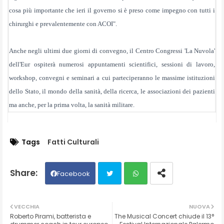
cosa più importante che ieri il governo si è preso come impegno con tutti i
chirurghi e prevalentemente con ACOI".
Anche negli ultimi due giorni di convegno, il Centro Congressi 'La Nuvola'
dell'Eur ospiterà numerosi appuntamenti scientifici, sessioni di lavoro,
workshop, convegni e seminari a cui parteciperanno le massime istituzioni
dello Stato, il mondo della sanità, della ricerca, le associazioni dei pazienti
ma anche, per la prima volta, la sanità militare.
Tags
Fatti Culturali
Facebook
Twit
Wh
VECCHIA
NUOVA
Roberto Pirami, batterista e
The Musical Concert chiude il 13°
ter
ats