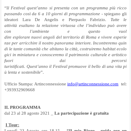
“I
l Festival quest’anno si presenta con un programma più ricco
passando così da 6 a 10 giorni di
programmazione
- spiegano gli
ideatori Lara De Angelis e Pierpaolo Fabrizio.
Tutte le
attività
esaltano la relazione virtuosa che l’individuo può avere
con l’ambiente e questo vuol
dire
esplorare
nuovi
angoli
del
territorio
di
Roma
e
vivere
esperie
nze
per
arricchire
il
nostro
panorama
interiore.
Incontreremo
quin
di
le
tante
comunità
che
abitano
la
città,
costruiremo
habitat
ecolo
gici
in miniatura e conosceremo il patrimonio culturale e artistico
fuori dai percorsi
turistificati.
Quest’anno
il
Festival
promuove
il
bello
di
una
vita
pi
ù
lenta
e
sostenibile
”.
Ufficio Stampa: Artinconnessione
info@artinconnessione.com
tel:
+393932969668
IL PROGRAMMA
dal 23 al 28 agosto 2021 _
La partecipazione è gratuita
I Tour:
Lunedì 23 Agosto ore 18.15 _
“
Il mio Rione - guida per un