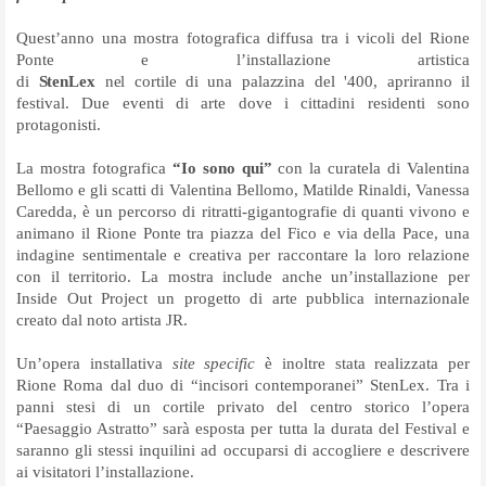
Quest’anno una mostra fotografica diffusa tra i vicoli del Rione
Ponte e l’installazione artistica
di
StenLex
nel
cortile
di
una
palazzina
del
'400, apriranno il
festival. Due eventi di arte dove i cittadini residenti sono
protagonisti.
La mostra fotografica
“Io sono qui”
con la curatela di Valentina
Bellomo e gli scatti di Valentina Bellomo, Matilde Rinaldi, Vanessa
Caredda, è un percorso di ritratti-gigantografie di quanti vivono e
animano il Rione Ponte tra piazza del Fico e via della Pace, una
indagine sentimentale e creativa per raccontare la loro relazione
con il territorio. La mostra include anche un’installazione per
Inside Out Project un progetto di arte pubblica internazionale
creato dal noto artista JR.
Un’opera installativa
site specific
è inoltre stata realizzata per
Rione Roma dal duo di “incisori contemporanei” StenLex. Tra i
panni stesi di un cortile privato del centro storico l’opera
“Paesaggio Astratto” sarà esposta per tutta la durata del Festival e
saranno gli stessi inquilini ad occuparsi di accogliere e descrivere
ai visitatori l’installazione.