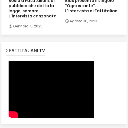
Bosio a Fattitaliani: è il
Bias presenta il singolo
pubblico che detta la
"Ogni istante".
legge, sempre.
L'intervista di Fattitaliani
L'intervista canzonata
Agosto 30, 2023
Gennaio 18, 2025
FATTITALIANI TV