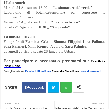
I Laboratori:
Martedì 24 Agosto ore 18.00 _
“
Le sfumature del verde”
Laboratorio di botanica/sensoriale per conoscere la
biodiversità
urbana
Venerdì 27 Agosto ore 10.30 _
“
Pic-nic artistico”
Sabato 28 Agosto ore 10.30 _
“
Scolpendo”
La mostra
“Io vedo”
Fotografie di
Flaminia Celata, Simona Filippini, Lina Pallotta,
Sara Palmieri, Ninni Romeo
. A cura di
Sara Palmieri
.
da lunedì 23 fino a sabato 28 lungo via Urbana
Per partecipare è necessario prenotarsi su:
Eventbrite
Rione Roma
D
ettagli e info su:
Facebook RioneRoma
Eventbrite Rione Roma
;
www.rioneroma.it
Facebook
Twit
Wh
VECCHIA
NUOVA
Paolo Menconi, "Filastrocche
Intelligenza Artificiale Generativa