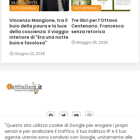
FATTI EDITORIALI
FATTI EDITORIALI
Vincenzo Mangione, tra il
Tre libri per l’Ottavo
buio della paura e la luce
Centenario. Francesco
della coscienza: il viaggio
senza retorica
interiore di "Era una notte
buia e favolosa"
Maggio 25, 2026
Giugno 22, 2026
"Questo sito utilizza cookie di Google per erogare i propri
servizi e per analizzare il traffico. Il tuo indirizzo IP e il tuo
agente utente sono condivisi con Google, unitamente alle
Home
Chi siamo
Contatti
Privacy Policy