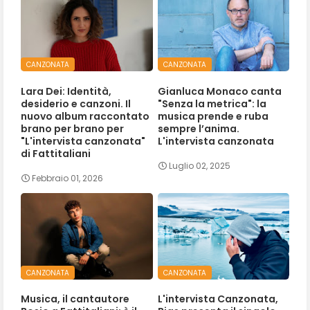
CANZONATA
CANZONATA
Lara Dei: Identità,
Gianluca Monaco canta
desiderio e canzoni. Il
"Senza la metrica": la
nuovo album raccontato
musica prende e ruba
brano per brano per
sempre l’anima.
"L'intervista canzonata"
L'intervista canzonata
di Fattitaliani
Luglio 02, 2025
Febbraio 01, 2026
CANZONATA
CANZONATA
Musica, il cantautore
L'intervista Canzonata,