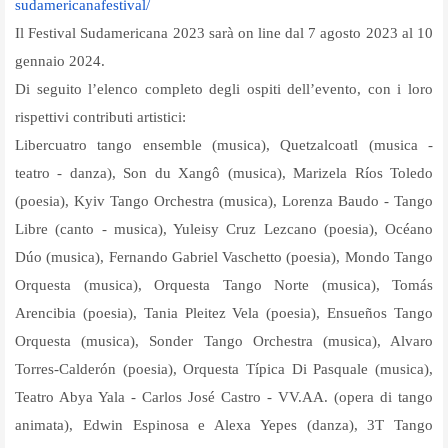
sudamericanafestival/
Il Festival Sudamericana 2023 sarà on line dal 7 agosto 2023 al 10
gennaio 2024.
Di seguito l’elenco completo degli ospiti dell’evento, con i loro
rispettivi contributi artistici:
Libercuatro tango ensemble (musica), Quetzalcoatl (musica -
teatro - danza), Son du Xangô (musica), Marizela Ríos Toledo
(poesia), Kyiv Tango Orchestra (musica), Lorenza Baudo - Tango
Libre (canto - musica), Yuleisy Cruz Lezcano (poesia), Océano
Dúo (musica), Fernando Gabriel Vaschetto (poesia), Mondo Tango
Orquesta (musica), Orquesta Tango Norte (musica), Tomás
Arencibia (poesia), Tania Pleitez Vela (poesia), Ensueños Tango
Orquesta (musica), Sonder Tango Orchestra (musica), Alvaro
Torres-Calderón (poesia), Orquesta Típica Di Pasquale (musica),
Teatro Abya Yala - Carlos José Castro - VV.AA. (opera di tango
animata), Edwin Espinosa e Alexa Yepes (danza), 3T Tango