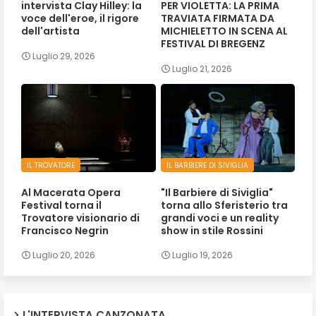
intervista Clay Hilley: la
PER VIOLETTA: LA PRIMA
voce dell'eroe, il rigore
TRAVIATA FIRMATA DA
dell'artista
MICHIELETTO IN SCENA AL
FESTIVAL DI BREGENZ
Luglio 29, 2026
Luglio 21, 2026
IL TROVATORE
IL BARBIERE DI SIVIGLIA
Al Macerata Opera
"Il Barbiere di Siviglia"
Festival torna il
torna allo Sferisterio tra
Trovatore visionario di
grandi voci e un reality
Francisco Negrin
show in stile Rossini
Luglio 20, 2026
Luglio 19, 2026
L'INTERVISTA CANZONATA