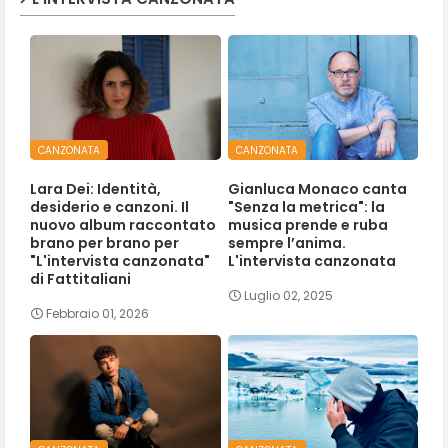
CANZONATA
CANZONATA
Lara Dei: Identità,
Gianluca Monaco canta
desiderio e canzoni. Il
"Senza la metrica": la
nuovo album raccontato
musica prende e ruba
brano per brano per
sempre l’anima.
"L'intervista canzonata"
L'intervista canzonata
di Fattitaliani
Luglio 02, 2025
Febbraio 01, 2026