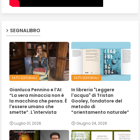
SEGNALIBRO
FATTI EDITORIALI
FATTI EDITORIALI
Gianluca Pennino e l’AI:
In libreria "Leggere
“La vera minaccia non è
l'acqua" di Tristan
la macchina che pensa. È
Gooley, fondatore del
l'essere umano che
metodo di
smette”. L'intervista
“orientamento naturale”
Luglio 01, 2026
Giugno 24, 2026