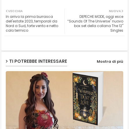
Twit
Wh
VECCHIA
NUOVA
In arrivo la prima burrasca
DEPECHE MODE, oggi esce
ter
ats
dell'estate 2023, temporali da
“Sounds Of The Universe" nuovo
Nord a Sud, forte vento e netto
box set della collana The 12"
calo termico
Singles
ap
p
TI POTREBBE INTERESSARE
Mostra di più