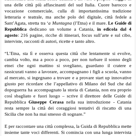
una delle città più affascinanti del sud Italia. Cuore barocco e
vocazione commerciale, culla di importantissima tradizione
letteraria e teatrale, ma anche polo del digitale, città fedele a
Sant’Agata, stretta tra ‘
a Muntagna
(l’Etna) e il mare.
Le Guide di
Repubblica
dedicano un volume a Catania,
in edicola dal 4
agosto
: 216 pagine, ricche di itinerari, focus sull’arte e sul cibo,
interviste, racconti di autori, ricette e tanto altro.
“L’Etna, sta lì e osserva questa città che lentamente si evolve,
cambia volto, ma a poco a poco, per non turbare il sonno degli
etnei che ogni mattino si svegliano, guardano il cratere e
rassicurati vanno a lavorare, accompagnano i figli a scuola, vanno
al mercato, si ingegnano a trovare e a provare start up innovative
giusto per ricordare che l’appellativo di Milano del Sud che dal
dopoguerra ha accompagnato la storia di Catania, non era proprio
così sbagliato e fuori luogo – scrive il direttore delle Guide di
Repubblica
Giuseppe Cerasa
nella sua introduzione - Catania
resta sempre la città dei coraggiosi tentativi di riscatto di una
Sicilia che non ha mai smesso di sognare.”
E per raccontare una città complessa, la Guida di Repubblica mette
insieme tante voci differenti. Si comincia con una lunga intervista