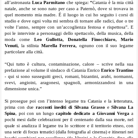
all’astronauta
Luca Parmitano
che spiega
: “
Catania è la mia città
natale, anche se sono nato per caso a Paternò, dove si trovava in
quel momento mia madre. É il luogo in cui ho seguito i corsi di
studio e dove ogni volta mi sembra di tornare alle radici, due o tre
volte l’anno, sempre con un’accoglienza festosa e rispettosa”. E
poi le interviste a personaggi dello spettacolo, della musica, della
moda come
Leo Gullotta, Donatella Finocchiaro, Mario
Venuti,
la stilista
Marella Ferrera,
ognuno con il suo legame
particolare alla città.
“Qui tutto è cultura, contaminazione, calore – scrive nella sua
prefazione al volume il sindaco di Catania Enrico
Enrico Trantino
-
qui si sono susseguiti greci, romani, bizantini, arabi, normanni,
svevi, angioini, aragonesi, spagnoli, armonizzandosi in una
dimensione unica.”
Si prosegue poi con l’intenso legame tra Catania e la letteratura,
prima con due
racconti inediti di
Silvana Grasso
e
Silvana La
Spina
,
poi con un lungo
capitolo dedicato a Giovanni Verga
a
pochi mesi dalle celebrazioni per il centenario dalla sua morte, nel
quale si analizza il legame tra lo scrittore e il territorio etneo, con
una serie di focus tematici (dalla fotografia al cinema) e itinerari nei
luoghi verghiani per eccellenza (da Vizzini e la Cunziria, fino alla