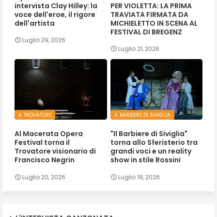
intervista Clay Hilley: la
PER VIOLETTA: LA PRIMA
voce dell'eroe, il rigore
TRAVIATA FIRMATA DA
dell'artista
MICHIELETTO IN SCENA AL
FESTIVAL DI BREGENZ
Luglio 29, 2026
Luglio 21, 2026
IL TROVATORE
IL BARBIERE DI SIVIGLIA
Al Macerata Opera
"Il Barbiere di Siviglia"
Festival torna il
torna allo Sferisterio tra
Trovatore visionario di
grandi voci e un reality
Francisco Negrin
show in stile Rossini
Luglio 20, 2026
Luglio 19, 2026