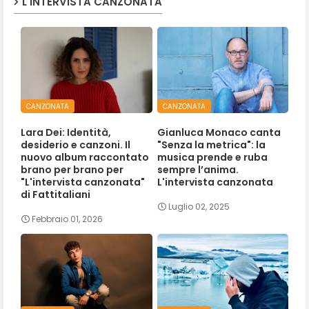
L'INTERVISTA CANZONATA
CANZONATA
CANZONATA
Lara Dei: Identità,
Gianluca Monaco canta
desiderio e canzoni. Il
"Senza la metrica": la
nuovo album raccontato
musica prende e ruba
brano per brano per
sempre l’anima.
"L'intervista canzonata"
L'intervista canzonata
di Fattitaliani
Luglio 02, 2025
Febbraio 01, 2026