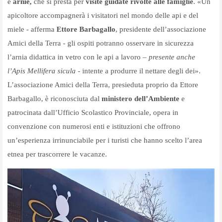
e
arnie,
che si presta per
visite guidate rivolte alle famiglie
. «Un
apicoltore accompagnerà i visitatori nel mondo delle api e del
miele - afferma
Ettore Barbagallo
, presidente dell’associazione
Amici della Terra - gli ospiti potranno osservare in sicurezza
l
’
arnia didattica in vetro con le api a lavoro
– presente anche
l’Apis Mellifera sicula -
intente a produrre il nettare degli dei».
L’associazione Amici della Terra,
presieduta proprio da Ettore
Barbagallo, è
riconosciuta dal
ministero dell
’
Ambiente
e
patrocinata dall’Ufficio Scolastico Provinciale, opera in
convenzione con numerosi enti e istituzioni che offrono
un
’
esperienza irrinunciabile per i turisti che hanno scelto l
’
area
etnea per trascorrere le vacanze.