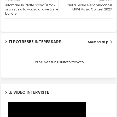
VECCHIA
NUOVA
Altomare, in "Notte brava" il rock
Giulia Leone e Aria vincono il
ter
ats
si unisce alla voglia di divertirsi e
MUVI Music Contest 2023
ballare
ap
p
TI POTREBBE INTERESSARE
Mostra di più
Error:
Nessun risultato trovato
LE VIDEO INTERVISTE