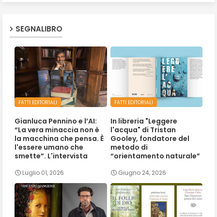
SEGNALIBRO
FATTI EDITORIALI
FATTI EDITORIALI
Gianluca Pennino e l’AI:
In libreria "Leggere
“La vera minaccia non è
l'acqua" di Tristan
la macchina che pensa. È
Gooley, fondatore del
l'essere umano che
metodo di
smette”. L'intervista
“orientamento naturale”
Luglio 01, 2026
Giugno 24, 2026