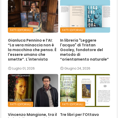
FATTI EDITORIALI
FATTI EDITORIALI
Gianluca Pennino e l’AI:
In libreria "Leggere
“La vera minaccia non è
l'acqua" di Tristan
la macchina che pensa. È
Gooley, fondatore del
l'essere umano che
metodo di
smette”. L'intervista
“orientamento naturale”
Luglio 01, 2026
Giugno 24, 2026
FATTI EDITORIALI
FATTI EDITORIALI
Vincenzo Mangione, tra il
Tre libri per l’Ottavo