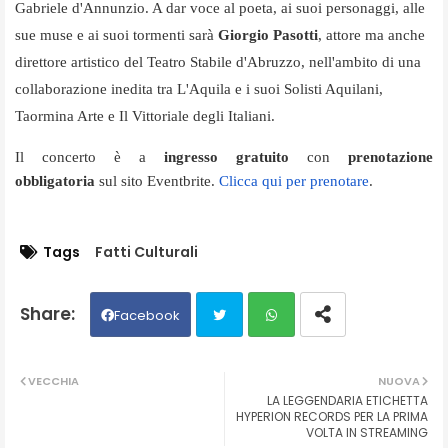
Gabriele d'Annunzio. A dar voce al poeta, ai suoi personaggi, alle
sue muse e ai suoi tormenti sarà
Giorgio Pasotti
, attore ma anche
direttore artistico del Teatro Stabile d'Abruzzo, nell'ambito di una
collaborazione inedita tra L'Aquila e i suoi Solisti Aquilani,
Taormina Arte e Il Vittoriale degli Italiani.
Il concerto è a
ingresso gratuito
con
prenotazione
obbligatoria
sul sito Eventbrite.
Clicca qui per prenotare
.
Tags
Fatti Culturali
Facebook
Twit
Wh
VECCHIA
NUOVA
LA LEGGENDARIA ETICHETTA
ter
ats
HYPERION RECORDS PER LA PRIMA
VOLTA IN STREAMING