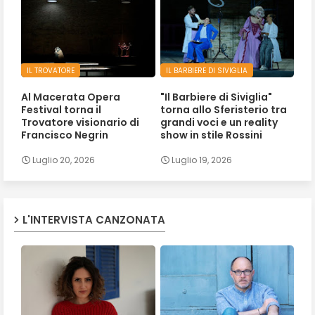
IL TROVATORE
IL BARBIERE DI SIVIGLIA
Al Macerata Opera
"Il Barbiere di Siviglia"
Festival torna il
torna allo Sferisterio tra
Trovatore visionario di
grandi voci e un reality
Francisco Negrin
show in stile Rossini
Luglio 20, 2026
Luglio 19, 2026
L'INTERVISTA CANZONATA