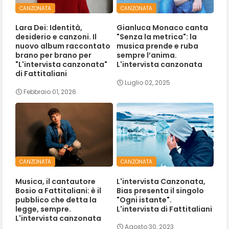
CANZONATA
CANZONATA
Lara Dei: Identità,
Gianluca Monaco canta
desiderio e canzoni. Il
"Senza la metrica": la
nuovo album raccontato
musica prende e ruba
brano per brano per
sempre l’anima.
"L'intervista canzonata"
L'intervista canzonata
di Fattitaliani
Luglio 02, 2025
Febbraio 01, 2026
CANZONATA
CANZONATA
Musica, il cantautore
L'intervista Canzonata,
Bosio a Fattitaliani: è il
Bias presenta il singolo
pubblico che detta la
"Ogni istante".
legge, sempre.
L'intervista di Fattitaliani
L'intervista canzonata
Agosto 30, 2023