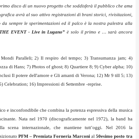
primo disco di un nuovo progetto che soddisferà il pubblico che ama
rafica avrà al suo attivo registrazioni di brani storici, rivisitazioni,
da sempre le sperimentazioni ed il palco è la nostra palestra alla
THE EVENT - Live in Lugano”
è solo il primo e … sarà ancora
 Mondi Paralleli; 2) Il respiro del tempo; 3) Transumanza jam; 4)
ozza di Hans; 7) Photos of ghost; 8) Quartiere 8; 9) Cyber alpha; 10)
clusi Il potere dell'amore e Gli amanti di Verona; 12) Mr 9 till 5; 13)
5) Celebration; 16) Impressioni di Settembre -reprise.
nico e inconfondibile che combina la potenza espressiva della musica
fascinante. Nata nel 1970 (discograficamente nel 1972), la band ha
la scena internazionale, che mantiene tutt’oggi.
Nel 2016 la
sizionato
PFM – Premiata Forneria Marconi
al
50esimo posto tra