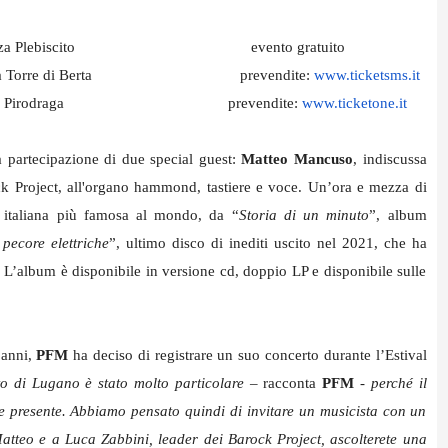
azza Plebiscito
evento gratuito
a Torre di Berta
prevendite:
www.ticketsms.it
i Pirodraga
prevendite:
www.ticketone.it
 partecipazione di due special guest:
Matteo Mancuso
, indiscussa
ck Project, all'organo hammond,
tastiere e voce. Un’ora e mezza di
d italiana più famosa al mondo, da “
Storia di un minuto
”, album
pecore elettriche
”, ultimo disco di inediti uscito nel 2021, che ha
. L’album è disponibile in versione cd, doppio LP e disponibile sulle
 anni,
PFM
ha deciso di registrare un suo concerto durante l’Estival
to di Lugano è stato molto particolare
– racconta
PFM
-
perché il
re presente. Abbiamo pensato quindi di invitare un musicista con un
tteo e a Luca Zabbini, leader dei Barock Project, ascolterete una