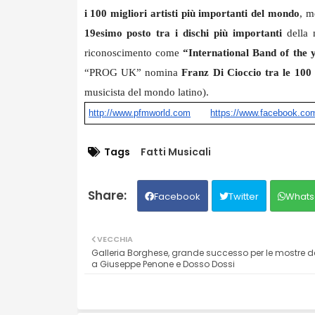
i 100 migliori
artisti più importanti del mondo
, m
19esimo posto tra i dischi più importanti
della 
riconoscimento come
“International Band of the 
“PROG UK” nomina
Franz Di Cioccio tra le 100 
musicista del mondo latino).
http://www.pfmworld.com
https://www.facebook.co
Tags
Fatti Musicali
Facebook
Twitter
Whats
VECCHIA
Galleria Borghese, grande successo per le mostre d
a Giuseppe Penone e Dosso Dossi