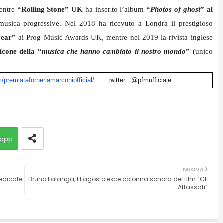
entre
“Rolling Stone” UK
ha inserito l’album
“
Photos of ghost
” al
musica progressive. Nel 2018 ha ricevuto a Londra il prestigioso
year”
ai Prog Music Awards UK, mentre nel 2019 la rivista inglese
icone della “
musica che hanno cambiato il nostro mondo
”
(unico
m/
premiataforneriamarconiofficia
l/
twitter @pfmufficiale
app
NUOVA
edicate
Bruno Falanga, l'1 agosto esce colonna sonora del film “Gli
Attassati”