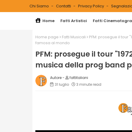
Chi Siamo
Contatti
Privacy Policy
Segnalazio
Home
Fatti Artistici
Fatti Cinematograf
Home page
Fatti Musicali
PFM: prosegue il tour 
famosa al mondo
PFM: prosegue il tour "197
musica della prog band 
fattitaliani
31 luglio
3 minute read