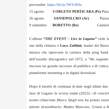
prevendite:
https://bit.ly/3WYdFda
15 agosto
CORLETO PERTICARA (Pz)
Pi
26 agosto
SANSEPOLCRO (Ar)
Piazz
9 settembre
BORETTO (Re)
Cantier
L’album
“THE EVENT – Live in Lugano”
vede la
star della chitarra e
Luca Zabbini
, leader dei Baro
musica che ripercorre la carriera della prog ban
dell’esordio discografico nel 1972, a “
Ho sognato 
riscosso un grande successo di pubblico e di critica
piattaforme streaming e in digital download.
Dopo il trionfo di centinaia di date negli ultimi due
Jazz di Lugano la scorsa estate (2022): «
Il concer
nostro chitarrista Marco Sfogli non ha potuto esse
talento straordinario: Matteo Mancuso. Grazie a Ma