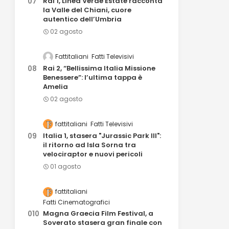
Rai 1, Linea Verde Estate racconta
la Valle del Chiani, cuore
autentico dell’Umbria
02 agosto
Fattitaliani
Fatti Televisivi
Rai 2, “Bellissima Italia Missione
Benessere”: l’ultima tappa è
Amelia
02 agosto
fattitaliani
Fatti Televisivi
Italia 1, stasera "Jurassic Park III":
il ritorno ad Isla Sorna tra
velociraptor e nuovi pericoli
01 agosto
fattitaliani
Fatti Cinematografici
Magna Graecia Film Festival, a
Soverato stasera gran finale con