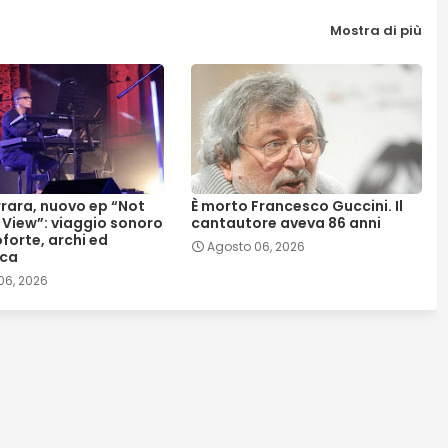
Mostra di più
rrara, nuovo ep “Not
È morto Francesco Guccini. Il
 View”: viaggio sonoro
cantautore aveva 86 anni
forte, archi ed
Agosto 06, 2026
ica
06, 2026