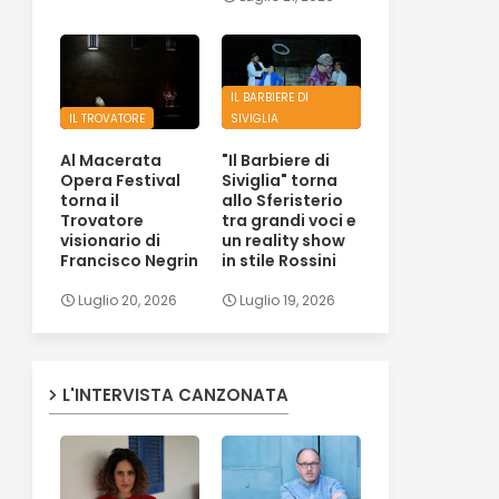
IL BARBIERE DI
IL TROVATORE
SIVIGLIA
Al Macerata
"Il Barbiere di
Opera Festival
Siviglia" torna
torna il
allo Sferisterio
Trovatore
tra grandi voci e
visionario di
un reality show
Francisco Negrin
in stile Rossini
Luglio 20, 2026
Luglio 19, 2026
L'INTERVISTA CANZONATA