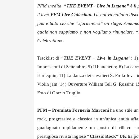
PFM inedita.
“THE EVENT - Live in Lugano”
è il 
il live:
PFM Live Collection
. La nuova collana discog
jam e tutto ciò che “sforneremo” on stage. Amiamo 
quale non sappiamo e non vogliamo rinunciare.
“
Celebration
».
Tracklist di “
THE EVENT – Live in Lugano
”: 1)
Impressioni di Settembre; 5) Il banchetto; 6) La carr
Harlequin; 11) La danza dei cavalieri S. Prokofev - in
Violin jam; 14) Ouverture William Tell G.
Rossini
; 1
Foto di Orazio Truglio
PFM – Premiata Forneria Marconi
ha uno stile u
rock, progressive e classica in un'unica entità af
guadagnato rapidamente un posto di rilievo sul
prestigiosa
rivista inglese
“Classic Rock” UK
ha po