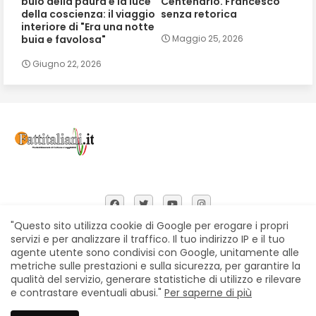
buio della paura e la luce
Centenario. Francesco
della coscienza: il viaggio
senza retorica
interiore di "Era una notte
buia e favolosa"
Maggio 25, 2026
Giugno 22, 2026
"Questo sito utilizza cookie di Google per erogare i propri
servizi e per analizzare il traffico. Il tuo indirizzo IP e il tuo
agente utente sono condivisi con Google, unitamente alle
Home
Chi siamo
Contatti
Privacy Policy
metriche sulle prestazioni e sulla sicurezza, per garantire la
Segnalazioni
qualità del servizio, generare statistiche di utilizzo e rilevare
e contrastare eventuali abusi."
Per saperne di più
All Right Reserved Copyright © Fattitaliani