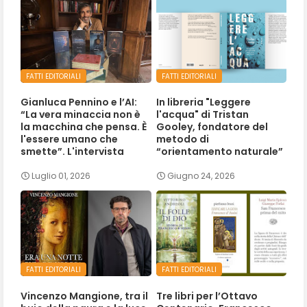
FATTI EDITORIALI
FATTI EDITORIALI
Gianluca Pennino e l’AI:
In libreria "Leggere
“La vera minaccia non è
l'acqua" di Tristan
la macchina che pensa. È
Gooley, fondatore del
l'essere umano che
metodo di
smette”. L'intervista
“orientamento naturale”
Luglio 01, 2026
Giugno 24, 2026
FATTI EDITORIALI
FATTI EDITORIALI
Vincenzo Mangione, tra il
Tre libri per l’Ottavo