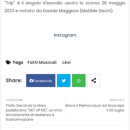
"Trip" è il singolo d'esordio uscito lo scorso 26 maggio
2023 e notato da Davide Maggioni (Matilde Dischi).
Instagram
Tags
Fatti Musicali
Lèvi
Facebook
Twit
Wh
VECCHIA
NUOVA
Thirty Seconds to Mars
Arriva il Premio Lauzi ad Anacapri
ter
ats
pubblicano "GET UP KID", un inno
il 20 luglio
emozionante di resilienza e
trasformazione
ap