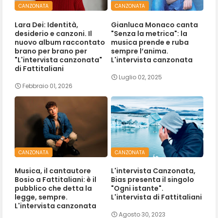
CANZONATA
CANZONATA
Lara Dei: Identità,
Gianluca Monaco canta
desiderio e canzoni. Il
"Senza la metrica": la
nuovo album raccontato
musica prende e ruba
brano per brano per
sempre l’anima.
"L'intervista canzonata"
L'intervista canzonata
di Fattitaliani
Luglio 02, 2025
Febbraio 01, 2026
CANZONATA
CANZONATA
Musica, il cantautore
L'intervista Canzonata,
Bosio a Fattitaliani: è il
Bias presenta il singolo
pubblico che detta la
"Ogni istante".
legge, sempre.
L'intervista di Fattitaliani
L'intervista canzonata
Agosto 30, 2023