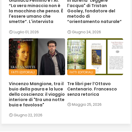
Gianluca Pennino e l’AI:
In libreria "Leggere
“La vera minaccia non è
l'acqua" di Tristan
la macchina che pensa. È
Gooley, fondatore del
l'essere umano che
metodo di
smette”. L'intervista
“orientamento naturale”
Luglio 01, 2026
Giugno 24, 2026
FATTI EDITORIALI
FATTI EDITORIALI
Vincenzo Mangione, tra il
Tre libri per l’Ottavo
buio della paura e la luce
Centenario. Francesco
della coscienza: il viaggio
senza retorica
interiore di "Era una notte
buia e favolosa"
Maggio 25, 2026
Giugno 22, 2026