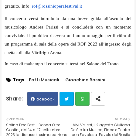
gratuito. Info:
rof@rossinioperafestival.it
Il concerto verrà introdotto da una breve guida all’ascolto del
musicologo Andrea Parissi e si concluderà con un momento
conviviale. Il pubblico riceverà un buono omaggio per il ritiro di
un programma di sala delle opere del ROF 2023 all’ingresso degli
spettacoli alla Vitrifrigo Arena.
In caso di maltempo il concerto si terrà nel Salone del Trono.
Tags
Fatti Musicali
Gioachino Rossini
Facebook
Twit
Wh
VECCHIA
NUOVA
Salina Doc Fest - Donna Oltre
Vivi Velletri, il 2 agosto Giuliana
ter
ats
Confini, dal 14 al 17 settembre
De Sio tra Musica, Fiabe e Teatro
2023 la diciassettesima edizione
con Favolosa. Favole del Basile