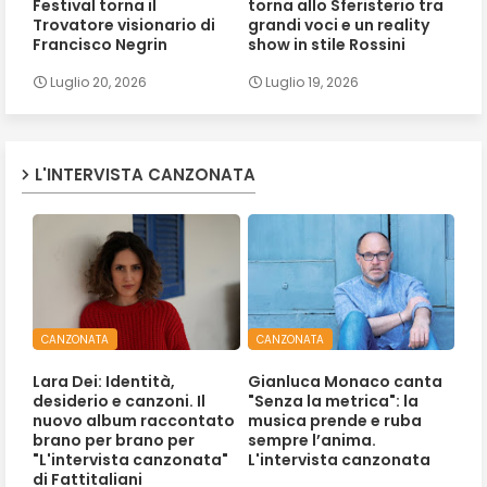
Festival torna il
torna allo Sferisterio tra
Trovatore visionario di
grandi voci e un reality
Francisco Negrin
show in stile Rossini
Luglio 20, 2026
Luglio 19, 2026
L'INTERVISTA CANZONATA
CANZONATA
CANZONATA
Lara Dei: Identità,
Gianluca Monaco canta
desiderio e canzoni. Il
"Senza la metrica": la
nuovo album raccontato
musica prende e ruba
brano per brano per
sempre l’anima.
"L'intervista canzonata"
L'intervista canzonata
di Fattitaliani