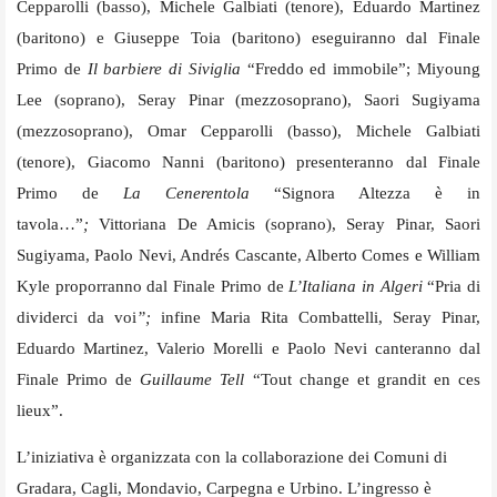
Cepparolli (basso), Michele Galbiati (tenore), Eduardo Martinez
(baritono) e Giuseppe Toia (baritono) eseguiranno dal Finale
Primo
de
Il barbiere di Siviglia
“Freddo ed immobile”; Miyoung
Lee (soprano), Seray Pinar (mezzosoprano), Saori Sugiyama
(mezzosoprano), Omar Cepparolli (basso), Michele Galbiati
(tenore), Giacomo Nanni (baritono) presenteranno dal Finale
Primo de
La Cenerentola
“Signora Altezza è in
tavola…”
;
Vittoriana De Amicis (soprano), Seray Pinar, Saori
Sugiyama, Paolo Nevi, Andrés Cascante, Alberto Comes e William
Kyle proporranno dal
Finale Primo de
L’Italiana in Algeri
“Pria di
dividerci da voi
”;
infine Maria Rita Combattelli, Seray Pinar,
Eduardo Martinez, Valerio Morelli e Paolo Nevi canteranno dal
Finale Primo de
Guillaume Tell
“Tout change et grandit en ces
lieux”.
L’iniziativa è organizzata con la collaborazione dei Comuni di
Gradara, Cagli, Mondavio, Carpegna e Urbino. L’ingresso è