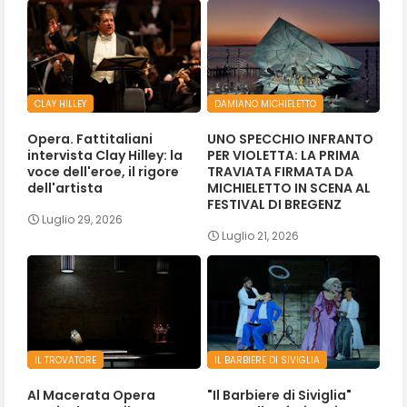
CLAY HILLEY
DAMIANO MICHIELETTO
Opera. Fattitaliani
UNO SPECCHIO INFRANTO
intervista Clay Hilley: la
PER VIOLETTA: LA PRIMA
voce dell'eroe, il rigore
TRAVIATA FIRMATA DA
dell'artista
MICHIELETTO IN SCENA AL
FESTIVAL DI BREGENZ
Luglio 29, 2026
Luglio 21, 2026
IL TROVATORE
IL BARBIERE DI SIVIGLIA
Al Macerata Opera
"Il Barbiere di Siviglia"