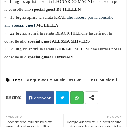
• 8 luglio: aprirà la serata LEONARDO MAGNI che lascerà poi
la consolle allo
special guest DJ HELLEN
• 15 luglio aprirà la serata KRAË
che lascerà poi la consolle
allo
special guest
MOLELLA
• 22 luglio: aprirà la serata BLACK HILL che lascerà poi la
consolle allo
special guest ALESSIA SHIVERS
• 29 luglio: aprirà la serata GIORGIO MELESI che lascerà poi la
consolle allo
special guest EDMMARO
Tags
Acquaworld Music Festival
Fatti Musicali
Facebook
Twit
Wh
VECCHIA
NUOVA
Fondazione Patrizio Paoletti
Giorgio Albertazzi. Un centenario
ter
ats
premiata al Vesuvius Film
da ricordare nella storia della