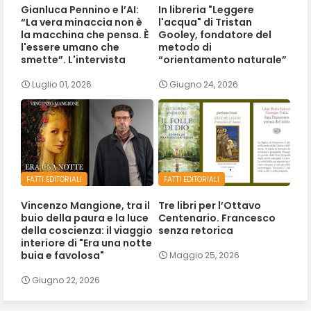
Gianluca Pennino e l’AI:
In libreria "Leggere
“La vera minaccia non è
l'acqua" di Tristan
la macchina che pensa. È
Gooley, fondatore del
l'essere umano che
metodo di
smette”. L'intervista
“orientamento naturale”
Luglio 01, 2026
Giugno 24, 2026
FATTI EDITORIALI
FATTI EDITORIALI
Vincenzo Mangione, tra il
Tre libri per l’Ottavo
buio della paura e la luce
Centenario. Francesco
della coscienza: il viaggio
senza retorica
interiore di "Era una notte
buia e favolosa"
Maggio 25, 2026
Giugno 22, 2026