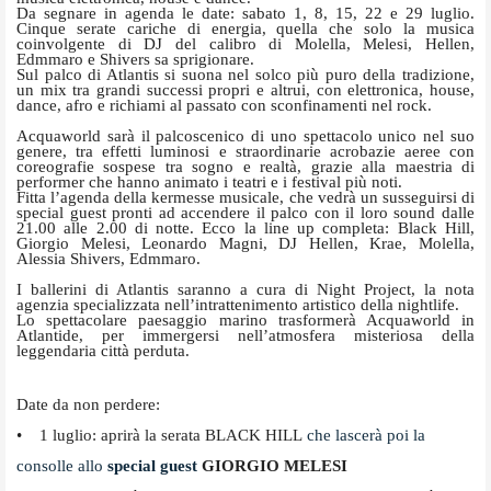
Da segnare in agenda le date: sabato 1, 8, 15, 22 e 29 luglio.
Cinque serate cariche di energia, quella che solo la musica
coinvolgente di DJ del calibro di Molella, Melesi, Hellen,
Edmmaro e Shivers sa sprigionare.
Sul palco di Atlantis si suona nel solco più puro della tradizione,
un mix tra grandi successi propri e altrui, con elettronica, house,
dance, afro e richiami al passato con sconfinamenti nel rock.
Acquaworld sarà il palcoscenico di uno spettacolo unico nel suo
genere, tra effetti luminosi e straordinarie acrobazie aeree con
coreografie sospese tra sogno e realtà, grazie alla maestria di
performer che hanno animato i teatri e i festival più noti.
Fitta l’agenda della kermesse musicale, che vedrà un susseguirsi di
special guest pronti ad accendere il palco con il loro sound dalle
21.00 alle 2.00 di notte. Ecco la line up completa: Black Hill,
Giorgio Melesi, Leonardo Magni, DJ Hellen, Krae, Molella,
Alessia Shivers, Edmmaro.
I ballerini di Atlantis saranno a cura di Night Project, la nota
agenzia specializzata nell’intrattenimento artistico della nightlife.
Lo spettacolare paesaggio marino trasformerà Acquaworld in
Atlantide, per immergersi nell’atmosfera misteriosa della
leggendaria città perduta.
Date da non perdere:
• 1 luglio: aprirà la serata BLACK HILL
che lascerà poi la
consolle allo
special guest
GIORGIO MELESI