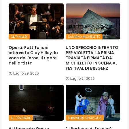
CLAY HILLEY
DAMIANO MICHIELETTO
Opera. Fattitaliani
UNO SPECCHIO INFRANTO
intervista Clay Hilley: la
PER VIOLETTA: LA PRIMA
voce dell'eroe, il rigore
TRAVIATA FIRMATA DA
dell'artista
MICHIELETTO IN SCENA AL
FESTIVAL DI BREGENZ
Luglio 29, 2026
Luglio 21, 2026
IL TROVATORE
IL BARBIERE DI SIVIGLIA
Al Macerata Opera
"Il Barbiere di Siviglia"