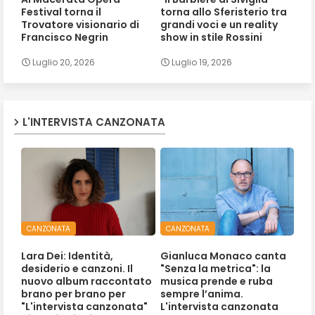
Festival torna il
torna allo Sferisterio tra
Trovatore visionario di
grandi voci e un reality
Francisco Negrin
show in stile Rossini
Luglio 20, 2026
Luglio 19, 2026
L'INTERVISTA CANZONATA
CANZONATA
CANZONATA
Lara Dei: Identità,
Gianluca Monaco canta
desiderio e canzoni. Il
"Senza la metrica": la
nuovo album raccontato
musica prende e ruba
brano per brano per
sempre l’anima.
"L'intervista canzonata"
L'intervista canzonata