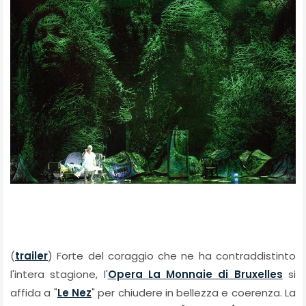
(
trailer
) Forte del coraggio che ne ha contraddistinto
l'intera stagione, l'
Opera La Monnaie di Bruxelles
si
affida a "
Le Nez
" per chiudere in bellezza e coerenza.
La