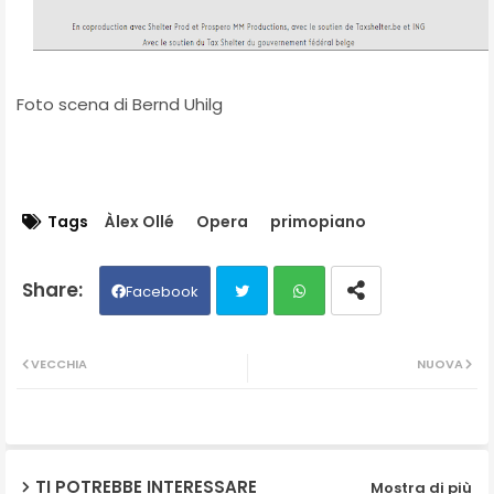
Foto scena di Bernd Uhilg
Tags
Àlex Ollé
Opera
primopiano
Facebook
Twit
Wh
VECCHIA
NUOVA
ter
ats
ap
TI POTREBBE INTERESSARE
Mostra di più
p