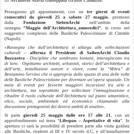
all’
Architetto Maria Giuseppina Grasso Cannizzo
.
Proseguono gli appuntamenti, con un
tre giorni di eventi
consecutivi da giovedì 25 a sabato 27 maggio
, promossi
dalla
Fondazione SiebenArchi
nell’ambito della
rassegna
“Maggio dell’Architettura_annosedici”
, in corso nel
suggestivo complesso delle Basiliche Paleocristiane di Cimitile
(Napoli).
«
Rassegna che dall’architettura si allarga alle sollecitazioni
culturali –
afferma il Presidente di SaibenArchi Claudio
Bozzaotra
- Discipline che sembrano lontane, interagiscono tra
di loro. Ospitiamo architetti, urbanisti, storici dell’architettura e
dell’arte, installazioni sonore e visive, come la “Mitra” di
Beniamino Servino che si appropria dello spazio di una delle volte
delle Basiliche Paleocristiane per diventare un’opera spaziale. Un
mese di eventi per favorire maggiori incursioni tra arte e
architettura, ma soprattutto per sollecitare l’immaginazione e
ribadire il ruolo culturale dell’Architettura sul piano umanistico,
etico, sociale, ambientale ed economico chiamando alla
discussione protagonisti dei diversi ambiti di analisi
».
Si parte
giovedì 25 maggio dalle ore 17 alle 21
, con un
approfondimento sul tema “
Lifespan – Aspettative di vita
”. In
apertura ci sarà la possibilità di prendere parte alla visita guidata
alle Basiliche, risalenti al III e IV secolo d.C. e all’installazione