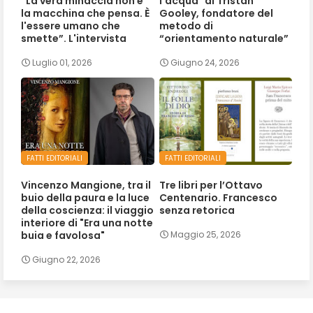
“La vera minaccia non è
l'acqua" di Tristan
la macchina che pensa. È
Gooley, fondatore del
l'essere umano che
metodo di
smette”. L'intervista
“orientamento naturale”
Luglio 01, 2026
Giugno 24, 2026
FATTI EDITORIALI
FATTI EDITORIALI
Vincenzo Mangione, tra il
Tre libri per l’Ottavo
buio della paura e la luce
Centenario. Francesco
della coscienza: il viaggio
senza retorica
interiore di "Era una notte
buia e favolosa"
Maggio 25, 2026
Giugno 22, 2026