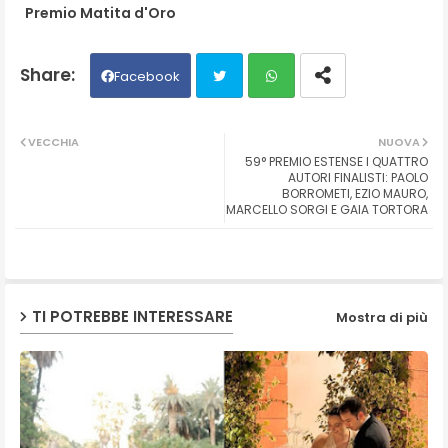
Premio Matita d'Oro
Facebook
Twit
Wh
VECCHIA
NUOVA
59° PREMIO ESTENSE I QUATTRO
ter
ats
AUTORI FINALISTI: PAOLO
BORROMETI, EZIO MAURO,
MARCELLO SORGI E GAIA TORTORA
ap
p
TI POTREBBE INTERESSARE
Mostra di più