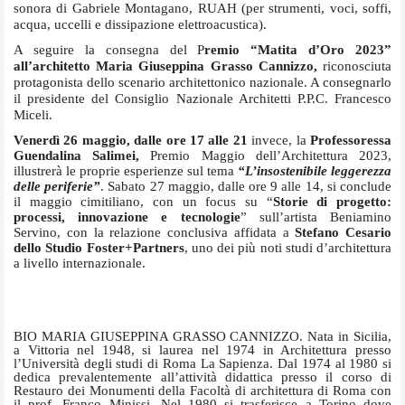
sonora di Gabriele Montagano, RUAH (per strumenti, voci, soffi,
acqua, uccelli e dissipazione elettroacustica).
A seguire la consegna del P
remio “Matita d’Oro 2023”
all’architetto Maria Giuseppina Grasso Cannizzo,
riconosciuta
protagonista dello scenario architettonico nazionale. A consegnarlo
il presidente del Consiglio Nazionale Architetti P.P.C. Francesco
Miceli.
Venerdì 26 maggio, dalle ore 17 alle 21
invece, la
Professoressa
Guendalina Salimei,
Premio Maggio dell’Architettura 2023,
illustrerà le proprie esperienze sul tema
“L’insostenibile leggerezza
delle periferie”
. Sabato 27 maggio, dalle ore 9 alle 14, si conclude
il maggio cimitiliano, con un focus su “
Storie di progetto:
processi, innovazione e tecnologie
” sull’artista Beniamino
Servino, con la relazione conclusiva affidata a
Stefano Cesario
dello Studio Foster+Partners
, uno dei più noti studi d’architettura
a livello internazionale.
BIO MARIA GIUSEPPINA GRASSO CANNIZZO. Nata in Sicilia,
a Vittoria nel 1948, si laurea nel 1974 in Architettura presso
l’Università degli studi di Roma La Sapienza. Dal 1974 al 1980 si
dedica prevalentemente all’attività didattica presso il corso di
Restauro dei Monumenti della Facoltà di architettura di Roma con
il prof. Franco Minissi. Nel 1980 si trasferisce a Torino dove