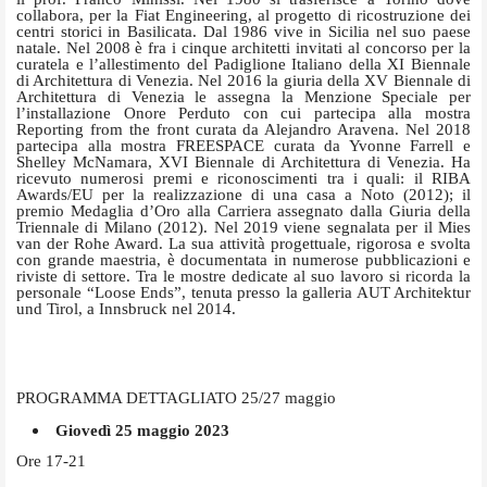
collabora, per la Fiat Engineering, al progetto di ricostruzione dei
centri storici in Basilicata. Dal 1986 vive in Sicilia nel suo paese
natale. Nel 2008 è fra i cinque architetti invitati al concorso per la
curatela e l’allestimento del Padiglione Italiano della XI Biennale
di Architettura di Venezia. Nel 2016 la giuria della XV Biennale di
Architettura di Venezia le assegna la Menzione Speciale per
l’installazione Onore Perduto con cui partecipa alla mostra
Reporting from the front curata da Alejandro Aravena. Nel 2018
partecipa alla mostra FREESPACE curata da Yvonne Farrell e
Shelley McNamara, XVI Biennale di Architettura di Venezia. Ha
ricevuto numerosi premi e riconoscimenti tra i quali: il RIBA
Awards/EU per la realizzazione di una casa a Noto (2012); il
premio Medaglia d’Oro alla Carriera assegnato dalla Giuria della
Triennale di Milano (2012). Nel 2019 viene segnalata per il Mies
van der Rohe Award. La sua attività progettuale, rigorosa e svolta
con grande maestria, è documentata in numerose pubblicazioni e
riviste di settore. Tra le mostre dedicate al suo lavoro si ricorda la
personale “Loose Ends”, tenuta presso la galleria AUT Architektur
und Tirol, a Innsbruck nel 2014.
PROGRAMMA DETTAGLIATO 25/27 maggio
Giovedì 25 maggio 2023
Ore 17-21