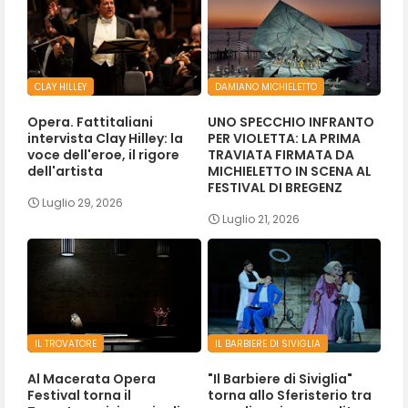
CLAY HILLEY
DAMIANO MICHIELETTO
Opera. Fattitaliani
UNO SPECCHIO INFRANTO
intervista Clay Hilley: la
PER VIOLETTA: LA PRIMA
voce dell'eroe, il rigore
TRAVIATA FIRMATA DA
dell'artista
MICHIELETTO IN SCENA AL
FESTIVAL DI BREGENZ
Luglio 29, 2026
Luglio 21, 2026
IL TROVATORE
IL BARBIERE DI SIVIGLIA
Al Macerata Opera
"Il Barbiere di Siviglia"
Festival torna il
torna allo Sferisterio tra