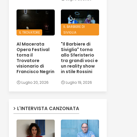
IL BARBIERE DI
IL TROVATORE
SIVIGLIA
Al Macerata
"Il Barbiere di
Opera Festival
Siviglia" torna
torna il
allo Sferisterio
Trovatore
tra grandi voci e
visionario di
un reality show
Francisco Negrin
in stile Rossini
Luglio 20, 2026
Luglio 19, 2026
L'INTERVISTA CANZONATA