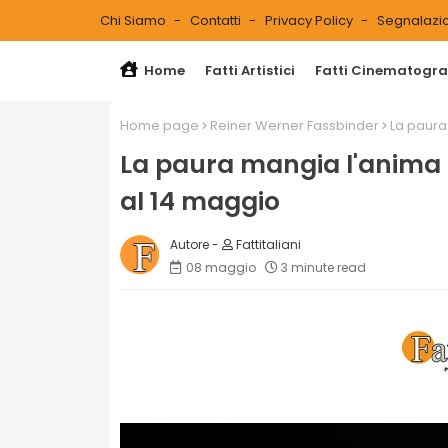
Chi Siamo
Contatti
Privacy Policy
Segnalazio
Home
Fatti Artistici
Fatti Cinematograf
Home page
Reiner Werner Fassbinder
La paura 
La paura mangia l'anima al
al 14 maggio
Fattitaliani
08 maggio
3 minute read