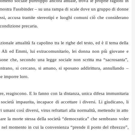
meno sociale purtroppo ancora attuale, trova le proprie ragioni in
ci mostra Fassbinder – su una rampa di scale dove un gruppo di donne
essi, accusa tramite stereotipi e luoghi comuni ciò che considerano
 condizione precaria.
nale attualità fa capolino tra le righe del testo, ed è il tema della
i. Ali ed Emmi, lui extracomunitario, lei donna non più giovane e
one che, secondo una legge sociale non scritta ma “sacrosanta”,
ontrano, si cercano, si amano, si sposano addirittura, annullando –
be imporre loro.
re, reagiscono. E lo fanno con la distanza, unica difesa immunitaria
società impaurita, incapace di accettare i diversi. Li giudicano, li
i umani così diversi, virus refrattari alla normalità, mettendo in atto
sare la morte stessa della società “democratica” che sembrano voler
o nel momento in cui la convenienza “prende il posto del ribrezzo”,