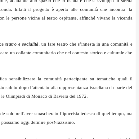
ile, adattabile allo spazio che lo ospita e che si sviluppa in stretta
onda. Infatti il progetto è aperto alle comunità che incontra: la
n le persone vicine al teatro ospitante, affinché vivano la vicenda
sce
teatro e socialità
, un fare teatro che s’innesta in una comunità e
creare un collante comunitario che nel contesto storico e culturale che
ifica sensibilizzare la comunità partecipante su tematiche quali il
to subito dopo l’attentato alla rappresentanza israeliana da parte del
 le Olimpiadi di Monaco di Baviera del 1972.
iede solo nell’aver smascherato l’ipocrisia tedesca di quel tempo, ma
e possiamo oggi definire
post-
razzismo.