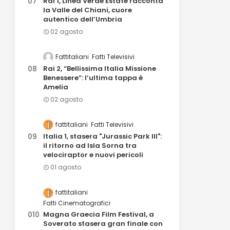
Rai 1, Linea Verde Estate racconta
la Valle del Chiani, cuore
autentico dell’Umbria
02 agosto
Fattitaliani
Fatti Televisivi
Rai 2, “Bellissima Italia Missione
Benessere”: l’ultima tappa è
Amelia
02 agosto
fattitaliani
Fatti Televisivi
Italia 1, stasera "Jurassic Park III":
il ritorno ad Isla Sorna tra
velociraptor e nuovi pericoli
01 agosto
fattitaliani
Fatti Cinematografici
Magna Graecia Film Festival, a
Soverato stasera gran finale con