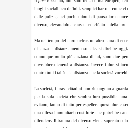
Il
post-
razzismo, non solo tedesco ma europeo, feno
luoghi sociali ben definiti, semplici bar o – come 
delle pulizie, nei pochi minuti di pausa loro conc
diverso, elevandolo a causa – ed effetto – della loro
Ma nel tempo del coronavirus un altro tema di eccezio
distanza – distanziamento sociale, si direbbe ogg
comunque molto più anziana di lui, sono due pers
dovrebbero tenersi a distanza. Invece i due si inc
contro tutti i tabù – la distanza che la società vorreb
La società, i bravi cittadini non rimangono a guarda
per la sola società che sembra loro possibile: una 
evitano, fanno di tutto per espellere questi due esser
una difesa immunitaria così forte che potrebbe cau
difendere. Il trauma del diverso viene superato sol