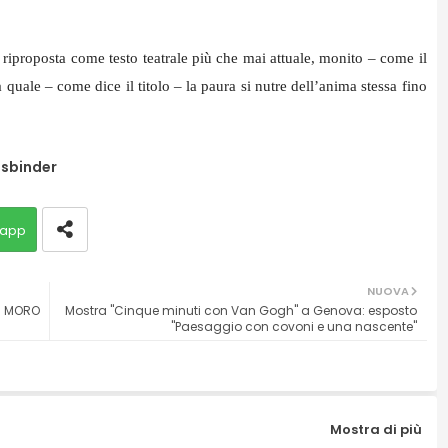
 riproposta come testo teatrale più che mai attuale, monito – come il
a quale – come dice il titolo – la paura si nutre dell’anima stessa fino
ssbinder
app
NUOVA
DI MORO
Mostra "Cinque minuti con Van Gogh" a Genova: esposto
"Paesaggio con covoni e una nascente"
Mostra di più