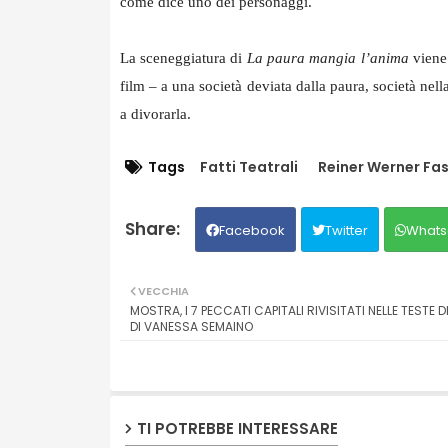
come dice uno dei personaggi.
La sceneggiatura di
La paura mangia l’anima
viene
film – a una società deviata dalla paura, società nell
a divorarla.
Tags
Fatti Teatrali
Reiner Werner Fa
Facebook
Twitter
Whats
VECCHIA
MOSTRA, I 7 PECCATI CAPITALI RIVISITATI NELLE TESTE 
DI VANESSA SEMAINO
TI POTREBBE INTERESSARE