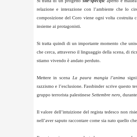
Si tratta di un progetto
site-specific
aperto e malleab
relazione e interazione con l’ambiente che lo circ
composizione del Coro viene ogni volta costruita co
insieme ai protagonisti.
Si tratta quindi di un importante momento che uni
che cerca, attraverso il linguaggio della scena, di ri
stiamo vivendo è andato perduto.
Mettere in scena
La paura mangia l’anima
sign
razzismo e l’esclusione. Fassbinder scrive questo tes
gruppo terrorista palestinese
Settembre nero,
durante
Il valore dell’intuizione del regista tedesco non ris
nell’aver saputo raccontare come sia nato quello ch