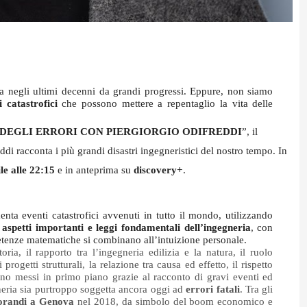
ta negli ultimi decenni da grandi progressi. Eppure, non siamo 
i catastrofici
 che possono mettere a repentaglio la vita delle 
DEGLI ERRORI CON PIERGIORGIO ODIFREDDI
”, il 
ddi racconta i più grandi disastri ingegneristici del nostro tempo. In 
e alle 22:15 
e in anteprima su 
discovery+
.
ta eventi catastrofici avvenuti in tutto il mondo, utilizzando 
aspetti importanti e leggi fondamentali dell’ingegneria
, con 
etenze matematiche si combinano all’intuizione personale. 
ria, il rapporto tra l’ingegneria edilizia e la natura, il ruolo 
rogetti strutturali, la relazione tra causa ed effetto, il rispetto 
sono messi in primo piano grazie al racconto di gravi eventi ed 
eria sia purtroppo soggetta ancora oggi ad
 errori fatali
. Tra gli 
Morandi a Genova
 nel 2018, da simbolo del boom economico e 