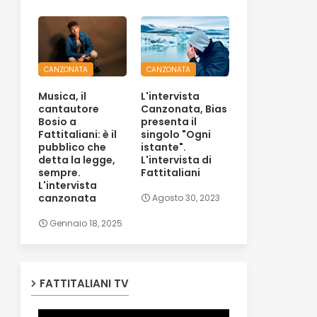
CANZONATA
CANZONATA
Musica, il
L'intervista
cantautore
Canzonata, Bias
Bosio a
presenta il
Fattitaliani: è il
singolo "Ogni
pubblico che
istante".
detta la legge,
L'intervista di
sempre.
Fattitaliani
L'intervista
canzonata
Agosto 30, 2023
Gennaio 18, 2025
FATTITALIANI TV