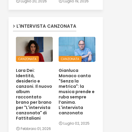
Luglio 20, 2026
Luglio 19, 2026
L'INTERVISTA CANZONATA
CANZONATA
CANZONATA
Lara Dei:
Gianluca
Identità,
Monaco canta
desiderio e
"Senza la
canzoni. Il nuovo
metrica": la
album
musica prende e
raccontato
ruba sempre
brano per brano
l’anima.
per "L'intervista
L'intervista
canzonata" di
canzonata
Fattitaliani
Luglio 02, 2025
Febbraio 01, 2026