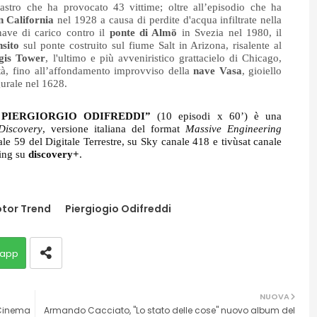
isastro che ha provocato 43 vittime; oltre all’episodio che ha 
n California 
nel
1928 a causa di perdite d'acqua infiltrate nella 
nave di carico contro il 
ponte di Almö 
in Svezia nel 1980, il 
nsito
 sul ponte costruito sul fiume Salt in Arizona, risalente al 
egis Tower
, l'ultimo e più avveniristico grattacielo di Chicago, 
ità, fino all’affondamento improvviso della 
nave Vasa
, gioiello 
urale nel 1628. 
PIERGIORGIO ODIFREDDI”
 (10 episodi x 60’) è una 
Discovery
, versione italiana del format 
Massive Engineering 
nale 59 del Digitale Terrestre, su Sky canale 418 e tivùsat canale 
ing su 
discovery+
.
tor Trend
Piergiogio Odifreddi
app
NUOVA
l Cinema
Armando Cacciato, "Lo stato delle cose" nuovo album del