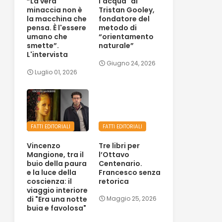
“La vera
l'acqua" di
minaccia non è
Tristan Gooley,
la macchina che
fondatore del
pensa. È l'essere
metodo di
umano che
“orientamento
smette”.
naturale”
L'intervista
Giugno 24, 2026
Luglio 01, 2026
FATTI EDITORIALI
FATTI EDITORIALI
Vincenzo
Tre libri per
Mangione, tra il
l’Ottavo
buio della paura
Centenario.
e la luce della
Francesco senza
coscienza: il
retorica
viaggio interiore
di "Era una notte
Maggio 25, 2026
buia e favolosa"