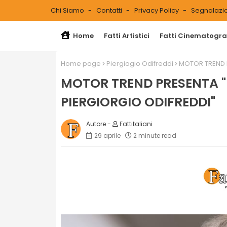
Chi Siamo
Contatti
Privacy Policy
Segnalazio
Home
Fatti Artistici
Fatti Cinematograf
Home page
Piergiogio Odifreddi
MOTOR TREND P
MOTOR TREND PRESENTA "
PIERGIORGIO ODIFREDDI"
Fattitaliani
29 aprile
2 minute read