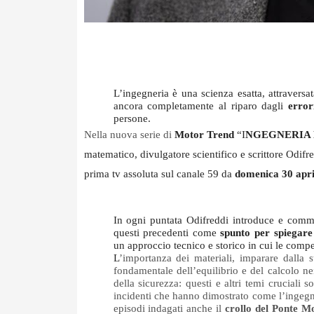
L’ingegneria è una scienza esatta, attraversa
ancora completamente al riparo dagli 
error
persone. 
Nella nuova serie di
Motor Trend
 “I
NGEGNERIA 
matematico, divulgatore scientifico e scrittore Odifre
prima tv assoluta sul canale 59 da 
domenica 30 april
In ogni puntata Odifreddi introduce e commen
questi precedenti come 
spunto per spiegare 
un approccio tecnico e storico in cui le comp
L
’importanza dei materiali, imparare dalla sto
fondamentale dell’equilibrio e del calcolo nei p
della sicurezza: questi e altri temi cruciali 
incidenti che hanno dimostrato come l’ingegn
episodi indagati anche il 
crollo del Ponte 