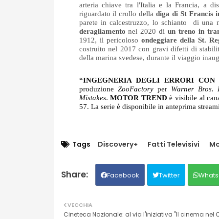
arteria chiave tra l'Italia e la Francia, a d
riguardato il crollo della 
diga di St Francis i
parete in calcestruzzo, lo schianto  di una 
deragliamento 
nel 2020 di 
un treno in tra
1912, il pericoloso 
ondeggiare della St. R
costruito nel 2017 con gravi difetti di stabil
della marina svedese, durante il viaggio inaug
“INGEGNERIA DEGLI ERRORI CON 
produzione 
ZooFactory
 per 
Warner Bros. 
Mistakes
.
 MOTOR TREND
 è visibile al ca
57. La serie è disponibile in anteprima stream
Tags
Discovery+
Fatti Televisivi
Mo
Facebook
Twitter
Whats
VECCHIA
Cineteca Nazionale: al via l'iniziativa "Il cinema ne