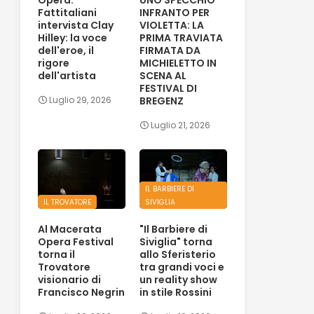
Fattitaliani
INFRANTO PER
intervista Clay
VIOLETTA: LA
Hilley: la voce
PRIMA TRAVIATA
dell'eroe, il
FIRMATA DA
rigore
MICHIELETTO IN
dell'artista
SCENA AL
FESTIVAL DI
BREGENZ
Luglio 29, 2026
Luglio 21, 2026
IL BARBIERE DI
IL TROVATORE
SIVIGLIA
Al Macerata
"Il Barbiere di
Opera Festival
Siviglia" torna
torna il
allo Sferisterio
Trovatore
tra grandi voci e
visionario di
un reality show
Francisco Negrin
in stile Rossini