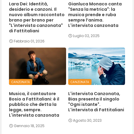
Lara Dei: Identità,
Gianluca Monaco canta
desiderio e canzoni. Il
"Senza la metrica": la
nuovo album raccontato
musica prende e ruba
brano per brano per
sempre l’anima.
"L'intervista canzonata"
L'intervista canzonata
di Fattitaliani
Luglio 02, 2025
Febbraio 01, 2026
CANZONATA
CANZONATA
Musica, il cantautore
L'intervista Canzonata,
Bosio a Fattitaliani: è il
Bias presenta il singolo
pubblico che detta la
"Ogni istante".
legge, sempre.
L'intervista di Fattitaliani
L'intervista canzonata
Agosto 30, 2023
Gennaio 18, 2025