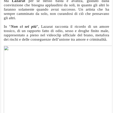
Ma
Lazarat
per sé stesso basta e avanza, guidato dalla
convinzione che bisogna applaudirsi da soli, in quanto gli altri lo
faranno solamente quando avrai successo. Un artista che ha
sempre camminato da solo, non curandosi di ciò che pensavano
gli altri.
In “
Non ci sei più
”, Lazarat racconta il ricordo di un amore
tossico, di un rapporto fatto di odio, sesso e droghe finito male,
rappresentato a pieno nel videoclip ufficiale del brano, metafora
dei rischi e delle conseguenze dell’unione tra amore e criminalità.