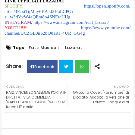
LINK UFFICIALI LAZARAT
SPOTIFY
:
https://open.spotify.com/
artist/3PcxtTqMuy6BAJd2HaLCPG?
si=w3dVvW4eQEm8o4SNErcUUg
INSTAGRAM
:
https://www.instagram.com/
real_lazarat/
YOUTUBE:
https://www.youtube.com/
channel/UCZGE0nS2bQ0aRI_4UR_
GG4g
Tags
Fatti Musicali
Lazarat
Facebook
Twit
Wh
VECCHIA
NUOVA
RAI2, VINCENZO SALEMME PORTA IN
©Vota la Cover, "Fai rumore" di
ter
ats
DIRETTA TV LA COMMEDIA
Diodato. Ascolta la versione di
''NAPOLETANO? E FAMME 'NA PIZZA!'
Loretta Goggi e altri
lunedì 17 aprile
ap
p