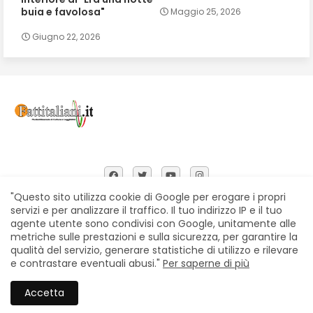
buia e favolosa"
Maggio 25, 2026
Giugno 22, 2026
"Questo sito utilizza cookie di Google per erogare i propri
servizi e per analizzare il traffico. Il tuo indirizzo IP e il tuo
agente utente sono condivisi con Google, unitamente alle
Home
Chi siamo
Contatti
Privacy Policy
metriche sulle prestazioni e sulla sicurezza, per garantire la
Segnalazioni
qualità del servizio, generare statistiche di utilizzo e rilevare
e contrastare eventuali abusi."
Per saperne di più
All Right Reserved Copyright © Fattitaliani
Accetta