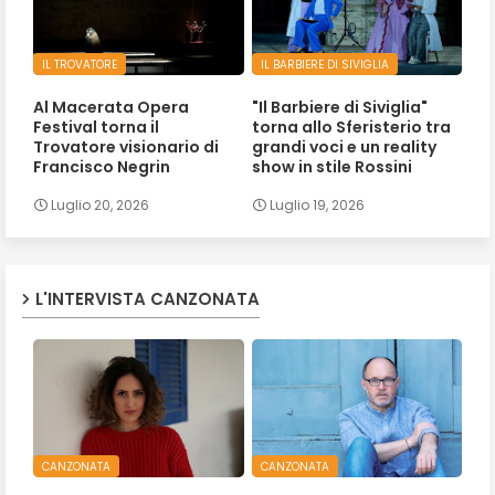
IL TROVATORE
IL BARBIERE DI SIVIGLIA
Al Macerata Opera
"Il Barbiere di Siviglia"
Festival torna il
torna allo Sferisterio tra
Trovatore visionario di
grandi voci e un reality
Francisco Negrin
show in stile Rossini
Luglio 20, 2026
Luglio 19, 2026
L'INTERVISTA CANZONATA
CANZONATA
CANZONATA