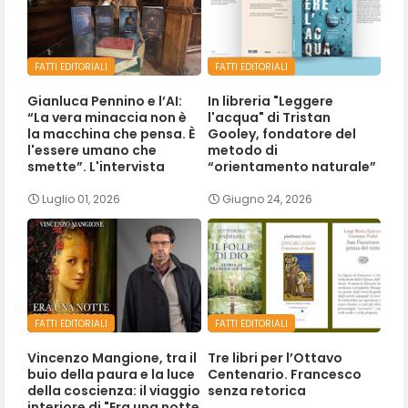
FATTI EDITORIALI
FATTI EDITORIALI
Gianluca Pennino e l’AI:
In libreria "Leggere
“La vera minaccia non è
l'acqua" di Tristan
la macchina che pensa. È
Gooley, fondatore del
l'essere umano che
metodo di
smette”. L'intervista
“orientamento naturale”
Luglio 01, 2026
Giugno 24, 2026
FATTI EDITORIALI
FATTI EDITORIALI
Vincenzo Mangione, tra il
Tre libri per l’Ottavo
buio della paura e la luce
Centenario. Francesco
della coscienza: il viaggio
senza retorica
interiore di "Era una notte