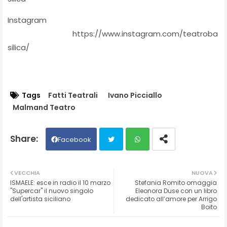
Instagram
https://www.instagram.com/teatroba
silica/
Tags
Fatti Teatrali
Ivano Picciallo
Malmand Teatro
Facebook
Twit
Wh
VECCHIA
NUOVA
ISMAELE: esce in radio il 10 marzo
Stefania Romito omaggia
ter
ats
"Supercar" il nuovo singolo
Eleonora Duse con un libro
dell'artista siciliano
dedicato all’amore per Arrigo
Boito
ap