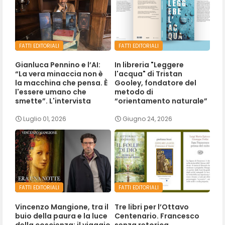
FATTI EDITORIALI
FATTI EDITORIALI
Gianluca Pennino e l’AI:
In libreria "Leggere
“La vera minaccia non è
l'acqua" di Tristan
la macchina che pensa. È
Gooley, fondatore del
l'essere umano che
metodo di
smette”. L'intervista
“orientamento naturale”
Luglio 01, 2026
Giugno 24, 2026
FATTI EDITORIALI
FATTI EDITORIALI
Vincenzo Mangione, tra il
Tre libri per l’Ottavo
buio della paura e la luce
Centenario. Francesco
della coscienza: il viaggio
senza retorica