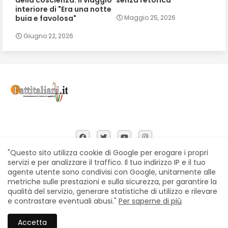
interiore di "Era una notte
buia e favolosa"
Maggio 25, 2026
Giugno 22, 2026
"Questo sito utilizza cookie di Google per erogare i propri
servizi e per analizzare il traffico. Il tuo indirizzo IP e il tuo
agente utente sono condivisi con Google, unitamente alle
Home
Chi siamo
Contatti
Privacy Policy
metriche sulle prestazioni e sulla sicurezza, per garantire la
Segnalazioni
qualità del servizio, generare statistiche di utilizzo e rilevare
e contrastare eventuali abusi."
Per saperne di più
All Right Reserved Copyright © Fattitaliani
Accetta