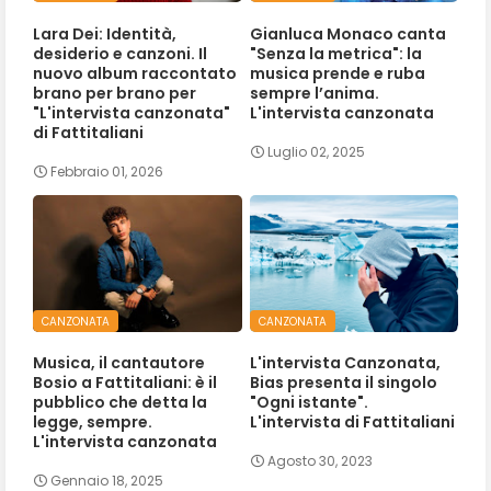
Lara Dei: Identità,
Gianluca Monaco canta
desiderio e canzoni. Il
"Senza la metrica": la
nuovo album raccontato
musica prende e ruba
brano per brano per
sempre l’anima.
"L'intervista canzonata"
L'intervista canzonata
di Fattitaliani
Luglio 02, 2025
Febbraio 01, 2026
CANZONATA
CANZONATA
Musica, il cantautore
L'intervista Canzonata,
Bosio a Fattitaliani: è il
Bias presenta il singolo
pubblico che detta la
"Ogni istante".
legge, sempre.
L'intervista di Fattitaliani
L'intervista canzonata
Agosto 30, 2023
Gennaio 18, 2025