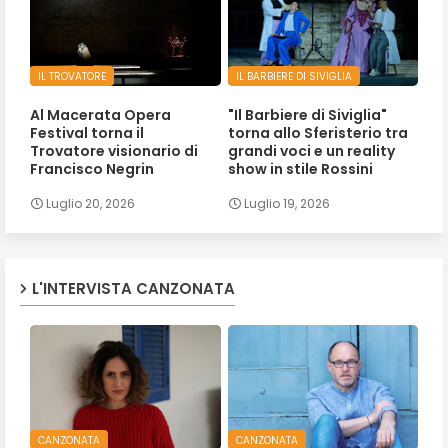
IL TROVATORE
IL BARBIERE DI SIVIGLIA
Al Macerata Opera
"Il Barbiere di Siviglia"
Festival torna il
torna allo Sferisterio tra
Trovatore visionario di
grandi voci e un reality
Francisco Negrin
show in stile Rossini
Luglio 20, 2026
Luglio 19, 2026
L'INTERVISTA CANZONATA
CANZONATA
CANZONATA