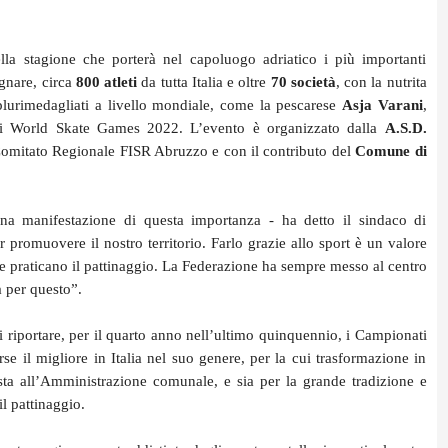
la stagione che porterà nel capoluogo adriatico i più importanti
egnare, circa
800 atleti
da tutta Italia e oltre
70 società
, con la nutrita
, plurimedagliati a livello mondiale, come la pescarese
Asja Varani
,
imi World Skate Games 2022. L’evento è organizzato dalla
A.S.D.
Comitato Regionale FISR Abruzzo e con il contributo del
Comune di
una manifestazione di questa importanza - ha detto il sindaco di
r promuovere il nostro territorio. Farlo grazie allo sport è un valore
he praticano il pattinaggio. La Federazione ha sempre messo al centro
a per questo”.
di riportare, per il quarto anno nell’ultimo quinquennio, i Campionati
orse il migliore in Italia nel suo genere, per la cui trasformazione in
ta all’Amministrazione comunale, e sia per la grande tradizione e
l pattinaggio.