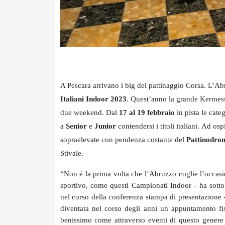
A Pescara arrivano i big del pattinaggio Corsa. L’Abr
Italiani Indoor 2023
.
Quest’anno
la grande Kermess
due weekend. Dal
17 al 19 febbraio
in pista le cate
a
Senior
e
Junior
contendersi i titoli italiani.
Ad ospi
sopraelevate con pendenza costante del
Pattinodro
Stivale.
“Non è la prima volta che l’Abruzzo coglie l’occasi
sportivo, come questi Campionati Indoor - ha sotto
nel corso della conferenza stampa di presentazione 
diventata nel corso degli anni un appuntamento fis
benissimo come attraverso eventi di questo genere 