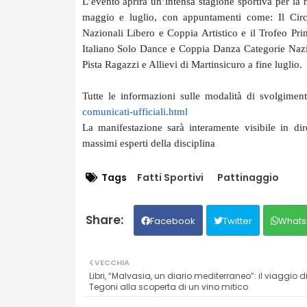
L’evento aprirà un’intensa stagione sportiva per la no
maggio e luglio, con appuntamenti come: Il Circui
Nazionali Libero e Coppia Artistico e il Trofeo Pr
Italiano Solo Dance e Coppia Danza Categorie Nazio
Pista Ragazzi e Allievi di Martinsicuro a fine luglio.
Tutte le informazioni sulle modalità di svolgimento
comunicati-ufficiali.html
La manifestazione sarà interamente visibile in di
massimi esperti della disciplina
Tags
Fatti Sportivi
Pattinaggio
Facebook
Twitter
Whats
VECCHIA
Libri, “Malvasia, un diario mediterraneo”: il viaggio d
Tegoni alla scoperta di un vino mitico