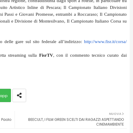
stra regione, contraddistinta dagli sport a rotelle, in particolare tra
to Artistico Inline di Pescara; Il Campionato Italiano Divisioni
imi Passi e Giovani Promesse, entrambi a Roccaraso; Il Campionato
nali e Divisione di Montesilvano, Il Campionato Italiano Corsa su
 delle gare sul sito federale all’indirizzo:
http://www.fisr.it/corsa/
retta streaming sulla
FisrTV
,
con il commento tecnico curato dai
app
NUOVA
i Paolo
BEECULT, I FILM GREEN SCELTI DAI RAGAZZI ASPETTANDO
CINEMAMBIENTE