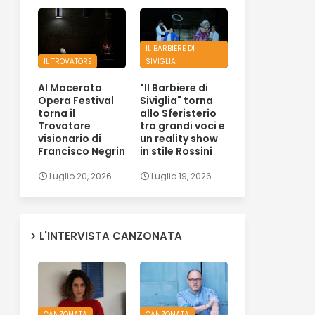
IL BARBIERE DI
IL TROVATORE
SIVIGLIA
Al Macerata
"Il Barbiere di
Opera Festival
Siviglia" torna
torna il
allo Sferisterio
Trovatore
tra grandi voci e
visionario di
un reality show
Francisco Negrin
in stile Rossini
Luglio 20, 2026
Luglio 19, 2026
L'INTERVISTA CANZONATA
CANZONATA
CANZONATA