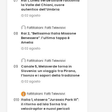
Rai 1, Linea Verde Estate racconta
la Valle del Chiani, cuore
autentico dell’Umbria
02 agosto
Fattitaliani
Fatti Televisivi
Rai 2, “Bellissima Italia Missione
Benessere”: l’ultima tappa è
Amelia
02 agosto
Fattitaliani
Fatti Televisivi
Canale 5, Melaverde torna in
Slovenia: un viaggio tra Pirano,
l’Isonzo e i sapori della tradizione
02 agosto
fattitaliani
Fatti Televisivi
Italia 1, stasera "Jurassic Park III":
il ritorno ad Isla Sorna tra
velociraptor e nuovi pericoli