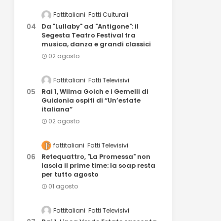
Fattitaliani
Fatti Culturali
Da "Lullaby" ad "Antigone": il
Segesta Teatro Festival tra
musica, danza e grandi classici
02 agosto
Fattitaliani
Fatti Televisivi
Rai 1, Wilma Goich e i Gemelli di
Guidonia ospiti di “Un’estate
italiana”
02 agosto
fattitaliani
Fatti Televisivi
Retequattro, "La Promessa" non
lascia il prime time: la soap resta
per tutto agosto
01 agosto
Fattitaliani
Fatti Televisivi