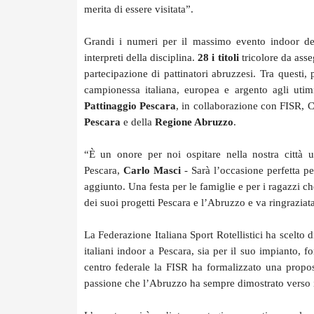
merita di essere visitata”.
Grandi i numeri per il massimo evento indoor del
interpreti della disciplina.
28 i titoli
tricolore da ass
partecipazione di pattinatori abruzzesi. Tra questi
campionessa italiana, europea e argento agli ut
Pattinaggio Pescara
, in collaborazione con FISR, 
Pescara
e della
Regione Abruzzo
.
“È un onore per noi ospitare nella nostra città 
Pescara,
Carlo Masci
- Sarà l’occasione perfetta pe
aggiunto. Una festa per le famiglie e per i ragazzi c
dei suoi progetti Pescara e l’Abruzzo e va ringraziat
La Federazione Italiana Sport Rotellistici ha scelto 
italiani indoor a Pescara, sia per il suo impianto, f
centro federale la FISR ha formalizzato una propos
passione che l’Abruzzo ha sempre dimostrato verso i