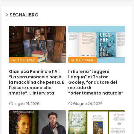
SEGNALIBRO
FATTI EDITORIALI
FATTI EDITORIALI
Gianluca Pennino e l’AI:
In libreria "Leggere
“La vera minaccia non è
l'acqua" di Tristan
la macchina che pensa. È
Gooley, fondatore del
l'essere umano che
metodo di
smette”. L'intervista
“orientamento naturale”
Luglio 01, 2026
Giugno 24, 2026