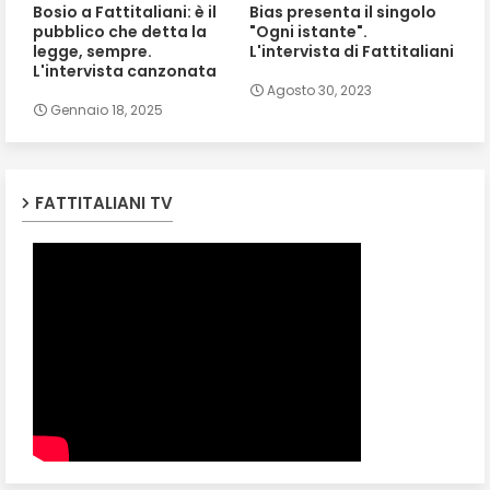
Bosio a Fattitaliani: è il
Bias presenta il singolo
pubblico che detta la
"Ogni istante".
legge, sempre.
L'intervista di Fattitaliani
L'intervista canzonata
Agosto 30, 2023
Gennaio 18, 2025
FATTITALIANI TV