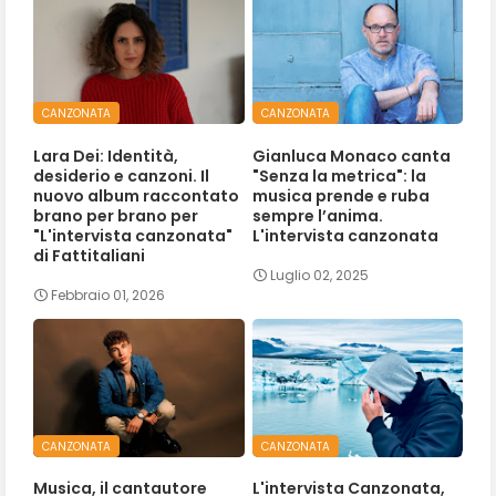
CANZONATA
CANZONATA
Lara Dei: Identità,
Gianluca Monaco canta
desiderio e canzoni. Il
"Senza la metrica": la
nuovo album raccontato
musica prende e ruba
brano per brano per
sempre l’anima.
"L'intervista canzonata"
L'intervista canzonata
di Fattitaliani
Luglio 02, 2025
Febbraio 01, 2026
CANZONATA
CANZONATA
Musica, il cantautore
L'intervista Canzonata,