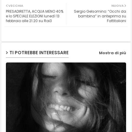
VECCHIA
NUOVA
PRESADIRETTA, ACQUA MENO 40%
Sergio Gelsomino: “Occhi da
ter
ats
e lo SPECIALE ELEZIONI lunedì 13
bambina” in anteprima su
febbraio alle 21.20 su Rai3
Fattitaliani
ap
p
TI POTREBBE INTERESSARE
Mostra di più