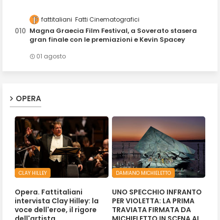
fattitaliani
Fatti Cinematografici
Magna Graecia Film Festival, a Soverato stasera
gran finale con le premiazioni e Kevin Spacey
01 agosto
OPERA
CLAY HILLEY
DAMIANO MICHIELETTO
Opera. Fattitaliani
UNO SPECCHIO INFRANTO
intervista Clay Hilley: la
PER VIOLETTA: LA PRIMA
voce dell'eroe, il rigore
TRAVIATA FIRMATA DA
dell'artista
MICHIELETTO IN SCENA AL