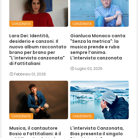
CANZONATA
CANZONATA
Lara Dei: Identità,
Gianluca Monaco canta
desiderio e canzoni. Il
"Senza la metrica": la
nuovo album raccontato
musica prende e ruba
brano per brano per
sempre l’anima.
"L'intervista canzonata"
L'intervista canzonata
di Fattitaliani
Luglio 02, 2025
Febbraio 01, 2026
CANZONATA
CANZONATA
Musica, il cantautore
L'intervista Canzonata,
Bosio a Fattitaliani: è il
Bias presenta il singolo