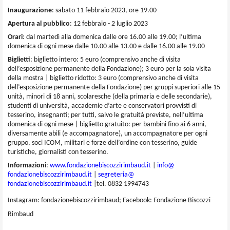
Inaugurazione
: sabato 11 febbraio 2023, ore 19.00
Apertura al pubblico
:
12 febbraio - 2 luglio 2023
Orari
: dal martedì alla domenica dalle ore 16.00 alle 19.00; l’ultima
domenica di ogni mese dalle 10.00 alle 13.00 e dalle 16.00 alle 19.00
Biglietti
: biglietto intero: 5 euro (comprensivo anche di visita
dell’esposizione permanente della Fondazione); 3 euro per la sola visita
della mostra | biglietto ridotto: 3 euro (comprensivo anche di visita
dell’esposizione permanente della Fondazione) per gruppi superiori alle 15
unità, minori di 18 anni, scolaresche (della primaria e delle secondarie),
studenti di università, accademie d’arte e conservatori provvisti di
tesserino, insegnanti; per tutti, salvo le gratuità previste, nell’ultima
domenica di ogni mese | biglietto gratuito: per bambini fino ai 6 anni,
diversamente abili (e accompagnatore), un accompagnatore per ogni
gruppo, soci ICOM, militari e forze dell’ordine con tesserino, guide
turistiche, giornalisti con tesserino.
Informazioni
:
www.fondazionebiscozzirimbaud.
it
|
info@
fondazionebiscozzirimbaud.it
|
segreteria@
fondazionebiscozzirimbaud.it
|tel. 0832 1994743
Instagram: fondazionebiscozzirimbaud; Facebook: Fondazione Biscozzi
Rimbaud