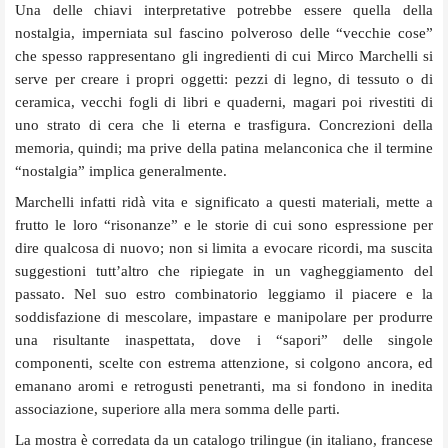
Una delle chiavi interpretative potrebbe essere quella della
nostalgia, imperniata sul fascino polveroso delle “vecchie cose”
che spesso rappresentano gli ingredienti di cui Mirco Marchelli si
serve per creare i propri oggetti: pezzi di legno, di tessuto o di
ceramica, vecchi fogli di libri e quaderni, magari poi rivestiti di
uno strato di cera che li eterna e trasfigura. Concrezioni della
memoria, quindi; ma prive della patina melanconica che il termine
“nostalgia” implica generalmente.
Marchelli infatti ridà vita e significato a questi materiali, mette a
frutto le loro “risonanze” e le storie di cui sono espressione per
dire qualcosa di nuovo; non si limita a evocare ricordi, ma suscita
suggestioni tutt’altro che ripiegate in un vagheggiamento del
passato. Nel suo estro combinatorio leggiamo il piacere e la
soddisfazione di mescolare, impastare e manipolare per produrre
una risultante inaspettata, dove i “sapori” delle singole
componenti, scelte con estrema attenzione, si colgono ancora, ed
emanano aromi e retrogusti penetranti, ma si fondono in inedita
associazione, superiore alla mera somma delle parti.
La mostra è corredata da un catalogo trilingue (in italiano, francese