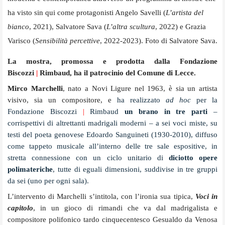
ha visto sin qui come protagonisti Angelo Savelli
(
L’artista del
bianco
, 2021), Salvatore Sava (
L’altra scultura
, 2022) e
Grazia
Varisco (
Sensibilità percettive
, 2022-2023). Foto di Salvatore Sava.
La mostra, promossa e prodotta dalla Fondazione
Biscozzi
|
Rimbaud, ha il patrocinio del Comune di Lecce.
Mirco Marchelli
, nato a Novi Ligure nel 1963, è sia un artista
visivo, sia un compositore, e
ha realizzato
ad hoc
per la
Fondazione Biscozzi
|
Rimbaud
un brano in tre parti
–
corrispettivi di altrettanti madrigali moderni – a sei voci miste, su
testi del poeta genovese Edoardo Sanguineti (1930-2010), diffuso
come tappeto musicale all’interno delle tre sale espositive, in
stretta connessione con un ciclo unitario di
diciotto opere
polimateriche
, tutte di eguali dimensioni, suddivise in tre gruppi
da sei (uno per ogni sala).
L’intervento di Marchelli s’intitola, con l’ironia sua tipica,
Voci in
capitolo
, in un gioco di rimandi che va dal madrigalista e
compositore polifonico tardo cinquecentesco Gesualdo da Venosa