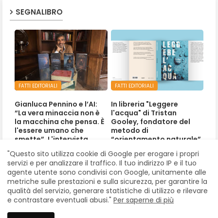
SEGNALIBRO
FATTI EDITORIALI
FATTI EDITORIALI
Gianluca Pennino e l’AI:
In libreria "Leggere
“La vera minaccia non è
l'acqua" di Tristan
la macchina che pensa. È
Gooley, fondatore del
l'essere umano che
metodo di
smette”. L'intervista
“orientamento naturale”
"Questo sito utilizza cookie di Google per erogare i propri
Luglio 01, 2026
Giugno 24, 2026
servizi e per analizzare il traffico. Il tuo indirizzo IP e il tuo
agente utente sono condivisi con Google, unitamente alle
metriche sulle prestazioni e sulla sicurezza, per garantire la
qualità del servizio, generare statistiche di utilizzo e rilevare
e contrastare eventuali abusi."
Per saperne di più