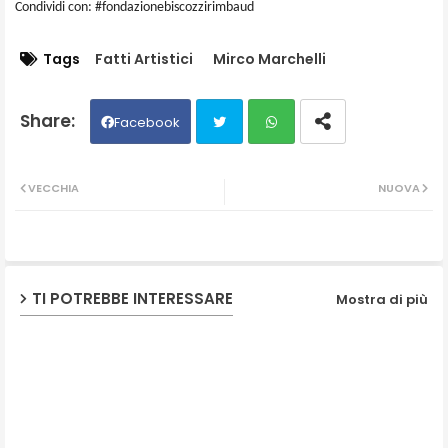
Condividi con: #fondazionebiscozzirimbaud
Tags
Fatti Artistici
Mirco Marchelli
Facebook
Twit
Wh
VECCHIA
NUOVA
ter
ats
ap
TI POTREBBE INTERESSARE
Mostra di più
p