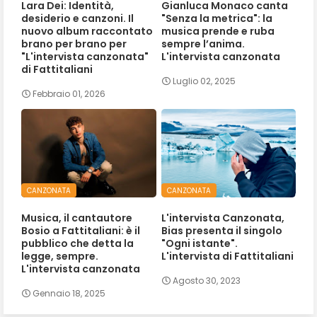
Lara Dei: Identità,
Gianluca Monaco canta
desiderio e canzoni. Il
"Senza la metrica": la
nuovo album raccontato
musica prende e ruba
brano per brano per
sempre l’anima.
"L'intervista canzonata"
L'intervista canzonata
di Fattitaliani
Luglio 02, 2025
Febbraio 01, 2026
CANZONATA
CANZONATA
Musica, il cantautore
L'intervista Canzonata,
Bosio a Fattitaliani: è il
Bias presenta il singolo
pubblico che detta la
"Ogni istante".
legge, sempre.
L'intervista di Fattitaliani
L'intervista canzonata
Agosto 30, 2023
Gennaio 18, 2025