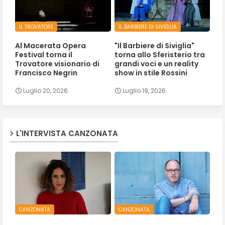
IL TROVATORE
IL BARBIERE DI SIVIGLIA
Al Macerata Opera
"Il Barbiere di Siviglia"
Festival torna il
torna allo Sferisterio tra
Trovatore visionario di
grandi voci e un reality
Francisco Negrin
show in stile Rossini
Luglio 20, 2026
Luglio 19, 2026
L'INTERVISTA CANZONATA
CANZONATA
CANZONATA