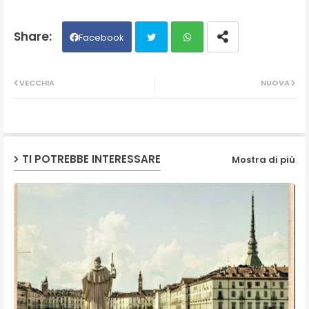
Facebook
Twit
Wh
VECCHIA
NUOVA
ter
ats
ap
TI POTREBBE INTERESSARE
Mostra di più
p