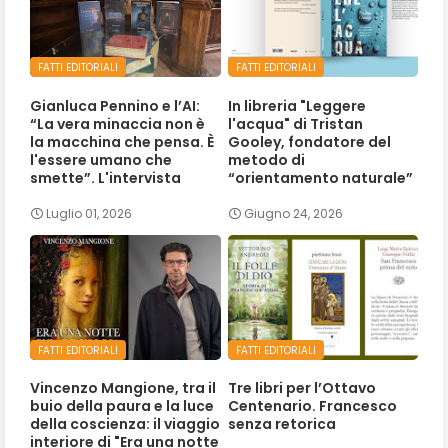
FATTI EDITORIALI
FATTI EDITORIALI
Gianluca Pennino e l’AI:
In libreria "Leggere
“La vera minaccia non è
l'acqua" di Tristan
la macchina che pensa. È
Gooley, fondatore del
l'essere umano che
metodo di
smette”. L'intervista
“orientamento naturale”
Luglio 01, 2026
Giugno 24, 2026
FATTI EDITORIALI
FATTI EDITORIALI
Vincenzo Mangione, tra il
Tre libri per l’Ottavo
buio della paura e la luce
Centenario. Francesco
della coscienza: il viaggio
senza retorica
interiore di "Era una notte