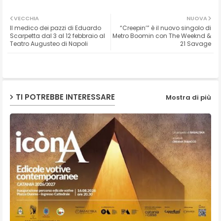
Twit
Wh
VECCHIA
NUOVA
Il medico dei pazzi di Eduardo
“Creepin’” è il nuovo singolo di
ter
ats
Scarpetta dal 3 al 12 febbraio al
Metro Boomin con The Weeknd &
Teatro Augusteo di Napoli
21 Savage
ap
p
TI POTREBBE INTERESSARE
Mostra di più