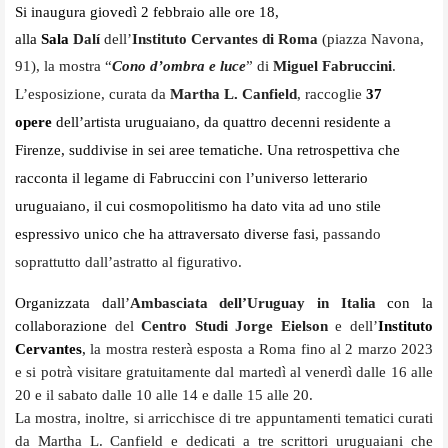
Si inaugura giovedì 2 febbraio alle ore 18,
alla
Sala
Dalí
dell’
Instituto Cervantes di Roma
(piazza Navona,
91), la mostra “
Cono d’ombra e luce
” di
Miguel Fabruccini
.
L’esposizione, curata da
Martha L. Canfield
, raccoglie
37
opere
dell’artista uruguaiano, da quattro decenni residente a
Firenze, suddivise in sei aree tematiche. Una retrospettiva che
racconta il legame di Fabruccini con l’universo letterario
uruguaiano, il cui cosmopolitismo ha dato vita ad uno stile
espressivo unico che ha attraversato diverse fasi,
passando
soprattutto dall’astratto al figurativo.
Organizzata dall’
Ambasciata dell’Uruguay in Italia
con la
collaborazione
del
Centro Studi Jorge Eielson
e dell’
Instituto
Cervantes
,
la mostra resterà esposta a Roma fino al 2 marzo 2023
e si potrà visitare gratuitamente dal martedì al venerdì dalle 16 alle
20 e il sabato dalle 10 alle 14 e dalle 15 alle 20.
La mostra, inoltre, si arricchisce di tre appuntamenti tematici curati
da Martha L. Canfield e dedicati a tre scrittori uruguaiani che