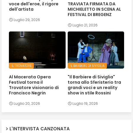
voce dell'eroe, il rigore
TRAVIATA FIRMATA DA
dell'artista
MICHIELETTO IN SCENA AL
FESTIVAL DI BREGENZ
Luglio 29, 2026
Luglio 21, 2026
IL TROVATORE
IL BARBIERE DI SIVIGLIA
Al Macerata Opera
"Il Barbiere di Siviglia"
Festival torna il
torna allo Sferisterio tra
Trovatore visionario di
grandi voci e un reality
Francisco Negrin
show in stile Rossini
Luglio 20, 2026
Luglio 19, 2026
L'INTERVISTA CANZONATA