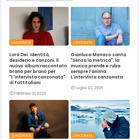
CANZONATA
CANZONATA
Lara Dei: Identità,
Gianluca Monaco canta
desiderio e canzoni. Il
"Senza la metrica": la
nuovo album raccontato
musica prende e ruba
brano per brano per
sempre l’anima.
"L'intervista canzonata"
L'intervista canzonata
di Fattitaliani
Luglio 02, 2025
Febbraio 01, 2026
CANZONATA
CANZONATA