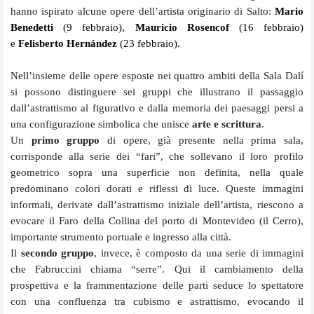
hanno ispirato alcune opere dell’artista originario di Salto:
Mario
Benedetti
(9 febbraio),
Mauricio Rosencof
(16 febbraio)
e
Felisberto Hernández
(23 febbraio)
.
Nell’insieme delle opere esposte nei quattro ambiti della Sala Dalí
si possono distinguere sei gruppi che illustrano il passaggio
dall’astrattismo al figurativo e dalla memoria dei paesaggi persi a
una configurazione simbolica che unisce
arte e scrittura
.
Un
primo gruppo
di opere, già presente nella prima sala,
corrisponde alla serie dei “fari”, che sollevano il loro profilo
geometrico sopra una superficie non definita, nella quale
predominano colori dorati e riflessi di luce. Queste immagini
informali, derivate dall’astrattismo iniziale dell’artista, riescono a
evocare il Faro della Collina del porto di Montevideo (il Cerro),
importante strumento portuale e ingresso alla città.
Il
secondo gruppo
, invece, è composto da una serie di immagini
che Fabruccini chiama “serre”. Qui il cambiamento della
prospettiva e la frammentazione delle parti seduce lo spettatore
con una confluenza tra cubismo e astrattismo, evocando il