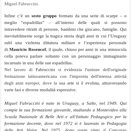
Miguel Fabruccini.
Infine c’è un
sesto gruppo
formato da una serie di scarpe – o
meglio “espadrillas” – all’interno delle quali si possono
intravedere ritratti di persone, bambini che giocano, famiglie. Qui
inevitabilmente sorge la tragica storia degli anni in cui l’Uruguay
subì una violenta dittatura militare e l’esperienza personale
di
Mauricio Rosencof
, il quale, chiuso per anni in una minuscola
cella poteva parlare soltanto con un personaggio immaginario
incarnato in una delle sue espadrillas.
Nel lavoro di
Fabruccini
si evidenzia l'unione dell'originale
formazione latinoamericana con l'impronta dell'intensa attività
degli anni europei, dove la
sua arte si è evoluta, attraversando
varie fasi e diverse modalità espressive.
Miguel Fabruccini è nato in Uruguay, a Salto, nel 1949. Qui
compie la sua formazione giovanile, studiando a Montevideo alla
Scuola Nazionale di Belle Arti e all‘Istituto Pedagogico per la
formazione docente, dove nel 1972 si è laureato in Pedagogia
delle Arti Visive. Nel 1975, dopo avere vinto il Concorso