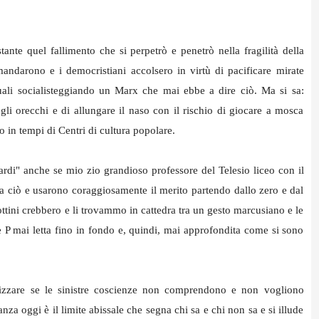
ante quel fallimento che si perpetrò e penetrò nella fragilità della
omandarono e i democristiani accolsero in virtù di pacificare mirate
uguali socialisteggiando un Marx che mai ebbe a dire ciò. Ma si sa:
 gli orecchi e di allungare il naso con il rischio di giocare a mosca
o in tempi di Centri di cultura popolare.
tardi" anche se mio zio grandioso professore del Telesio liceo con il
 a ciò e usarono coraggiosamente il merito partendo dallo zero e dal
ottini crebbero e li trovammo in cattedra tra un gesto marcusiano e le
 P mai letta fino in fondo e, quindi, mai approfondita come si sono
lizzare se le sinistre coscienze non comprendono e non vogliono
nza oggi è il limite abissale che segna chi sa e chi non sa e si illude