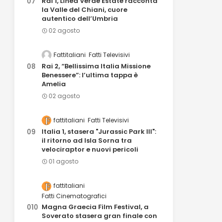
Rai 1, Linea Verde Estate racconta
la Valle del Chiani, cuore
autentico dell’Umbria
02 agosto
Fattitaliani
Fatti Televisivi
Rai 2, “Bellissima Italia Missione
Benessere”: l’ultima tappa è
Amelia
02 agosto
fattitaliani
Fatti Televisivi
Italia 1, stasera "Jurassic Park III":
il ritorno ad Isla Sorna tra
velociraptor e nuovi pericoli
01 agosto
fattitaliani
Fatti Cinematografici
Magna Graecia Film Festival, a
Soverato stasera gran finale con