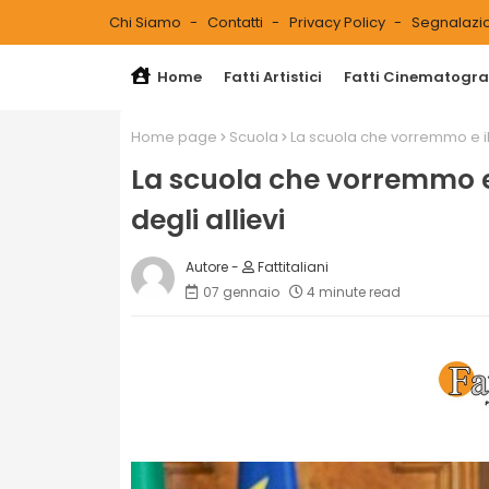
Chi Siamo
Contatti
Privacy Policy
Segnalazio
Home
Fatti Artistici
Fatti Cinematograf
Home page
Scuola
La scuola che vorremmo e il di
La scuola che vorremmo e il
degli allievi
Fattitaliani
07 gennaio
4 minute read