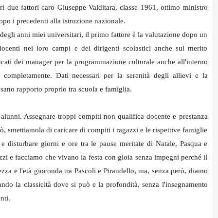
i due fattori caro Giuseppe Valditara, classe 1961, ottimo ministro
opo i precedenti alla istruzione nazionale.
egli anni miei universitari, il primo fattore è la valutazione dopo un
ocenti nei loro campi e dei dirigenti scolastici anche sul merito
iancati dei manager per la programmazione culturale anche all'interno
 completamente. Dati necessari per la serenità degli allievi e la
 sano rapporto proprio tra scuola e famiglia.
i alunni. Assegnare troppi compiti non qualifica docente e prestanza
iò, smettiamola di caricare di compiti i ragazzi e le rispettive famiglie
 e disturbare giorni e ore tra le pause meritate di Natale, Pasqua e
azzi e facciamo che vivano la festa con gioia senza impegni perché il
zza e l'età gioconda tra Pascoli e Pirandello, ma, senza però, diamo
ando la classicità dove si può e la profondità, senza l'insegnamento
anti.