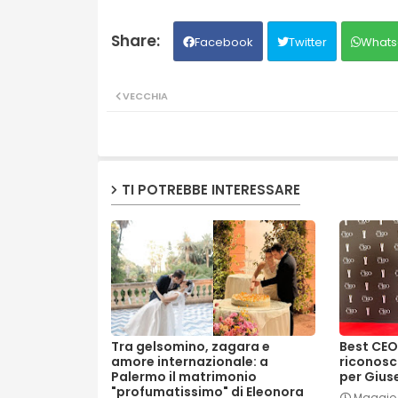
Facebook
Twitter
Whats
VECCHIA
TI POTREBBE INTERESSARE
Tra gelsomino, zagara e
Best CEO
amore internazionale: a
riconosc
Palermo il matrimonio
per Gius
"profumatissimo" di Eleonora
Maggio 