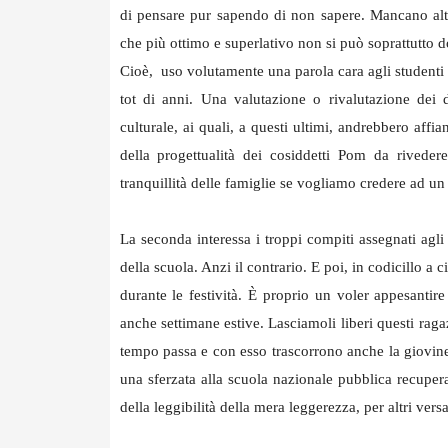
di pensare pur sapendo di non sapere. Mancano altr
che più ottimo e superlativo non si può soprattutto d
Cioè, uso volutamente una parola cara agli studenti d
tot di anni. Una valutazione o rivalutazione dei d
culturale, ai quali, a questi ultimi, andrebbero aff
della progettualità dei cosiddetti Pom da rivedere
tranquillità delle famiglie se vogliamo credere ad un
La seconda interessa i troppi compiti assegnati agl
della scuola. Anzi il contrario. E poi, in codicillo a c
durante le festività. È proprio un voler appesantire
anche settimane estive. Lasciamoli liberi questi rag
tempo passa e con esso trascorrono anche la giovine
una sferzata alla scuola nazionale pubblica recuper
della leggibilità della mera leggerezza, per altri vers