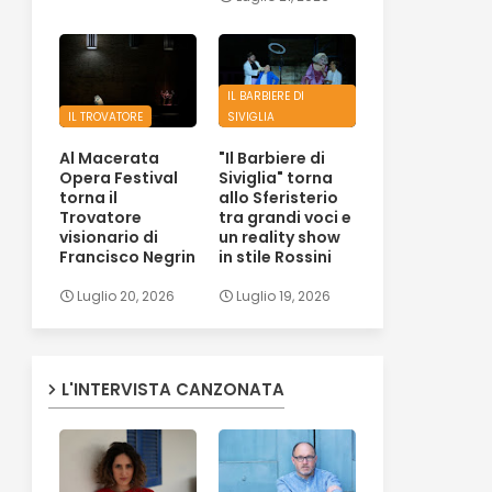
IL BARBIERE DI
IL TROVATORE
SIVIGLIA
Al Macerata
"Il Barbiere di
Opera Festival
Siviglia" torna
torna il
allo Sferisterio
Trovatore
tra grandi voci e
visionario di
un reality show
Francisco Negrin
in stile Rossini
Luglio 20, 2026
Luglio 19, 2026
L'INTERVISTA CANZONATA