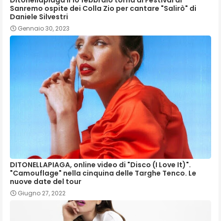
Ditonellapiaga il 10 febbraio torna al Festival di
Sanremo ospite dei Colla Zio per cantare "Salirò" di
Daniele Silvestri
Gennaio 30, 2023
DITONELLAPIAGA, online video di "Disco (I Love It)".
"Camouflage" nella cinquina delle Targhe Tenco. Le
nuove date del tour
Giugno 27, 2022