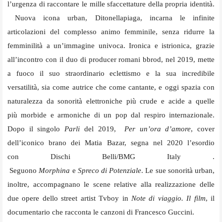
l’urgenza di raccontare le mille sfaccettature della propria identità.
Nuova icona urban, Ditonellapiaga, incarna le infinite
articolazioni del complesso animo femminile, senza ridurre la
femminilità a un’immagine univoca. Ironica e istrionica, grazie
all’incontro con il duo di producer romani bbrod, nel 2019, mette
a fuoco il suo straordinario eclettismo e la sua incredibile
versatilità, sia come autrice che come cantante, e oggi spazia con
naturalezza da sonorità elettroniche più crude e acide a quelle
più morbide e armoniche di un pop dal respiro internazionale.
Dopo il singolo
Parli
del 2019,
Per un’ora d’amore
, cover
dell’iconico brano dei Matia Bazar, segna nel 2020 l’esordio
con Dischi Belli/BMG Italy .
Seguono
Morphina
e
Spreco di Potenziale
. Le sue sonorità urban,
inoltre, accompagnano le scene relative alla realizzazione delle
due opere dello street artist Tvboy in
Note di
viaggio. Il film
, il
documentario che racconta le canzoni di Francesco Guccini.