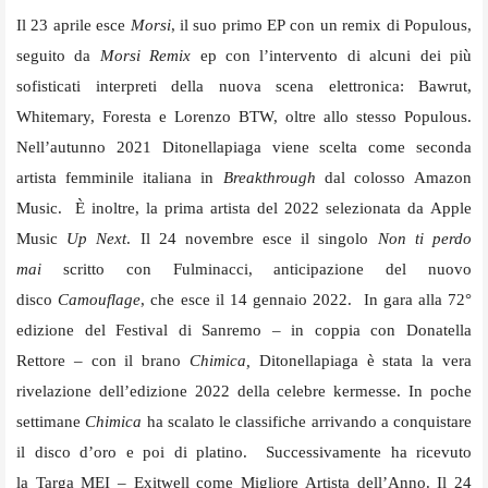
Il 23 aprile esce
Morsi
, il suo primo EP con un remix di Populous,
seguito da
Morsi Remix
ep con l’intervento di alcuni dei più
sofisticati interpreti della nuova scena elettronica: Bawrut,
Whitemary, Foresta e Lorenzo BTW, oltre allo stesso Populous.
Nell’autunno 2021 Ditonellapiaga viene scelta come seconda
artista femminile italiana in
Breakthrough
dal colosso Amazon
Music. È inoltre, la prima artista del 2022 selezionata da Apple
Music
Up Next
. Il 24 novembre esce il singolo
Non ti perdo
mai
scritto con Fulminacci, anticipazione del nuovo
disco
Camouflage
, che esce il 14 gennaio 2022. In gara alla 72°
edizione del Festival di Sanremo – in coppia con Donatella
Rettore – con il brano
Chimica,
Ditonellapiaga
è stata la vera
rivelazione dell’edizione 2022 della celebre kermesse. In poche
settimane
Chimica
ha scalato le classifiche arrivando a conquistare
il disco d’oro e poi di platino. Successivamente ha ricevuto
la Targa MEI – Exitwell come Migliore Artista dell’Anno. Il 24