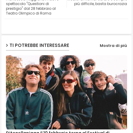
ter
ats
spettacolo "Questioni di
più difficile, basta burocrazia
prestigio" dal 28 febbraio al
Teatro Olimpico di Roma
ap
p
TI POTREBBE INTERESSARE
Mostra di più