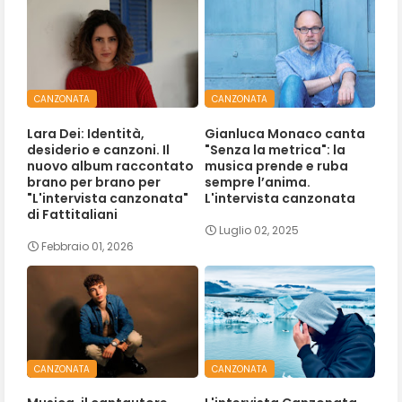
CANZONATA
CANZONATA
Lara Dei: Identità,
Gianluca Monaco canta
desiderio e canzoni. Il
"Senza la metrica": la
nuovo album raccontato
musica prende e ruba
brano per brano per
sempre l’anima.
"L'intervista canzonata"
L'intervista canzonata
di Fattitaliani
Luglio 02, 2025
Febbraio 01, 2026
CANZONATA
CANZONATA