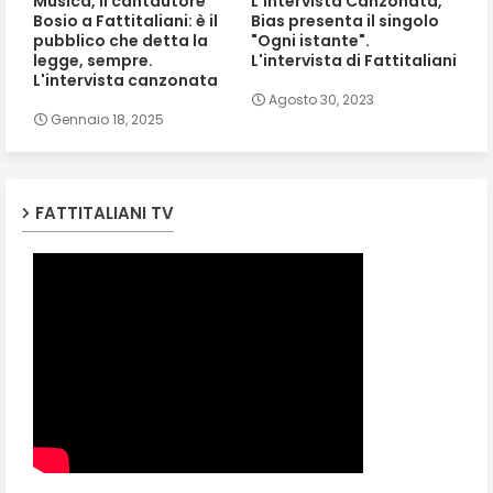
Musica, il cantautore
L'intervista Canzonata,
Bosio a Fattitaliani: è il
Bias presenta il singolo
pubblico che detta la
"Ogni istante".
legge, sempre.
L'intervista di Fattitaliani
L'intervista canzonata
Agosto 30, 2023
Gennaio 18, 2025
FATTITALIANI TV