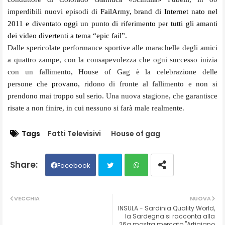
imperdibili nuovi episodi di
FailArmy, brand di Internet nato nel
2011 e diventato oggi un punto di riferimento per tutti gli amanti
dei video divertenti a tema “epic fail”.
Dalle spericolate performance sportive alle marachelle degli amici
a quattro zampe, con la consapevolezza che ogni successo inizia
con un fallimento, House of Gag è la celebrazione delle
persone
che provano
, ridono di fronte al fallimento e non si
prendono mai troppo sul serio. Una nuova stagione, che garantisce
risate a non finire, in cui nessuno si farà male realmente.
Tags
Fatti Televisivi
House of gag
Facebook
Twit
Wh
VECCHIA
NUOVA
INSULA - Sardinia Quality World,
ter
ats
la Sardegna si racconta alla
26a mostra mercato "Artigiano