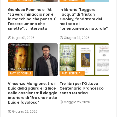
Gianluca Pennino e l’AI:
In libreria "Leggere
“La vera minaccia non è
l'acqua" di Tristan
la macchina che pensa. È
Gooley, fondatore del
l'essere umano che
metodo di
smette”. L'intervista
“orientamento naturale”
Luglio 01, 2026
Giugno 24, 2026
FATTI EDITORIALI
FATTI EDITORIALI
Vincenzo Mangione, tra il
Tre libri per l’Ottavo
buio della paura e la luce
Centenario. Francesco
della coscienza: il viaggio
senza retorica
interiore di "Era una notte
buia e favolosa"
Maggio 25, 2026
Giugno 22, 2026