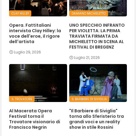
CLAY HILLEY
DAMIANO MICHIELETTO
Opera. Fattitaliani
UNO SPECCHIO INFRANTO
intervista Clay Hilley: la
PER VIOLETTA: LA PRIMA
voce dell'eroe, il rigore
TRAVIATA FIRMATA DA
dell'artista
MICHIELETTO IN SCENA AL
FESTIVAL DI BREGENZ
Luglio 29, 2026
Luglio 21, 2026
IL TROVATORE
IL BARBIERE DI SIVIGLIA
Al Macerata Opera
"Il Barbiere di Siviglia"
Festival torna il
torna allo Sferisterio tra
Trovatore visionario di
grandi voci e un reality
Francisco Negrin
show in stile Rossini