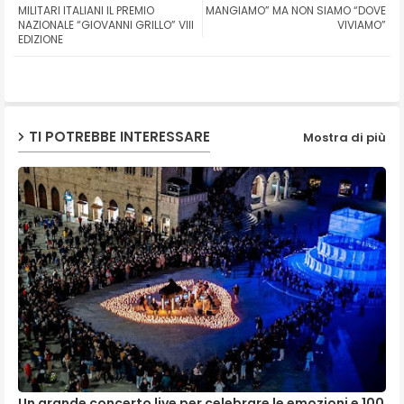
ter
ats
MILITARI ITALIANI IL PREMIO
MANGIAMO” MA NON SIAMO “DOVE
NAZIONALE “GIOVANNI GRILLO” VIII
VIVIAMO”
EDIZIONE
ap
p
TI POTREBBE INTERESSARE
Mostra di più
Un grande concerto live per celebrare le emozioni e 100