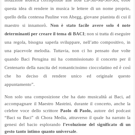
notazione tedesca corrisponde alle note La-Sib-Mi-Sol-Sol, ebbe
questa idea di rendere in musica le lettere di un nome proprio,
quello della contessa Pauline von Abegg, giovane pianista di cui il
maestro si innamorò.
Non è stato facile avere solo 4 note
determinanti per creare il tema di BACI
; non si tratta di eseguire
una regola, bisogna saperla sviluppare, nell’atto compositivo, in
una piacevole melodia. Tuttavia, non ci ho pensato due volte
quando Baci Perugina mi ha commissionato il concerto per il
Centenario della nascita del romanticissimo cioccolatino ed è così
che ho deciso di rendere unico ed originale questo
appuntamento”.
Non solo una composizione che ha dato musicalità ai Baci, ad
accompagnare il Maestro Mastrini, durante il concerto, anche la
celebre voce dello scrittore
Paolo di Paolo,
autore del podcast
“Baci su Baci” di Chora Media, attraverso il quale ha narrato la
genesi del bacio esplorando
l’evoluzione del significato di un
gesto tanto intimo quanto universale
.