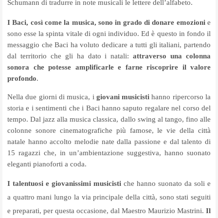
Schumann di tradurre in note musicali le lettere dell’alfabeto.
I Baci, così come la musica, sono in grado di donare emozioni
e
sono esse la spinta vitale di ogni individuo. Ed è questo in fondo il
messaggio che Baci ha voluto dedicare a tutti gli italiani, partendo
dal territorio che gli ha dato i natali:
attraverso una colonna
sonora che potesse amplificarle e farne riscoprire il valore
profondo
.
Nella due giorni di musica, i
giovani musicisti
hanno ripercorso la
storia e i sentimenti che i Baci hanno saputo regalare nel corso del
tempo. Dal jazz alla musica classica, dallo swing al tango, fino alle
colonne sonore cinematografiche più famose, le vie della città
natale hanno accolto melodie nate dalla passione e dal talento di
15 ragazzi che, in un’ambientazione suggestiva, hanno suonato
eleganti pianoforti a coda.
I talentuosi e giovanissimi musicisti
che hanno suonato da soli e
a quattro mani lungo la via principale della città, sono stati seguiti
e preparati, per questa occasione, dal Maestro Maurizio Mastrini.
Il