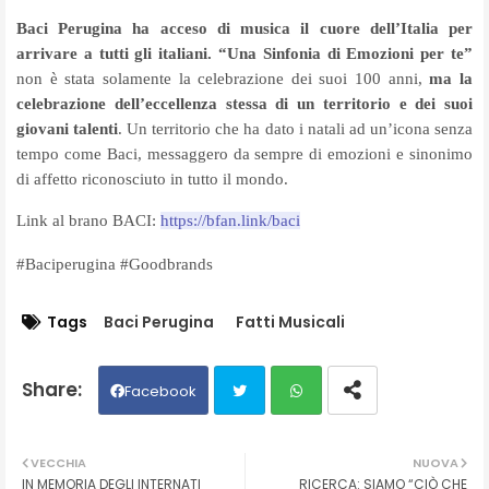
Baci Perugina ha acceso di musica il cuore dell’Italia per
arrivare a tutti gli italiani.
“Una Sinfonia di Emozioni per te”
non è stata
solamente la celebrazione dei suoi 100 anni,
ma la
celebrazione dell’eccellenza stessa di un territorio e dei suoi
giovani talenti
. Un territorio che ha dato i natali ad un’icona senza
tempo come Baci, messaggero da sempre di emozioni e sinonimo
di affetto riconosciuto in tutto il mondo.
Link al brano BACI:
https://bfan.link/baci
#Baciperugina #Goodbrands
Tags
Baci Perugina
Fatti Musicali
Facebook
Twit
Wh
VECCHIA
NUOVA
IN MEMORIA DEGLI INTERNATI
RICERCA: SIAMO “CIÒ CHE