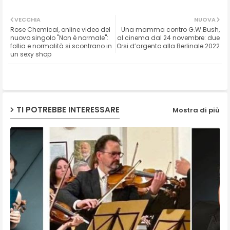
Twit
Wh
VECCHIA
NUOVA
Rose Chemical, online video del
Una mamma contro G.W.Bush,
ter
ats
nuovo singolo "Non è normale":
al cinema dal 24 novembre: due
follia e normalità si scontrano in
Orsi d’argento alla Berlinale 2022
un sexy shop
ap
p
TI POTREBBE INTERESSARE
Mostra di più