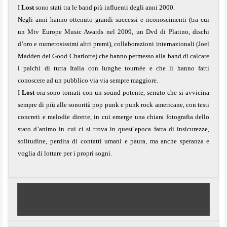
I
Lost
sono stati tra le band più influenti degli anni 2000.
Negli anni hanno ottenuto grandi successi e riconoscimenti (tra cui
un Mtv Europe Music Awards nel 2009, un Dvd di Platino, dischi
d’oro e numerosissimi altri premi), collaborazioni internazionali (Joel
Madden dei Good Charlotte) che hanno permesso alla band di calcare
i palchi di tutta Italia con lunghe tournée e che li hanno fatti
conoscere ad un pubblico via via sempre maggiore.
I
Lost
ora sono tornati con un sound potente, serrato che si avvicina
sempre di più alle sonorità pop punk e punk rock americane, con testi
concreti e melodie dirette, in cui emerge una chiara fotografia dello
stato d’animo in cui ci si trova in quest’epoca fatta di insicurezze,
solitudine, perdita di contatti umani e paura, ma anche speranza e
voglia di lottare per i propri sogni.