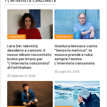
L'INTERVISTA CANZONATA
CANZONATA
CANZONATA
Lara Dei: Identità,
Gianluca Monaco canta
desiderio e canzoni. Il
"Senza la metrica": la
nuovo album raccontato
musica prende e ruba
brano per brano per
sempre l’anima.
"L'intervista canzonata"
L'intervista canzonata
di Fattitaliani
Luglio 02, 2025
Febbraio 01, 2026