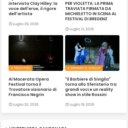
intervista Clay Hilley: la
PER VIOLETTA: LA PRIMA
voce dell'eroe, il rigore
TRAVIATA FIRMATA DA
dell'artista
MICHIELETTO IN SCENA AL
FESTIVAL DI BREGENZ
Luglio 29, 2026
Luglio 21, 2026
IL TROVATORE
IL BARBIERE DI SIVIGLIA
Al Macerata Opera
"Il Barbiere di Siviglia"
Festival torna il
torna allo Sferisterio tra
Trovatore visionario di
grandi voci e un reality
Francisco Negrin
show in stile Rossini
Luglio 20, 2026
Luglio 19, 2026