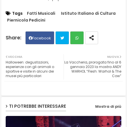
Tags
Fatti Musicali
Istituto Italiano di Cultura
Piernicola Pedicini
Facebook
Twit
Wh
VECCHIA
NUOVA
Halloween: degustazioni,
La Vaccheria, prorogata fino al 6
ter
ats
esperienze con gli animali o
gennaio 2023 la mostra ANDY
sportive e visite in alcuni dei
WARHOL “Flesh: Warhol & The
musei più particolari
Cow”
ap
p
TI POTREBBE INTERESSARE
Mostra di più