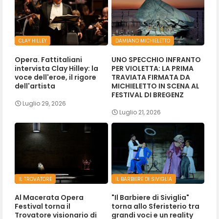
CLAY HILLEY
DAMIANO MICHIELETTO
Opera. Fattitaliani
UNO SPECCHIO INFRANTO
intervista Clay Hilley: la
PER VIOLETTA: LA PRIMA
voce dell'eroe, il rigore
TRAVIATA FIRMATA DA
dell'artista
MICHIELETTO IN SCENA AL
FESTIVAL DI BREGENZ
Luglio 29, 2026
Luglio 21, 2026
IL TROVATORE
IL BARBIERE DI SIVIGLIA
Al Macerata Opera
"Il Barbiere di Siviglia"
Festival torna il
torna allo Sferisterio tra
Trovatore visionario di
grandi voci e un reality