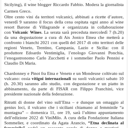
Sicilying), il wine blogger Riccardo Fabbio. Modera la giornalista
Carmen Greco.
Oltre cento vini da territori vulcanici, abbinati a ricette d’autore,
venerdì 9 saranno il focus della cena ospitata ogni anno al wine
resort Barone di Villagrande e organizzata in collaborazione
con
Volcanic Wines
. La serata sarà preceduta mercoledì 7 (h.20)
da una degustazione a cura di Ais Jonico Etnea che metterà a
confronto i bianchi 2021 con quelli del 2017 di otto territori delle
regioni Veneto, Trentino, Campania, Lazio e Sicilia: con il
produttore Edoardo Ventimiglia, l’enologo Giovanni Ponchia,
l’enogastronomo Carlo Zucchetti e i sommelier Paolo Pennisi e
Claudio Di Maria.
Chardonney e Pinot fra Etna e Veneto e un Mondeuse coltivato sul
vulcano: ossia
vitigni internazionali
su suoli vulcanici sabato 10
(h. 20.30) saranno allo studio, con degustazione e un piatto in
abbinamento, da parte di FISAR con Filippo Franchini, vice
presidente nazionale della federazione.
Ritratti di donne del vino sull’Etna – e dunque un omaggio al
genius loci, il vulcano che i siciliani chiamano al femminile “a
muntagna” – domenica 11, ore 19, sarà l’ultimo appuntamento
dell’edizione 2022 di ViniMilo. A cura della Fondazione Italiana
Sommelier, e coordinato da Agata Arancio,
“Etna declinata al
femminile”
vedrà un racconto corale di donne e mestieri –