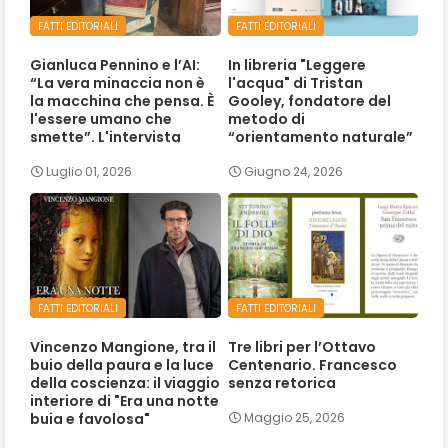
FATTI EDITORIALI
FATTI EDITORIALI
Gianluca Pennino e l’AI:
In libreria "Leggere
“La vera minaccia non è
l'acqua" di Tristan
la macchina che pensa. È
Gooley, fondatore del
l'essere umano che
metodo di
smette”. L'intervista
“orientamento naturale”
Luglio 01, 2026
Giugno 24, 2026
FATTI EDITORIALI
FATTI EDITORIALI
Vincenzo Mangione, tra il
Tre libri per l’Ottavo
buio della paura e la luce
Centenario. Francesco
della coscienza: il viaggio
senza retorica
interiore di "Era una notte
buia e favolosa"
Maggio 25, 2026