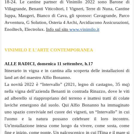
18-24. Le cantine partner di Vinimilo 2022 sono Barone di
Villagrande, Benanti Viticoltori, I Vigneri, Terre di Nuna, Cantine
Iuppa, Maugeri, Bianco di Cava, gli sponsor: Cavagrande, Parco
Avventura, G Solution, Osteria 4 Archi, Arcidiacono Assicurazioni,
Enoiltech, Electrolux.
Info sul sito
www.vinimilo.it
VINIMILO E L’ARTE CONTEMPORANEA
ALLE RADICI, domenica 11 settembre, h.17
Itinerario in vigna e in cantina alla scoperta delle installazioni di
land art del maestro Alfio Bonanno.
La novità 2022 è “Intervallo” (2021, legno di castagno, 35 mq)
nella vigna dell’azienda Benanti in contrada Rinazzo, dove le viti
ad alberello si riappropriano del terreno e inattesi tratti di colate
laviche emergono dal suolo. Qui Alfio Bonanno ha immaginato
uno spazio conviviale nel cuore dei vigneti, un “Intervallo” in cui
l'uomo e la natura possano celebrare il loro incontro.
Un'installazione intesa come luogo da vivere, come sosta, come
fine e inizio, come ponte. Un palcoscenico in cui l'Etna e il mare si