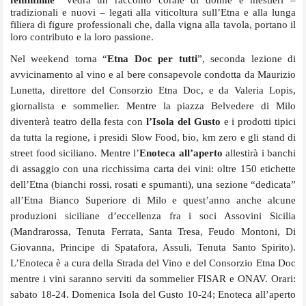
tradizionali e nuovi – legati alla viticoltura sull’Etna e alla lunga
filiera di figure professionali che, dalla vigna alla tavola, portano il
loro contributo e la loro passione.
Nel weekend torna “
Etna Doc per tutti
”, seconda lezione di
avvicinamento al vino e al bere consapevole condotta da Maurizio
Lunetta, direttore del Consorzio Etna Doc, e da Valeria Lopis,
giornalista e sommelier. Mentre la piazza Belvedere di Milo
diventerà teatro della festa con
l’Isola del Gusto
e i prodotti tipici
da tutta la regione, i presidi Slow Food, bio, km zero e gli stand di
street food siciliano. Mentre l’
Enoteca all’aperto
allestirà i banchi
di assaggio con una ricchissima carta dei vini: oltre 150 etichette
dell’Etna (bianchi rossi, rosati e spumanti), una sezione “dedicata”
all’Etna Bianco Superiore di Milo e quest’anno anche alcune
produzioni siciliane d’eccellenza fra i soci Assovini Sicilia
(Mandrarossa, Tenuta Ferrata, Santa Tresa, Feudo Montoni, Di
Giovanna, Principe di Spatafora, Assuli, Tenuta Santo Spirito).
L’Enoteca è a cura della Strada del Vino e del Consorzio Etna Doc
mentre i vini saranno serviti da sommelier FISAR e ONAV. Orari:
sabato 18-24. Domenica Isola del Gusto 10-24; Enoteca all’aperto