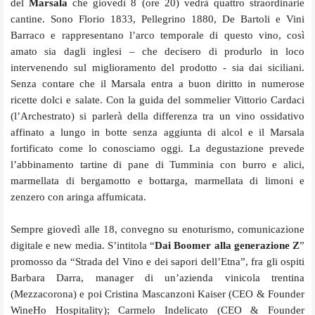
del
Marsala
che giovedì 8 (ore 20) vedrà quattro straordinarie
cantine. Sono Florio 1833, Pellegrino 1880, De Bartoli e Vini
Barraco e rappresentano l’arco temporale di questo vino, così
amato sia dagli inglesi – che decisero di produrlo in loco
intervenendo sul miglioramento del prodotto - sia dai siciliani.
Senza contare che il Marsala entra a buon diritto in numerose
ricette dolci e salate. Con la guida del sommelier Vittorio Cardaci
(l’Archestrato) si parlerà della differenza tra un vino ossidativo
affinato a lungo in botte senza aggiunta di alcol e il Marsala
fortificato come lo conosciamo oggi. La degustazione prevede
l’abbinamento tartine di pane di Tumminia con burro e alici,
marmellata di bergamotto e bottarga, marmellata di limoni e
zenzero con aringa affumicata.
Sempre giovedì alle 18, convegno su enoturismo, comunicazione
digitale e new media. S’intitola “
Dai Boomer alla generazione Z
”
promosso da “Strada del Vino e dei sapori dell’Etna”, fra gli ospiti
Barbara Darra, manager di un’azienda vinicola trentina
(Mezzacorona) e poi Cristina Mascanzoni Kaiser (CEO & Founder
WineHo Hospitality); Carmelo Indelicato (CEO & Founder