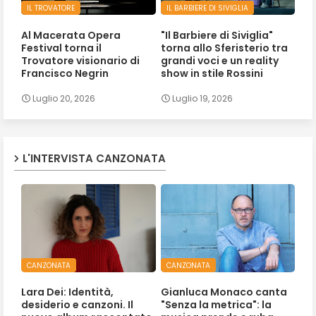
IL TROVATORE
IL BARBIERE DI SIVIGLIA
Al Macerata Opera
"Il Barbiere di Siviglia"
Festival torna il
torna allo Sferisterio tra
Trovatore visionario di
grandi voci e un reality
Francisco Negrin
show in stile Rossini
Luglio 20, 2026
Luglio 19, 2026
L'INTERVISTA CANZONATA
CANZONATA
CANZONATA
Lara Dei: Identità,
Gianluca Monaco canta
desiderio e canzoni. Il
"Senza la metrica": la