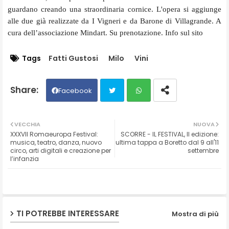
guardano creando una straordinaria cornice. L'opera si aggiunge
alle due già realizzate da I Vigneri e da Barone di Villagrande. A
cura dell’associazione Mindart. Su prenotazione. Info sul sito
Tags
Fatti Gustosi
Milo
Vini
Facebook
Twit
Wh
VECCHIA
NUOVA
XXXVII Romaeuropa Festival:
SCORRE - IL FESTIVAL, II edizione:
ter
ats
musica, teatro, danza, nuovo
ultima tappa a Boretto dal 9 all'11
circo, arti digitali e creazione per
settembre
l’infanzia
ap
p
TI POTREBBE INTERESSARE
Mostra di più