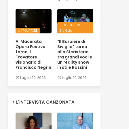
IL BARBIERE DI
IL TROVATORE
SIVIGLIA
Al Macerata
"Il Barbiere di
Opera Festival
Siviglia" torna
torna il
allo Sferisterio
Trovatore
tra grandi voci e
visionario di
un reality show
Francisco Negrin
in stile Rossini
Luglio 20, 2026
Luglio 19, 2026
L'INTERVISTA CANZONATA