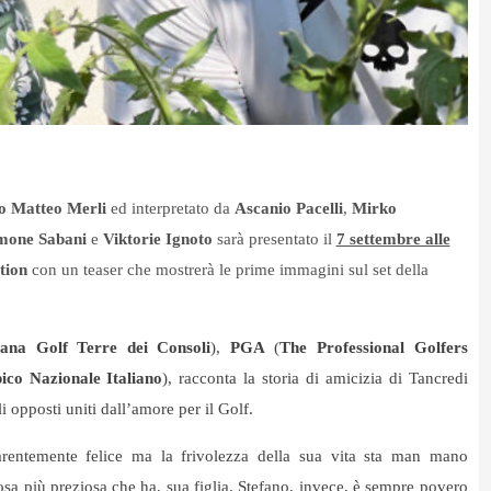
o Matteo Merli
ed interpretato da
Ascanio Pacelli
,
Mirko
mone Sabani
e
Viktorie Ignoto
sarà presentato il
7 settembre alle
tion
con un teaser che mostrerà le prime immagini sul set della
iana Golf Terre dei Consoli
),
PGA
(
The Professional Golfers
co Nazionale Italiano
), racconta la storia di amicizia di Tancredi
li opposti uniti dall’amore per il Golf.
arentemente felice ma la frivolezza della sua vita sta man mano
osa più preziosa che ha, sua figlia. Stefano, invece, è sempre povero