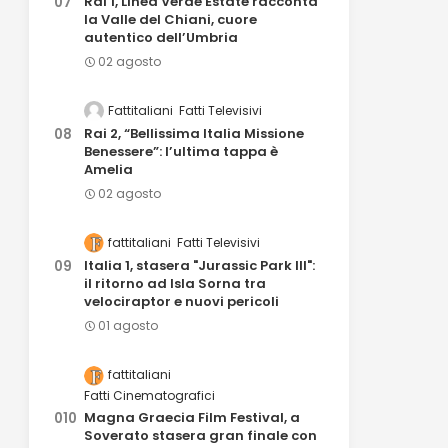
Rai 1, Linea Verde Estate racconta
la Valle del Chiani, cuore
autentico dell’Umbria
02 agosto
Fattitaliani
Fatti Televisivi
Rai 2, “Bellissima Italia Missione
Benessere”: l’ultima tappa è
Amelia
02 agosto
fattitaliani
Fatti Televisivi
Italia 1, stasera "Jurassic Park III":
il ritorno ad Isla Sorna tra
velociraptor e nuovi pericoli
01 agosto
fattitaliani
Fatti Cinematografici
Magna Graecia Film Festival, a
Soverato stasera gran finale con