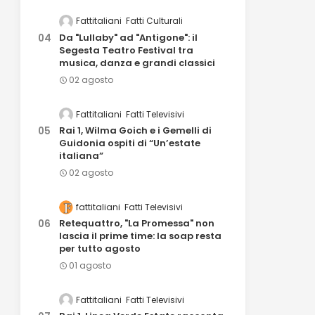
Fattitaliani
Fatti Culturali
Da "Lullaby" ad "Antigone": il
Segesta Teatro Festival tra
musica, danza e grandi classici
02 agosto
Fattitaliani
Fatti Televisivi
Rai 1, Wilma Goich e i Gemelli di
Guidonia ospiti di “Un’estate
italiana”
02 agosto
fattitaliani
Fatti Televisivi
Retequattro, "La Promessa" non
lascia il prime time: la soap resta
per tutto agosto
01 agosto
Fattitaliani
Fatti Televisivi