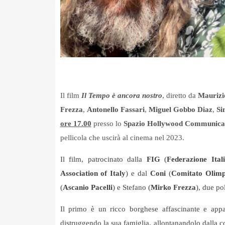
Il film
Il Tempo è ancora nostro
, diretto da
Maurizi
Frezza
,
Antonello Fassari
,
Miguel Gobbo Diaz
,
Si
ore 17.00
presso lo
Spazio Hollywood Communica
pellicola che uscirà al cinema nel 2023.
Il film, patrocinato dalla
FIG
(
Federazione Ital
Association of Italy
) e dal
Coni
(
Comitato Olimpi
(
Ascanio Pacelli
) e Stefano (
Mirko Frezza
), due po
Il primo è un ricco borghese affascinante e app
distruggendo la sua famiglia, allontanandolo dalla c