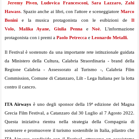
Jeremy Piven
,
Ludovica Francesconi,
Sara Lazzaro
,
Zahi
Hawass
. Spazio anche ai libri, con l'attore e sceneggiatore
Marco
Bonini
e la musica protagonista con le esibizioni de
Il
Volo
,
Malika Ayane
,
Giulia Penna
e
Noè.
L'informazione
protagonista con i premi a
Paolo Petrecca
e
Leonardo Metalli.
Il Festival è sostenuto da una importante rete istituzionale guidata
da Ministero della Cultura, Calabria Straordinaria - brand della
Regione Calabria - Assessorato al Turismo -, Calabria Film
Commission, Comune di Catanzaro, Lilt - Lega Italiana per la lotta
contro il cancro.
ITA Airways
è uno degli sponsor della 19ª edizione del Magna
Grecia Film Festival, a Catanzaro dal 30 Luglio al 7 Agosto 2022.
Questa iniziativa rientra nella strategia della Compagnia di
sostenere e promuovere il turismo sostenibile in Italia, pilastro che
ITA Airways condivide con il Festival, attraverso un ecosistema