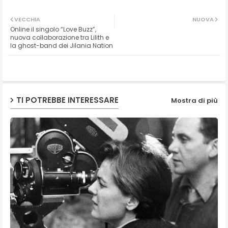
Twit
Wh
VECCHIA
NUOVA
Online il singolo “Love Buzz”,
ter
ats
nuova collaborazione tra Lilith e
la ghost-band dei Jilania Nation
ap
p
TI POTREBBE INTERESSARE
Mostra di più