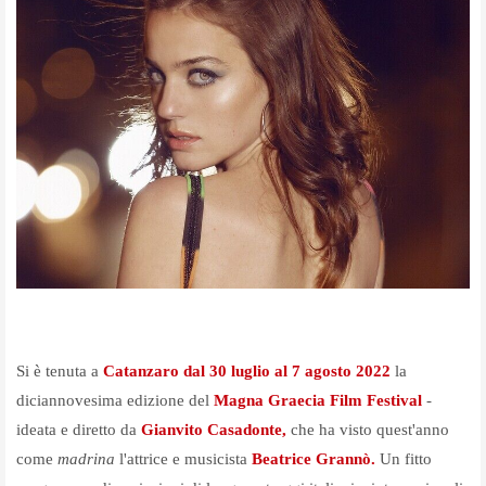
Si è tenuta a
Catanzaro dal 30 luglio al 7 agosto 2022
la
diciannovesima edizione del
Magna Graecia Film Festival
-
ideata e diretto da
Gianvito Casadonte,
che ha visto quest'anno
come
madrina
l'attrice e musicista
Beatrice Grannò.
Un fitto