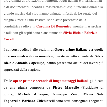
programma di proiezioni di lungometraggi italiani e internazionali
e di documentari, incontri e masterclass di ospiti internazionali e la
grande musica dal vivo hanno animato il festival. Le serate del
Magna Graecia Film Festival sono state presentate dalla
conduttrice radio e tv
Carolina Di Domenico
, mentre masterclass
e talk con gli ospiti sono state tenute da
Silvia Bizio
e
Fabrizio
Corallo
.
I concorsi dedicati alle sezioni di
Opere prime italiane e a quelle
internazionali e di documentari
, curate rispettivamente da
Silvia
Bizio
e
Antonio Capellupo,
hanno presentato alcuni dei lavori più
apprezzati della stagione.
Tra le
opere prime e seconde di lungometraggi italiani
giudicate
da una
giuria
composta da
Pietro Marcello
(Presidente di
giuria),
Michele Alhaique, Giuseppe Zeno, Maria Sole
Tognazzi
e
Barbara Chichiarelli
sono stati consegnati i seguenti