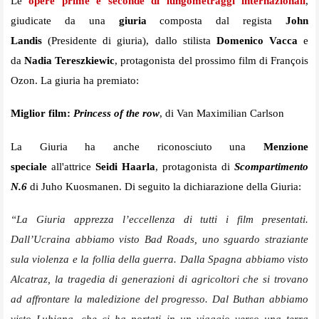
Le
opere prime e seconde di lungometraggi internazionali
,
giudicate da una
giuria
composta dal regista
John
Landis
(Presidente di giuria), dallo stilista
Domenico Vacca
e
da
Nadia Tereszkiewic
, protagonista del prossimo film di François
Ozon. La giuria ha premiato:
Miglior film:
Princess of the row
, di Van Maximilian Carlson
La Giuria ha anche riconosciuto una
Menzione
speciale
all'attrice
Seidi Haarla
, protagonista di
Scompartimento
N.6
di Juho Kuosmanen. Di seguito la dichiarazione della Giuria:
“La Giuria apprezza l’eccellenza di tutti i film presentati.
Dall’Ucraina abbiamo visto Bad Roads, uno sguardo straziante
sula violenza e la follia della guerra. Dalla Spagna abbiamo visto
Alcatraz, la tragedia di generazioni di agricoltori che si trovano
ad affrontare la maledizione del progresso. Dal Buthan abbiamo