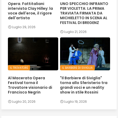
Opera. Fattitaliani
UNO SPECCHIO INFRANTO
intervista Clay Hilley: la
PER VIOLETTA: LA PRIMA
voce dell'eroe, il rigore
TRAVIATA FIRMATA DA
dell'artista
MICHIELETTO IN SCENA AL
FESTIVAL DI BREGENZ
Luglio 29, 2026
Luglio 21, 2026
IL TROVATORE
IL BARBIERE DI SIVIGLIA
Al Macerata Opera
"Il Barbiere di Siviglia"
Festival torna il
torna allo Sferisterio tra
Trovatore visionario di
grandi voci e un reality
Francisco Negrin
show in stile Rossini
Luglio 20, 2026
Luglio 19, 2026