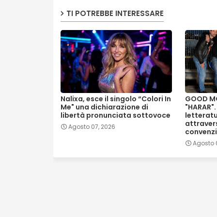
TI POTREBBE INTERESSARE
Nalixa, esce il singolo “Colori In
GOOD MO
Me" una dichiarazione di
"HARAR".
libertà pronunciata sottovoce
letterat
attraver
Agosto 07, 2026
convenzi
Agosto 