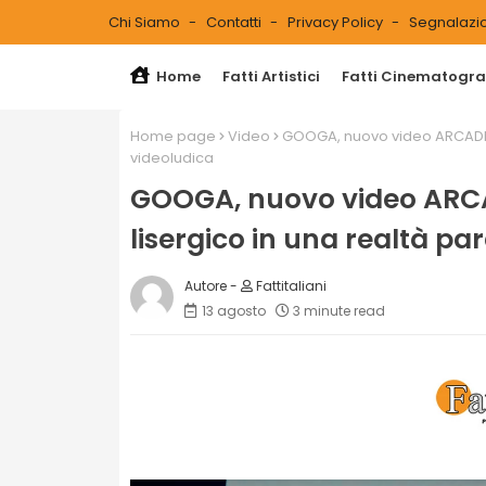
Chi Siamo
Contatti
Privacy Policy
Segnalazio
Home
Fatti Artistici
Fatti Cinematograf
Home page
Video
GOOGA, nuovo video ARCADE in
videoludica
GOOGA, nuovo video ARCA
lisergico in una realtà pa
Fattitaliani
13 agosto
3 minute read