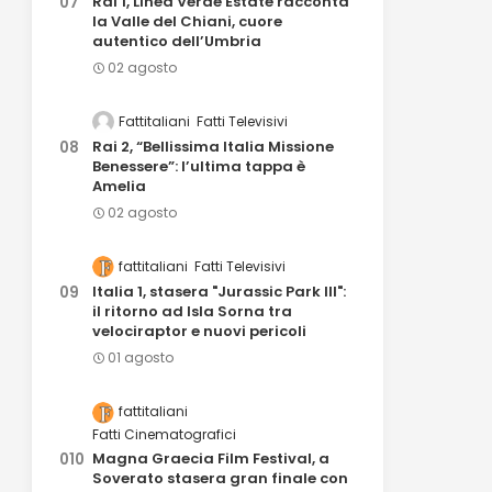
Rai 1, Linea Verde Estate racconta
la Valle del Chiani, cuore
autentico dell’Umbria
02 agosto
Fattitaliani
Fatti Televisivi
Rai 2, “Bellissima Italia Missione
Benessere”: l’ultima tappa è
Amelia
02 agosto
fattitaliani
Fatti Televisivi
Italia 1, stasera "Jurassic Park III":
il ritorno ad Isla Sorna tra
velociraptor e nuovi pericoli
01 agosto
fattitaliani
Fatti Cinematografici
Magna Graecia Film Festival, a
Soverato stasera gran finale con