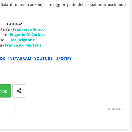
aia di nuove canzoni, la maggior parte delle quali non usciranno 
GOOGA:
itarra -
Francesco Siraco
iere -
Eugenio Di Corinto
so - 
Luca Brignone
a - 
Francesco Marroni
OOK
- 
INSTAGRAM
- 
YOUTUBE
 - 
SPOTIFY
app
NUOVA