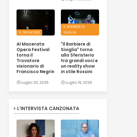
IL BARBIERE DI
IL TROVATORE
SIVIGLIA
Al Macerata
"Il Barbiere di
Opera Festival
Siviglia" torna
torna il
allo Sferisterio
Trovatore
tra grandi voci e
visionario di
un reality show
Francisco Negrin
in stile Rossini
Luglio 20, 2026
Luglio 19, 2026
L'INTERVISTA CANZONATA