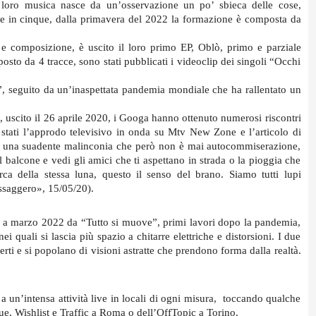
 loro musica nasce da un’osservazione un po’ sbieca delle cose, 
nte in cinque, dalla primavera del 2022 la formazione è composta da 
 composizione, è uscito il loro primo EP, Oblò, primo e parziale 
o da 4 tracce, sono stati pubblicati i videoclip dei singoli “Occhi 
, seguito da un’inaspettata pandemia mondiale che ha rallentato un 
scito il 26 aprile 2020, i Googa hanno ottenuto numerosi riscontri 
 stati l’approdo televisivo in onda su Mtv New Zone e l’articolo di 
 una suadente malinconia che però non è mai autocommiserazione, 
balcone e vedi gli amici che ti aspettano in strada o la pioggia che 
ca della stessa luna, questo il senso del brano. Siamo tutti lupi 
saggero», 15/05/20). 
 a marzo 2022 da “Tutto si muove”, primi lavori dopo la pandemia, 
ei quali si lascia più spazio a chitarre elettriche e distorsioni. I due 
rti e si popolano di visioni astratte che prendono forma dalla realtà. 
 un’intensa attività live in locali di ogni misura,  toccando qualche 
e, Wishlist e Traffic a Roma o dell’OffTopic a Torino.