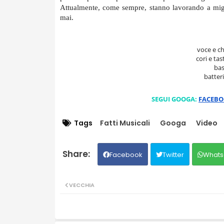
Attualmente, come sempre, stanno lavorando a migli
mai.
voce e ch
cori e tast
bas
batteri
SEGUI GOOGA:
FACEB
Tags
Fatti Musicali
Googa
Video
Facebook
Twitter
Whats
VECCHIA