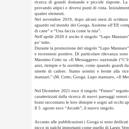
ricerca di grandi domande e piccole risposte. La
provando atipici e diversi punti di vista. Inizialme
quattro elementi. 
Nel novembre 2019, dopo alcuni mesi di scrittura e
sguardo sul mondo dei Googa. Assieme all’EP, compost
di cane” e “Una faccia come la mia”. 
Nell’aprile 2020 è uscito il singolo “Lupo Mannaro”
po’ tutto. 
Durante la promozione del singolo “Lupo Mannaro”, u
e recensioni positive. Di particolare rilevanza sono
Massimo Cotto su «Il Messaggero» nazionale (“C’è
anzi, riempie e fa sorridere, come quando guardi dal 
smette di cadere. Siamo uomini e bestie alla ricer
mannari.” (M. Cotto, Googa. Lupo mannaro, «Il Mes
Nel Dicembre 2021 esce il singolo “Futuro” seguito
caratterizzati dalla ricerca di nuovi paesaggi sonori n
brani raccontano le loro distopie e sogni ad occhi ape
Il 5  agosto esce “Arcade”, il nuovo singolo.
Accanto alle pubblicazioni i Googa si sono dedicati a
picco in palchi importanti come quello di Largo Venu