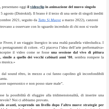
, presentano oggi 
il 
videoclip
 in animazione del nuovo singolo 
l 5 agosto (Distrokid).
 Il brano è il terzo di una serie di singoli inediti 
icembre 2021, seguito da 
Tutto Si Muove
 a marzo 2022), canzoni 
trovano a osservare con lo sguardo incredulo di chi non si vuole 
 Fiverr, è un viaggio lisergico in una realtà parallela videoludica. I 
su pentagrammi di colore. «Ci piaceva l’idea dell’arte performativa» 
ncepire il video come se fosse 
una sessione dal vivo di pittura 
, simile a quello dei vecchi cabinati anni ’80
, sembra rompere la 
la musica.»
 e dal sound rètro, in mezzo a cui fanno capolino gli inconfondibili 
tanta.
cuore supersonico e non posso stare male”.
la possibilità di sfuggire alla tridimensionalità, di inserire una 
rrevole? Noi ci abbiamo provato. 
solo avanti, scoprendo un livello dopo l’altro nuove strategie per 