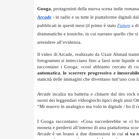
Googa
, protagonisti della nuova scena indie romana
Arcade
- in radio e su tutte le piattaforme digitali da
pubblicati in questi mesi (il primo è stato 
Futuro
 a d
drammatiche e ironiche, in cui narrano quello che si 
arrendere all’evidenza.
Il video di Arcade, realizzato da Uzair Ahmad tramite
fotogrammi si intrecciano fino a farsi note liquide 
raccontano i Googa, «così abbiamo cercato di co
automatica
,
 lo scorrere progressivo e inesorabile
staticità delle immagini che diventano tutt’uno con 
Arcade 
incalza tra batteria e chitarre dal tiro rock
suoni dei leggendari videogiochi tipici degli anni Ot
“Mi muovo in analogico ma volo in digitale / ho il 
I Googa raccontano: «Cosa succederebbe se ci fosse 
moneta e perdersi all’interno di una piattaforma sco
Arcade
 è un brano a due dimensioni in cui 
si va 