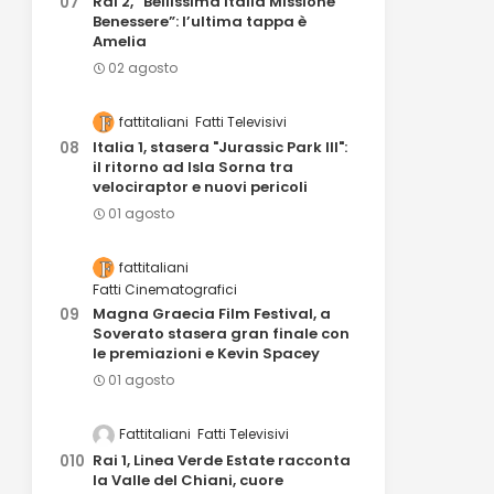
Rai 2, “Bellissima Italia Missione
Benessere”: l’ultima tappa è
Amelia
02 agosto
fattitaliani
Fatti Televisivi
Italia 1, stasera "Jurassic Park III":
il ritorno ad Isla Sorna tra
velociraptor e nuovi pericoli
01 agosto
fattitaliani
Fatti Cinematografici
Magna Graecia Film Festival, a
Soverato stasera gran finale con
le premiazioni e Kevin Spacey
01 agosto
Fattitaliani
Fatti Televisivi
Rai 1, Linea Verde Estate racconta
la Valle del Chiani, cuore