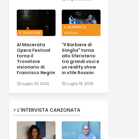
IL BARBIERE DI
IL TROVATORE
SIVIGLIA
Al Macerata
"Il Barbiere di
Opera Festival
Siviglia" torna
torna il
allo Sferisterio
Trovatore
tra grandi voci e
visionario di
un reality show
Francisco Negrin
in stile Rossini
Luglio 20, 2026
Luglio 19, 2026
L'INTERVISTA CANZONATA