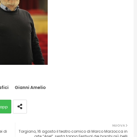
fici
Gianni Amelio
app
NUOVA
ei di
Torgiano, 16 agosto il teatro comico di Marco Marzocca in
arte “Ariel”, sesta tappa Festival dei borghi più belli