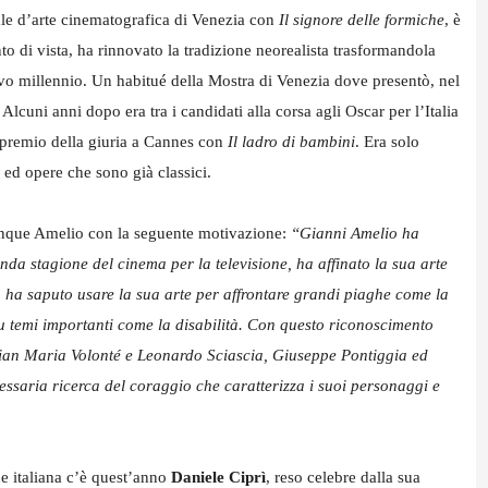
ale d’arte cinematografica di Venezia con
Il signore delle formiche
, è
nto di vista, ha rinnovato la tradizione neorealista trasformandola
nuovo millennio. Un habitué della Mostra di Venezia dove presentò, nel
. Alcuni anni dopo era tra i candidati alla corsa agli Oscar per l’Italia
 premio della giuria a Cannes con
Il ladro di bambini
. Era solo
mi ed opere che sono già classici.
dunque Amelio con la seguente motivazione:
“Gianni Amelio ha
onda stagione del cinema per la televisione, ha affinato la sua arte
a, ha saputo usare la sua arte per affrontare grandi piaghe come la
 su temi importanti come la disabilità. Con questo riconoscimento
ian Maria Volonté e Leonardo Sciascia, Giuseppe Pontiggia ed
ssaria ricerca del coraggio che caratterizza i suoi personaggi e
ne italiana c’è quest’anno
Daniele Ciprì
, reso celebre dalla sua