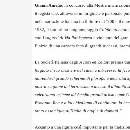
Gianni Amelio
, in concorso alla Mostra internazion
il regista che, attraverso un originale e personale pu
nella narrazione italiana tra il finire del ’900 e il 
1982, il suo primo lungometraggio
Colpire al cuore
con
I ragazzi di Via Panisperna
e vincitore del gran
l’inizio di una carriera fatta di grandi successi, pre
La Società Italiana degli Autori ed Editori premia 
forgiato il suo mestiere del cinema attraverso la fec
nutrendo il grande schermo di filosofia e letteratur
nostra stagione del terrorismo e acceso il dibattito
celebriamo insieme ad Amelio grandi artisti come G
Ermanno Rea e a lui chiediamo di continuare la nece
tanto assomiglia all’Italia di oggi e di domani.”
Accanto a una figura così importante per la tradizio