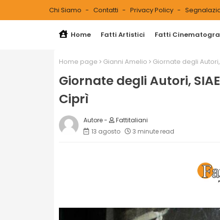
Chi Siamo
Contatti
Privacy Policy
Segnalazio
Home
Fatti Artistici
Fatti Cinematograf
Home page
Gianni Amelio
Giornate degli Autori
Giornate degli Autori, SIA
Ciprì
Fattitaliani
13 agosto
3 minute read