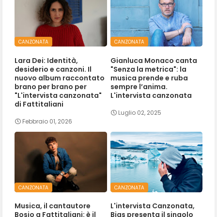
CANZONATA
CANZONATA
Lara Dei: Identità,
Gianluca Monaco canta
desiderio e canzoni. Il
"Senza la metrica": la
nuovo album raccontato
musica prende e ruba
brano per brano per
sempre l’anima.
"L'intervista canzonata"
L'intervista canzonata
di Fattitaliani
Luglio 02, 2025
Febbraio 01, 2026
CANZONATA
CANZONATA
Musica, il cantautore
L'intervista Canzonata,
Bosio a Fattitaliani: è il
Bias presenta il singolo